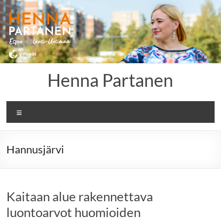
Skip
to
content
Henna Partanen
Menu
Hannusjärvi
Kaitaan alue rakennettava
luontoarvot huomioiden