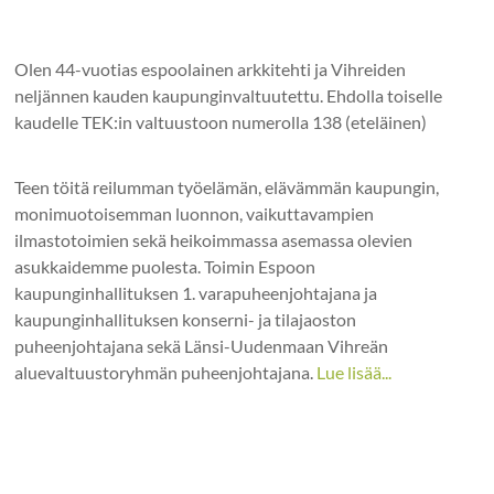
Olen 44-vuotias espoolainen arkkitehti ja Vihreiden
neljännen kauden kaupunginvaltuutettu. Ehdolla toiselle
kaudelle TEK:in valtuustoon numerolla 138 (eteläinen)
Teen töitä reilumman työelämän, elävämmän kaupungin,
monimuotoisemman luonnon, vaikuttavampien
ilmastotoimien sekä heikoimmassa asemassa olevien
asukkaidemme puolesta. Toimin Espoon
kaupunginhallituksen 1. varapuheenjohtajana ja
kaupunginhallituksen konserni- ja tilajaoston
puheenjohtajana sekä Länsi-Uudenmaan Vihreän
aluevaltuustoryhmän puheenjohtajana.
Lue lisää...