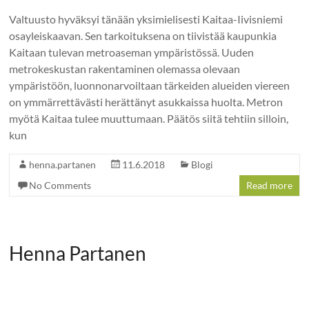
Valtuusto hyväksyi tänään yksimielisesti Kaitaa-Iivisniemi
osayleiskaavan. Sen tarkoituksena on tiivistää kaupunkia
Kaitaan tulevan metroaseman ympäristössä. Uuden
metrokeskustan rakentaminen olemassa olevaan
ympäristöön, luonnonarvoiltaan tärkeiden alueiden viereen
on ymmärrettävästi herättänyt asukkaissa huolta. Metron
myötä Kaitaa tulee muuttumaan. Päätös siitä tehtiin silloin,
kun
henna.partanen
11.6.2018
Blogi
No Comments
Read more
Henna Partanen