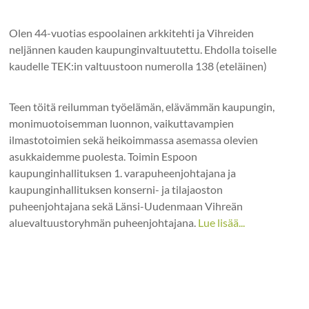
Olen 44-vuotias espoolainen arkkitehti ja Vihreiden
neljännen kauden kaupunginvaltuutettu. Ehdolla toiselle
kaudelle TEK:in valtuustoon numerolla 138 (eteläinen)
Teen töitä reilumman työelämän, elävämmän kaupungin,
monimuotoisemman luonnon, vaikuttavampien
ilmastotoimien sekä heikoimmassa asemassa olevien
asukkaidemme puolesta. Toimin Espoon
kaupunginhallituksen 1. varapuheenjohtajana ja
kaupunginhallituksen konserni- ja tilajaoston
puheenjohtajana sekä Länsi-Uudenmaan Vihreän
aluevaltuustoryhmän puheenjohtajana.
Lue lisää...