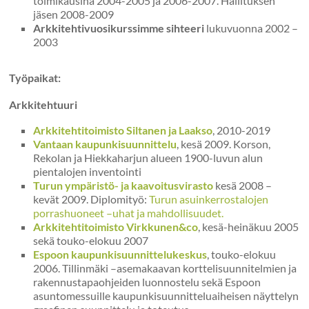
toimikausina 2004-2005 ja 2006-2007. Hallituksen
jäsen 2008-2009
Arkkitehtivuosikurssimme sihteeri
lukuvuonna 2002 –
2003
Työpaikat:
Arkkitehtuuri
Arkkitehtitoimisto Siltanen ja Laakso
, 2010-2019
Vantaan kaupunkisuunnittelu
, kesä 2009. Korson,
Rekolan ja Hiekkaharjun alueen 1900-luvun alun
pientalojen inventointi
Turun ympäristö- ja kaavoitusvirasto
kesä 2008 –
kevät 2009. Diplomityö:
Turun asuinkerrostalojen
porrashuoneet –uhat ja mahdollisuudet.
Arkkitehtitoimisto Virkkunen&co
, kesä-heinäkuu 2005
sekä touko-elokuu 2007
Espoon kaupunkisuunnittelukeskus
, touko-elokuu
2006. Tillinmäki –asemakaavan korttelisuunnitelmien ja
rakennustapaohjeiden luonnostelu sekä Espoon
asuntomessuille kaupunkisuunnitteluaiheisen näyttelyn