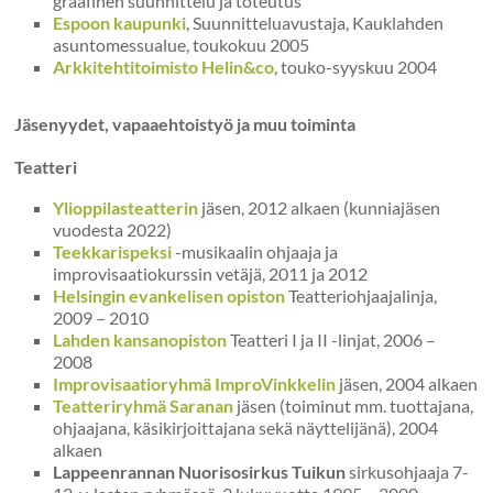
graafinen suunnittelu ja toteutus
Espoon kaupunki
, Suunnitteluavustaja, Kauklahden
asuntomessualue, toukokuu 2005
Arkkitehtitoimisto Helin&co
, touko-syyskuu 2004
Jäsenyydet, vapaaehtoistyö ja muu toiminta
Teatteri
Ylioppilasteatterin
jäsen, 2012 alkaen (kunniajäsen
vuodesta 2022)
Teekkarispeksi
-musikaalin ohjaaja ja
improvisaatiokurssin vetäjä, 2011 ja 2012
Helsingin evankelisen opiston
Teatteriohjaajalinja,
2009 – 2010
Lahden kansanopiston
Teatteri I ja II -linjat, 2006 –
2008
Improvisaatioryhmä ImproVinkkelin
jäsen, 2004 alkaen
Teatteriryhmä Saranan
jäsen (toiminut mm. tuottajana,
ohjaajana, käsikirjoittajana sekä näyttelijänä), 2004
alkaen
Lappeenrannan Nuorisosirkus Tuikun
sirkusohjaaja 7-