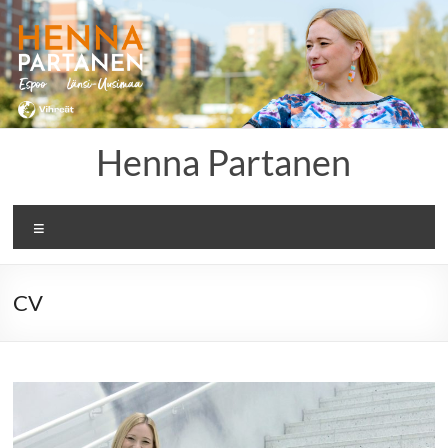
Skip
to
content
Henna Partanen
Menu
CV