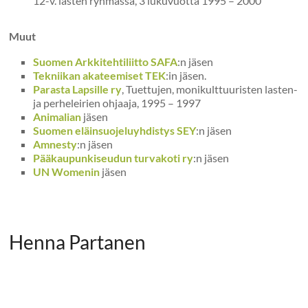
12-v. lasten ryhmässä, 3 lukuvuotta 1995 – 2000
Muut
Suomen Arkkitehtiliitto SAFA
:n jäsen
Tekniikan akateemiset TEK
:in jäsen.
Parasta Lapsille ry
, Tuettujen, monikulttuuristen lasten-
ja perheleirien ohjaaja, 1995 – 1997
Animalian
jäsen
Suomen eläinsuojeluyhdistys SEY
:n jäsen
Amnesty
:n jäsen
Pääkaupunkiseudun turvakoti ry
:n jäsen
UN Womenin
jäsen
Henna Partanen