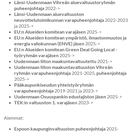
Länsi-Uudenmaan Vihreän aluevaltuustoryhmän
puheenjohtaja
2022->
Länsi-Uudenmaan aluevaltuuston
neuvottelutoimikunnan varapuheenjohtaja
2022-2023
ja 2025->
EU:n Alueiden komitean varajäsen
2025->
EU:n Alueiden komitean ympäristö, ilmastonmuutos ja
energia valiokunnan (ENVE) jäsen
2025->
EU:n Alueiden komitean Green Deal Going Local -
työryhmän varajäsen
2025->
Uudenmaan liiton maakuntavaltuutettu
2021->
Uudenmaan liiton maakuntavaltuuston Vihreän
ryhmän varapuheenjohtaja
2021-2025,
puheenjohtaja
2025->
Pääkaupunkiseudun yhteistyöryhmän
varapuheenjohtaja
2019-2021 ja 2023->
Uudenmaan Osuuspankin edustajiston jäsen
2025->
TEK:in valtuuston 1. varajäsen
2023->
Aiemmat:
Espoon kaupunginvaltuuston puheenjohtaja
2021-