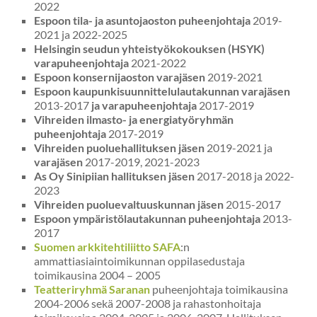
2022
Espoon tila- ja asuntojaoston puheenjohtaja
2019-
2021 ja 2022-2025
Helsingin seudun yhteistyökokouksen (HSYK)
varapuheenjohtaja
2021-2022
Espoon konsernijaoston varajäsen
2019-2021
Espoon kaupunkisuunnittelulautakunnan varajäsen
2013-2017
ja varapuheenjohtaja
2017-2019
Vihreiden ilmasto- ja energiatyöryhmän
puheenjohtaja
2017-2019
Vihreiden puoluehallituksen jäsen
2019-2021 ja
varajäsen
2017-2019, 2021-2023
As Oy Sinipiian hallituksen jäsen
2017-2018 ja 2022-
2023
Vihreiden puoluevaltuuskunnan jäsen
2015-2017
Espoon ympäristölautakunnan puheenjohtaja
2013-
2017
Suomen arkkitehtiliitto SAFA
:n
ammattiasiaintoimikunnan oppilasedustaja
toimikausina 2004 – 2005
Teatteriryhmä Saranan
puheenjohtaja toimikausina
2004-2006 sekä 2007-2008 ja rahastonhoitaja