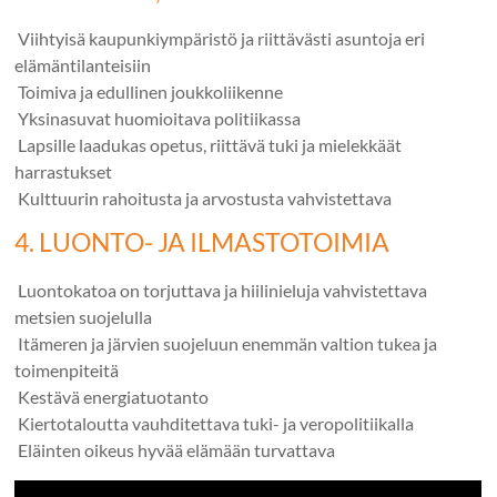
Viihtyisä kaupunkiympäristö ja riittävästi asuntoja eri
elämäntilanteisiin
️️
Toimiva ja edullinen joukkoliikenne
️️
Yksinasuvat huomioitava politiikassa
️️
Lapsille laadukas opetus, riittävä tuki ja mielekkäät
harrastukset
️️
Kulttuurin rahoitusta ja arvostusta vahvistettava
4. LUONTO- JA ILMASTOTOIMIA
️️
Luontokatoa on torjuttava ja hiilinieluja vahvistettava
metsien suojelulla
️
Itämeren ja järvien suojeluun enemmän valtion tukea ja
toimenpiteitä
️
Kestävä energiatuotanto
️
Kiertotaloutta vauhditettava tuki- ja veropolitiikalla
️
Eläinten oikeus hyvää elämään turvattava