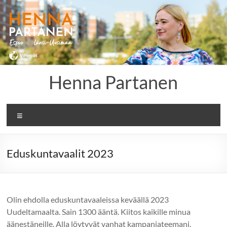
Skip
to
content
Henna Partanen
Menu
Eduskuntavaalit 2023
Olin ehdolla eduskuntavaaleissa keväällä 2023
Uudeltamaalta. Sain 1300 ääntä. Kiitos kaikille minua
äänestäneille. Alla löytyvät vanhat kampanjateemani.