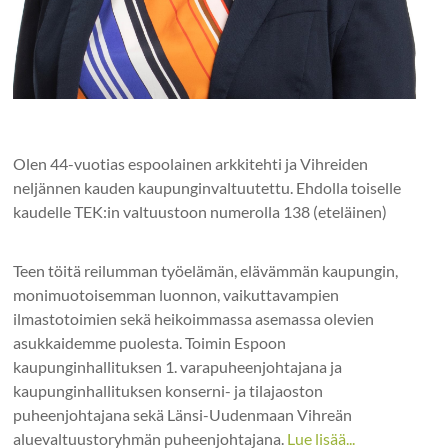
Olen 44-vuotias espoolainen arkkitehti ja Vihreiden
neljännen kauden kaupunginvaltuutettu. Ehdolla toiselle
kaudelle TEK:in valtuustoon numerolla 138 (eteläinen)
Teen töitä reilumman työelämän, elävämmän kaupungin,
monimuotoisemman luonnon, vaikuttavampien
ilmastotoimien sekä heikoimmassa asemassa olevien
asukkaidemme puolesta. Toimin Espoon
kaupunginhallituksen 1. varapuheenjohtajana ja
kaupunginhallituksen konserni- ja tilajaoston
puheenjohtajana sekä Länsi-Uudenmaan Vihreän
aluevaltuustoryhmän puheenjohtajana.
Lue lisää...