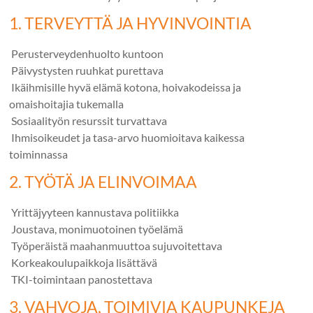
1. TERVEYTTÄ JA HYVINVOINTIA
️
Perusterveydenhuolto kuntoon
️
Päivystysten ruuhkat purettava
️
Ikäihmisille hyvä elämä kotona, hoivakodeissa ja
omaishoitajia tukemalla
️
Sosiaalityön resurssit turvattava
️
Ihmisoikeudet ja tasa-arvo huomioitava kaikessa
toiminnassa
2. TYÖTÄ JA ELINVOIMAA
️️
Yrittäjyyteen kannustava politiikka
️️
Joustava, monimuotoinen työelämä
️️
Työperäistä maahanmuuttoa sujuvoitettava
️️
Korkeakoulupaikkoja lisättävä
️️
TKI-toimintaan panostettava
3. VAHVOJA, TOIMIVIA KAUPUNKEJA