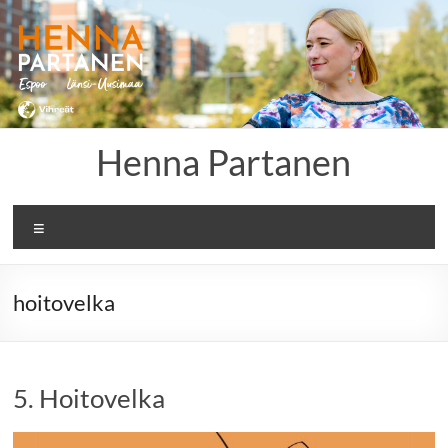
Skip
to
content
Henna Partanen
Menu
hoitovelka
5. Hoitovelka