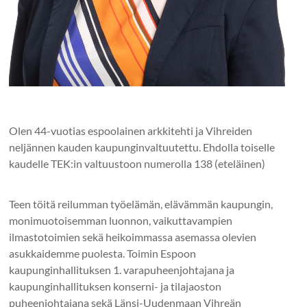
Olen 44-vuotias espoolainen arkkitehti ja Vihreiden
neljännen kauden kaupunginvaltuutettu. Ehdolla toiselle
kaudelle TEK:in valtuustoon numerolla 138 (eteläinen)
Teen töitä reilumman työelämän, elävämmän kaupungin,
monimuotoisemman luonnon, vaikuttavampien
ilmastotoimien sekä heikoimmassa asemassa olevien
asukkaidemme puolesta. Toimin Espoon
kaupunginhallituksen 1. varapuheenjohtajana ja
kaupunginhallituksen konserni- ja tilajaoston
puheenjohtajana sekä Länsi-Uudenmaan Vihreän