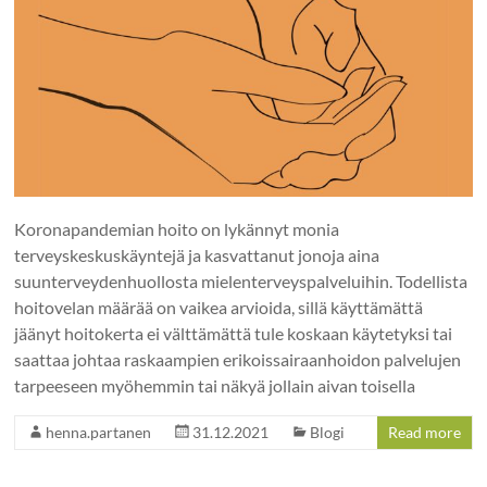
Koronapandemian hoito on lykännyt monia
terveyskeskuskäyntejä ja kasvattanut jonoja aina
suunterveydenhuollosta mielenterveyspalveluihin. Todellista
hoitovelan määrää on vaikea arvioida, sillä käyttämättä
jäänyt hoitokerta ei välttämättä tule koskaan käytetyksi tai
saattaa johtaa raskaampien erikoissairaanhoidon palvelujen
tarpeeseen myöhemmin tai näkyä jollain aivan toisella
henna.partanen
31.12.2021
Blogi
Read more