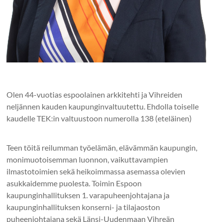
Olen 44-vuotias espoolainen arkkitehti ja Vihreiden
neljännen kauden kaupunginvaltuutettu. Ehdolla toiselle
kaudelle TEK:in valtuustoon numerolla 138 (eteläinen)
Teen töitä reilumman työelämän, elävämmän kaupungin,
monimuotoisemman luonnon, vaikuttavampien
ilmastotoimien sekä heikoimmassa asemassa olevien
asukkaidemme puolesta. Toimin Espoon
kaupunginhallituksen 1. varapuheenjohtajana ja
kaupunginhallituksen konserni- ja tilajaoston
puheenjohtajana sekä Länsi-Uudenmaan Vihreän