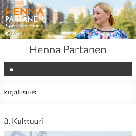
Skip
to
content
Henna Partanen
Menu
kirjallisuus
8. Kulttuuri