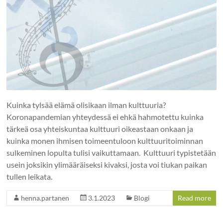
Kuinka tylsää elämä olisikaan ilman kulttuuria?
Koronapandemian yhteydessä ei ehkä hahmotettu kuinka
tärkeä osa yhteiskuntaa kulttuuri oikeastaan onkaan ja
kuinka monen ihmisen toimeentuloon kulttuuritoiminnan
sulkeminen lopulta tulisi vaikuttamaan. Kulttuuri typistetään
usein joksikin ylimääräiseksi kivaksi, josta voi tiukan paikan
tullen leikata.
henna.partanen
3.1.2023
Blogi
Read more