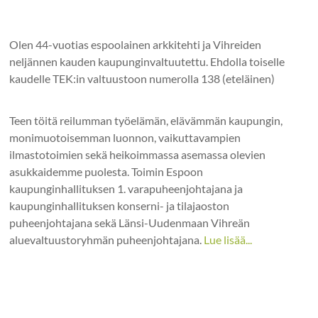
Olen 44-vuotias espoolainen arkkitehti ja Vihreiden
neljännen kauden kaupunginvaltuutettu. Ehdolla toiselle
kaudelle TEK:in valtuustoon numerolla 138 (eteläinen)
Teen töitä reilumman työelämän, elävämmän kaupungin,
monimuotoisemman luonnon, vaikuttavampien
ilmastotoimien sekä heikoimmassa asemassa olevien
asukkaidemme puolesta. Toimin Espoon
kaupunginhallituksen 1. varapuheenjohtajana ja
kaupunginhallituksen konserni- ja tilajaoston
puheenjohtajana sekä Länsi-Uudenmaan Vihreän
aluevaltuustoryhmän puheenjohtajana.
Lue lisää...