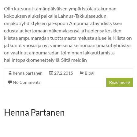
Olin kutsunut tämänpäiväisen ympäristölautakunnan
kokouksen aluksi paikalle Lahnus-Takkulaseudun
omakotiyhdistyksen ja Espoon Ampumaratayhdistyksen
edustajat kertomaan näkemyksensä ja huolensa koskien
kiistaa ampumaradan tuottamasta melusta alueelle. Kiista on
jatkunut vuosia ja nyt viimeisenä keinonaan omakotiyhdistys
on vaatinut ampumaradan toiminnan lakkauttamista
hallintopakkomenettelyllä. Siitä meidän
henna.partanen
27.2.2015
Blogi
No Comments
Read more
Henna Partanen