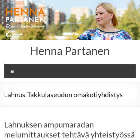
Skip
to
content
Henna Partanen
Menu
Lahnus-Takkulaseudun omakotiyhdistys
Lahnuksen ampumaradan
melumittaukset tehtävä yhteistyössä