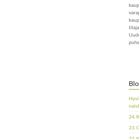
kaup
vara
kaup
tila
Uude
puhe
Blo
Hyvi
nais
24. 
23. 
22. 