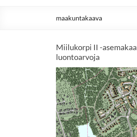
maakuntakaava
Miilukorpi II -asemakaav
luontoarvoja