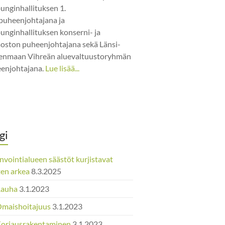
unginhallituksen 1.
puheenjohtajana ja
unginhallituksen konserni- ja
jaoston puheenjohtajana sekä Länsi-
nmaan Vihreän aluevaltuustoryhmän
enjohtajana.
Lue lisää...
gi
nvointialueen säästöt kurjistavat
ten arkea
8.3.2025
Rauha
3.1.2023
Omaishoitajuus
3.1.2023
Korjausrakentaminen
3.1.2023