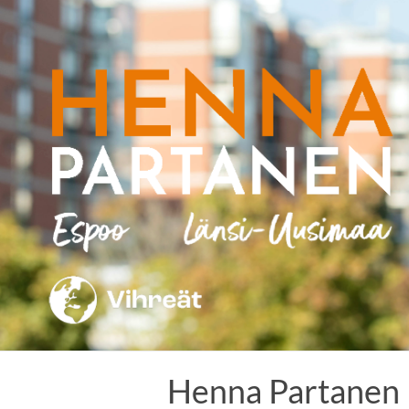
Skip
to
content
Henna Partanen