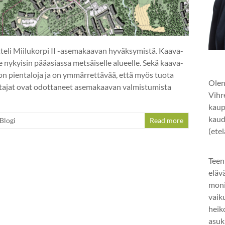
tteli Miilukorpi II -asemakaavan hyväksymistä. Kaava-
 nykyisin pääasiassa metsäiselle alueelle. Sekä kaava-
 on pientaloja ja on ymmärrettävää, että myös tuota
Olen
tajat ovat odottaneet asemakaavan valmistumista
Vihr
kaup
kaud
Blogi
Read more
(ete
Teen
eläv
mon
vaik
heik
asuk