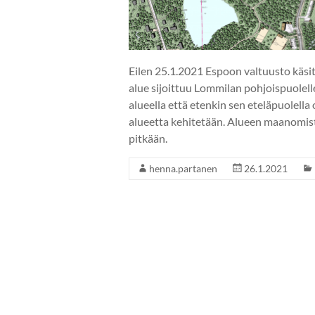
Eilen 25.1.2021 Espoon valtuusto käsi
alue sijoittuu Lommilan pohjoispuolelle
alueella että etenkin sen eteläpuolella
alueetta kehitetään. Alueen maanomis
pitkään.
henna.partanen
26.1.2021