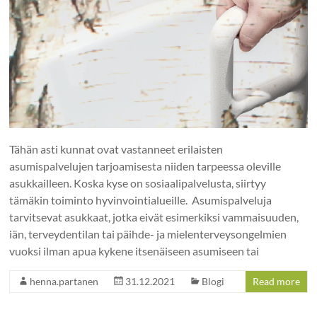
Tähän asti kunnat ovat vastanneet erilaisten
asumispalvelujen tarjoamisesta niiden tarpeessa oleville
asukkailleen. Koska kyse on sosiaalipalvelusta, siirtyy
tämäkin toiminto hyvinvointialueille. Asumispalveluja
tarvitsevat asukkaat, jotka eivät esimerkiksi vammaisuuden,
iän, terveydentilan tai päihde- ja mielenterveysongelmien
vuoksi ilman apua kykene itsenäiseen asumiseen tai
henna.partanen
31.12.2021
Blogi
Read more