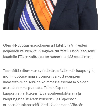
Olen 44-vuotias espoolainen arkkitehti ja Vihreiden
neljännen kauden kaupunginvaltuutettu. Ehdolla toiselle
kaudelle TEK:in valtuustoon numerolla 138 (eteläinen)
Teen töitä reilumman työelämän, elävämmän kaupungin,
monimuotoisemman luonnon, vaikuttavampien
ilmastotoimien sekä heikoimmassa asemassa olevien
asukkaidemme puolesta. Toimin Espoon
kaupunginhallituksen 1. varapuheenjohtajana ja
kaupunginhallituksen konserni- ja tilajaoston
puheenjohtajana sekä Länsi-Uudenmaan Vihreän