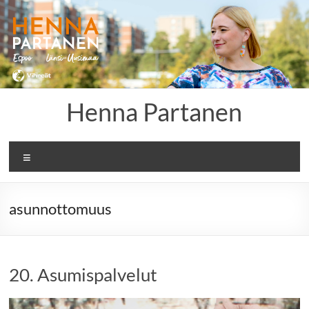
Skip
to
content
Henna Partanen
Menu
asunnottomuus
20. Asumispalvelut