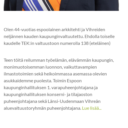
Olen 44-vuotias espoolainen arkkitehti ja Vihreiden
neljännen kauden kaupunginvaltuutettu. Ehdolla toiselle
kaudelle TEK:in valtuustoon numerolla 138 (eteläinen)
Teen töitä reilumman työelämän, elävämmän kaupungin,
monimuotoisemman luonnon, vaikuttavampien
ilmastotoimien sekä heikoimmassa asemassa olevien
asukkaidemme puolesta. Toimin Espoon
kaupunginhallituksen 1. varapuheenjohtajana ja
kaupunginhallituksen konserni- ja tilajaoston
puheenjohtajana sekä Länsi-Uudenmaan Vihreän
aluevaltuustoryhmän puheenjohtajana.
Lue lisää...