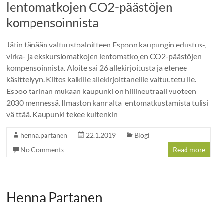
lentomatkojen CO2-päästöjen
kompensoinnista
Jätin tänään valtuustoaloitteen Espoon kaupungin edustus-,
virka- ja ekskursiomatkojen lentomatkojen CO2-päästöjen
kompensoinnista. Aloite sai 26 allekirjoitusta ja etenee
käsittelyyn. Kiitos kaikille allekirjoittaneille valtuutetuille.
Espoo tarinan mukaan kaupunki on hiilineutraali vuoteen
2030 mennessä. Ilmaston kannalta lentomatkustamista tulisi
välttää. Kaupunki tekee kuitenkin
henna.partanen
22.1.2019
Blogi
No Comments
Read more
Henna Partanen