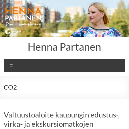
Skip
to
content
Henna Partanen
Menu
CO2
Valtuustoaloite kaupungin edustus-,
virka- ja ekskursiomatkojen