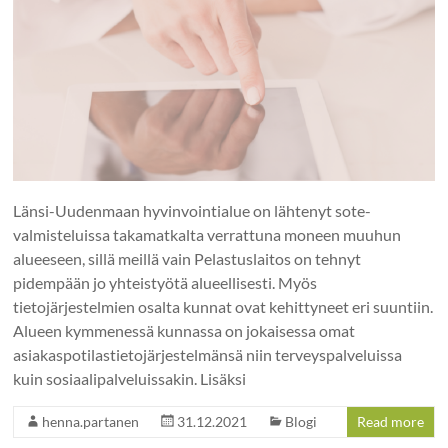
Länsi-Uudenmaan hyvinvointialue on lähtenyt sote-
valmisteluissa takamatkalta verrattuna moneen muuhun
alueeseen, sillä meillä vain Pelastuslaitos on tehnyt
pidempään jo yhteistyötä alueellisesti. Myös
tietojärjestelmien osalta kunnat ovat kehittyneet eri suuntiin.
Alueen kymmenessä kunnassa on jokaisessa omat
asiakaspotilastietojärjestelmänsä niin terveyspalveluissa
kuin sosiaalipalveluissakin. Lisäksi
henna.partanen
31.12.2021
Blogi
Read more