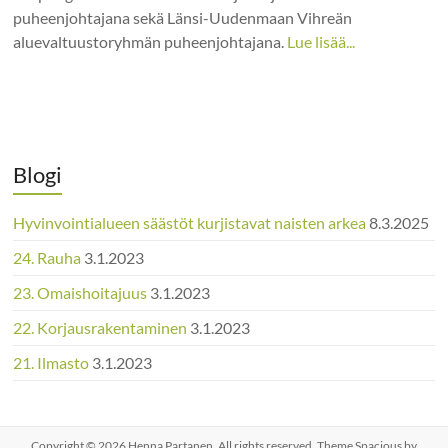
puheenjohtajana sekä Länsi-Uudenmaan Vihreän
aluevaltuustoryhmän puheenjohtajana.
Lue lisää...
Blogi
Hyvinvointialueen säästöt kurjistavat naisten arkea
8.3.2025
24. Rauha
3.1.2023
23. Omaishoitajuus
3.1.2023
22. Korjausrakentaminen
3.1.2023
21. Ilmasto
3.1.2023
Copyright © 2026
Henna Partanen
. All rights reserved. Theme
Spacious
by