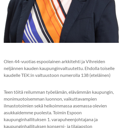
Olen 44-vuotias espoolainen arkkitehti ja Vihreiden
neljännen kauden kaupunginvaltuutettu. Ehdolla toiselle
kaudelle TEK:in valtuustoon numerolla 138 (eteläinen)
Teen töitä reilumman työelämän, elävämmän kaupungin,
monimuotoisemman luonnon, vaikuttavampien
ilmastotoimien sekä heikoimmassa asemassa olevien
asukkaidemme puolesta. Toimin Espoon
kaupunginhallituksen 1. varapuheenjohtajana ja
kaupunginhallituksen konserni- ja tilajaoston