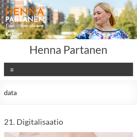
Skip
to
content
Henna Partanen
Menu
data
21. Digitalisaatio