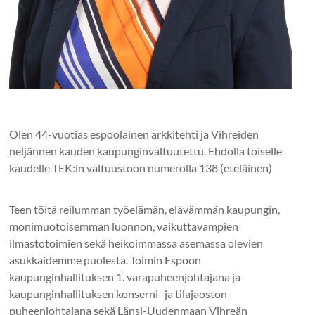
Olen 44-vuotias espoolainen arkkitehti ja Vihreiden
neljännen kauden kaupunginvaltuutettu. Ehdolla toiselle
kaudelle TEK:in valtuustoon numerolla 138 (eteläinen)
Teen töitä reilumman työelämän, elävämmän kaupungin,
monimuotoisemman luonnon, vaikuttavampien
ilmastotoimien sekä heikoimmassa asemassa olevien
asukkaidemme puolesta. Toimin Espoon
kaupunginhallituksen 1. varapuheenjohtajana ja
kaupunginhallituksen konserni- ja tilajaoston
puheenjohtajana sekä Länsi-Uudenmaan Vihreän