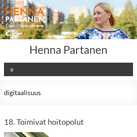
Skip
to
content
Henna Partanen
Menu
digitaalisuus
18. Toimivat hoitopolut