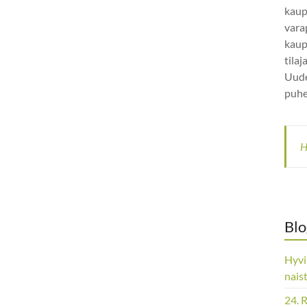
kaup
vara
kaup
tila
Uude
puhe
H
Blo
Hyvi
nais
24. 