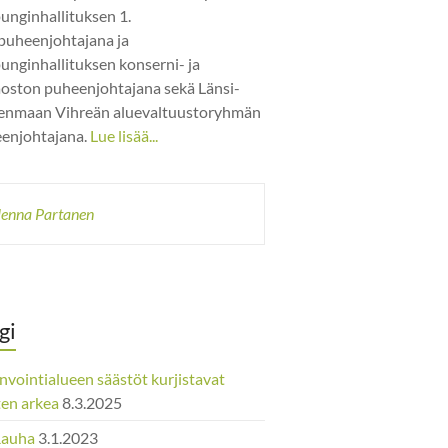
unginhallituksen 1.
puheenjohtajana ja
unginhallituksen konserni- ja
jaoston puheenjohtajana sekä Länsi-
nmaan Vihreän aluevaltuustoryhmän
enjohtajana.
Lue lisää...
enna Partanen
gi
nvointialueen säästöt kurjistavat
ten arkea
8.3.2025
Rauha
3.1.2023