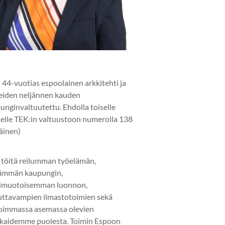
 44-vuotias espoolainen arkkitehti ja
eiden neljännen kauden
unginvaltuutettu. Ehdolla toiselle
elle TEK:in valtuustoon numerolla 138
läinen)
 töitä reilumman työelämän,
ämmän kaupungin,
imuotoisemman luonnon,
uttavampien ilmastotoimien sekä
oimmassa asemassa olevien
kaidemme puolesta. Toimin Espoon