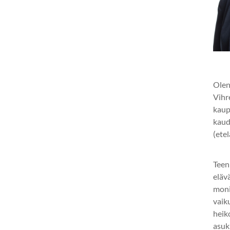
Olen
Vihr
kaup
kaud
(ete
Teen
eläv
mon
vaik
heik
asuk