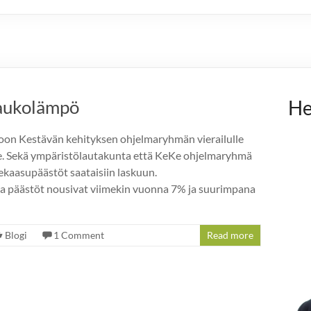
kaukolämpö
He
poon Kestävän kehityksen ohjelmaryhmän vierailulle
e. Sekä ympäristölautakunta että KeKe ohjelmaryhmä
nekaasupäästöt saataisiin laskuun.
a päästöt nousivat viimekin vuonna 7% ja suurimpana
n
Blogi
1 Comment
Read more