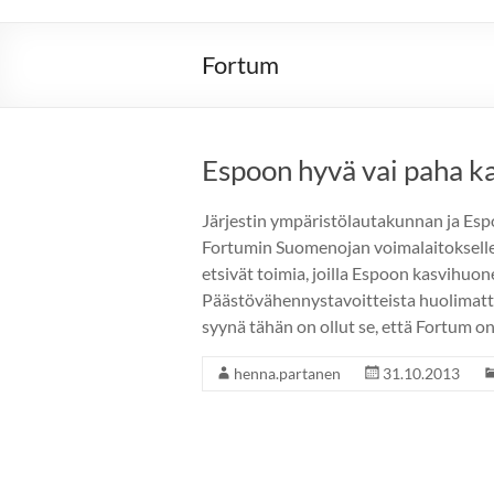
Fortum
Espoon hyvä vai paha 
Järjestin ympäristölautakunnan ja Es
Fortumin Suomenojan voimalaitoksell
etsivät toimia, joilla Espoon kasvihuo
Päästövähennystavoitteista huolimatt
syynä tähän on ollut se, että Fortum o
henna.partanen
31.10.2013