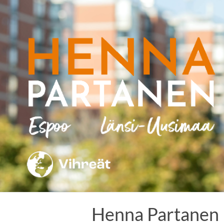
Skip
to
content
Henna Partanen