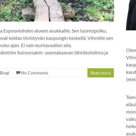
a Espoonlahden alueen asukkaille. Sen luontopolku,
ovat keidas tiivistyvän kaupungin keskellä. Vihreille sen
oko ajan. Ei vain kuntavaalien alla.
Olen
tettiin Suinonsalmi -asemakaavan lähtökohdista ja
Vihr
kaup
kaud
Blogi
No Comments
Read more
(ete
Teen
eläv
mon
vaik
heik
asuk