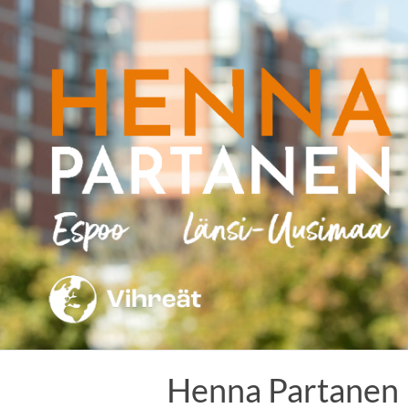
Skip
to
content
Henna Partanen