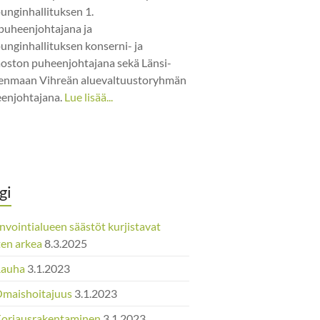
unginhallituksen 1.
puheenjohtajana ja
unginhallituksen konserni- ja
jaoston puheenjohtajana sekä Länsi-
nmaan Vihreän aluevaltuustoryhmän
enjohtajana.
Lue lisää...
gi
nvointialueen säästöt kurjistavat
ten arkea
8.3.2025
Rauha
3.1.2023
Omaishoitajuus
3.1.2023
Korjausrakentaminen
3.1.2023