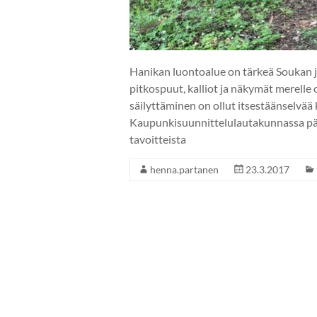
Hanikan luontoalue on tärkeä Soukan j
pitkospuut, kalliot ja näkymät merelle 
säilyttäminen on ollut itsestäänselvää k
Kaupunkisuunnittelulautakunnassa pää
tavoitteista
henna.partanen
23.3.2017