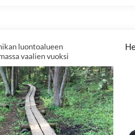
nikan luontoalueen
He
massa vaalien vuoksi