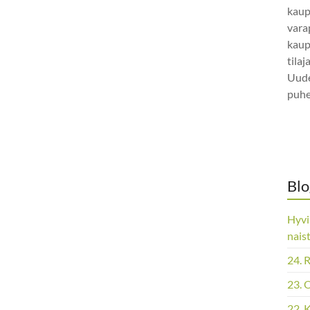
kaup
vara
kaup
tila
Uude
puhe
Blo
Hyvi
nais
24. 
23. 
22. 