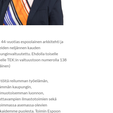
 44-vuotias espoolainen arkkitehti ja
eiden neljännen kauden
unginvaltuutettu. Ehdolla toiselle
elle TEK:in valtuustoon numerolla 138
läinen)
 töitä reilumman työelämän,
ämmän kaupungin,
imuotoisemman luonnon,
uttavampien ilmastotoimien sekä
oimmassa asemassa olevien
kaidemme puolesta. Toimin Espoon