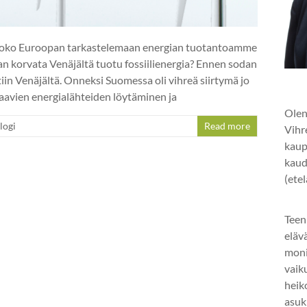
koko Euroopan tarkastelemaan energian tuotantoamme
an korvata Venäjältä tuotu fossiilienergia? Ennen sodan
in Venäjältä. Onneksi Suomessa oli vihreä siirtymä jo
aavien energialähteiden löytäminen ja
Olen
logi
Read more
Vihr
kaup
kaud
(ete
Teen
eläv
mon
vaik
heik
asuk