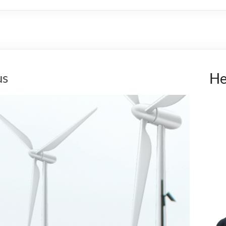
us
He