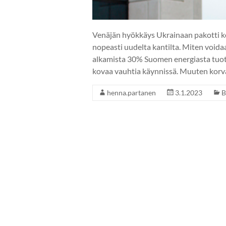
Venäjän hyökkäys Ukrainaan pakotti 
nopeasti uudelta kantilta. Miten voida
alkamista 30% Suomen energiasta tuoti
kovaa vauhtia käynnissä. Muuten korv
henna.partanen
3.1.2023
B