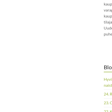
kaup
vara
kaup
tila
Uude
puhe
Blo
Hyvi
nais
24. 
23. 
22. 