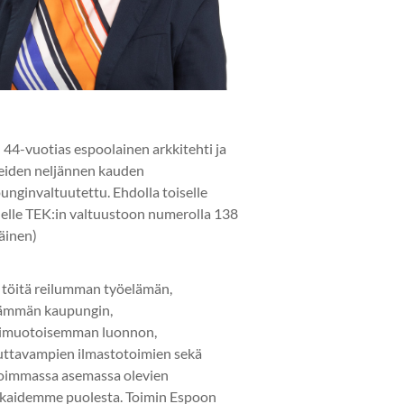
 44-vuotias espoolainen arkkitehti ja
eiden neljännen kauden
unginvaltuutettu. Ehdolla toiselle
elle TEK:in valtuustoon numerolla 138
läinen)
 töitä reilumman työelämän,
ämmän kaupungin,
imuotoisemman luonnon,
uttavampien ilmastotoimien sekä
oimmassa asemassa olevien
kaidemme puolesta. Toimin Espoon