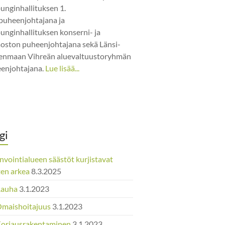
unginhallituksen 1.
puheenjohtajana ja
unginhallituksen konserni- ja
jaoston puheenjohtajana sekä Länsi-
nmaan Vihreän aluevaltuustoryhmän
enjohtajana.
Lue lisää...
gi
nvointialueen säästöt kurjistavat
ten arkea
8.3.2025
Rauha
3.1.2023
Omaishoitajuus
3.1.2023
Korjausrakentaminen
3.1.2023