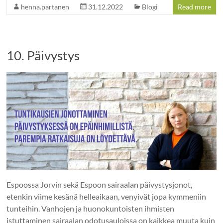
henna.partanen
31.12.2022
Blogi
Read more
10. Päivystys
Espoossa Jorvin sekä Espoon sairaalan päivystysjonot,
etenkin viime kesänä helleaikaan, venyivät jopa kymmeniin
tunteihin. Vanhojen ja huonokuntoisten ihmisten
istuttaminen sairaalan odotusauloissa on kaikkea muuta kuin