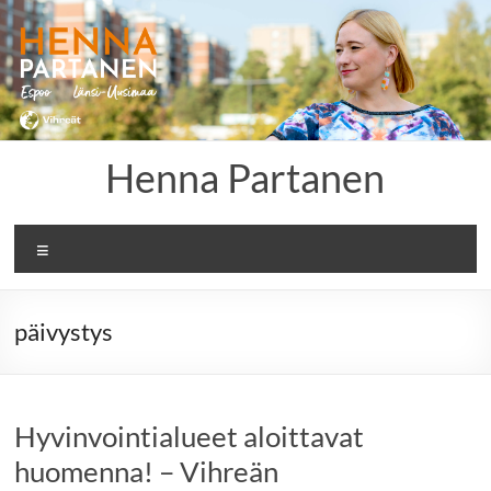
Skip
to
content
Henna Partanen
Menu
päivystys
Hyvinvointialueet aloittavat
huomenna! – Vihreän