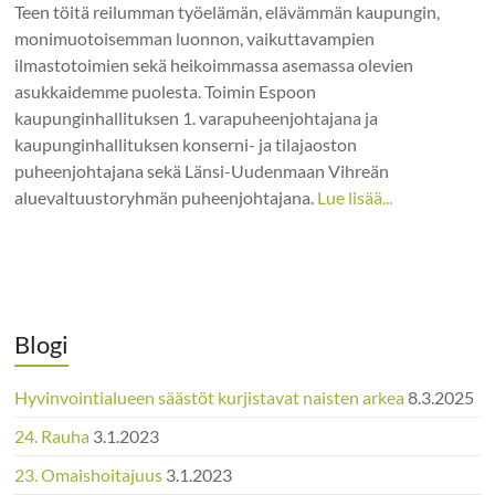
Teen töitä reilumman työelämän, elävämmän kaupungin,
monimuotoisemman luonnon, vaikuttavampien
ilmastotoimien sekä heikoimmassa asemassa olevien
asukkaidemme puolesta. Toimin Espoon
kaupunginhallituksen 1. varapuheenjohtajana ja
kaupunginhallituksen konserni- ja tilajaoston
puheenjohtajana sekä Länsi-Uudenmaan Vihreän
aluevaltuustoryhmän puheenjohtajana.
Lue lisää...
Blogi
Hyvinvointialueen säästöt kurjistavat naisten arkea
8.3.2025
24. Rauha
3.1.2023
23. Omaishoitajuus
3.1.2023