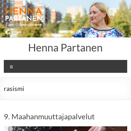
Skip
to
content
Henna Partanen
Menu
rasismi
9. Maahanmuuttajapalvelut