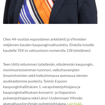
Olen 44-vuotias espoolainen arkkitehti ja Vihreiden
neljännen kauden kaupunginvaltuutettu. Ehdolla toiselle
kaudelle TEK:in valtuustoon numerolla 138 (eteläinen)
Teen töitä reilumman työelämän, elävämmän kaupungin,
monimuotoisemman luonnon, vaikuttavampien
ilmastotoimien sekä heikoimmassa asemassa olevien
asukkaidemme puolesta. Toimin Espoon
kaupunginhallituksen 1. varapuheenjohtajana ja
kaupunginhallituksen konserni- ja tilajaoston
puheenjohtajana sekä Länsi-Uudenmaan Vihreän
aluevaltuustoryhmän puheenjohtajana.
Lue lisää...