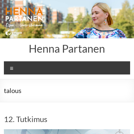
Skip
to
content
Henna Partanen
Menu
talous
12. Tutkimus