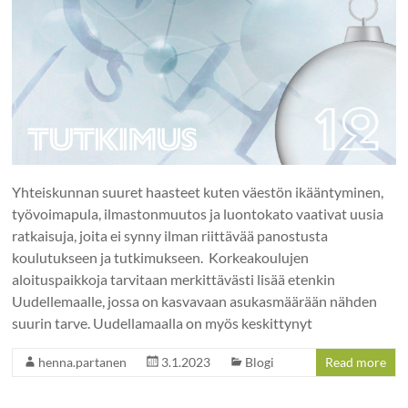
Yhteiskunnan suuret haasteet kuten väestön ikääntyminen,
työvoimapula, ilmastonmuutos ja luontokato vaativat uusia
ratkaisuja, joita ei synny ilman riittävää panostusta
koulutukseen ja tutkimukseen. Korkeakoulujen
aloituspaikkoja tarvitaan merkittävästi lisää etenkin
Uudellemaalle, jossa on kasvavaan asukasmäärään nähden
suurin tarve. Uudellamaalla on myös keskittynyt
henna.partanen
3.1.2023
Blogi
Read more