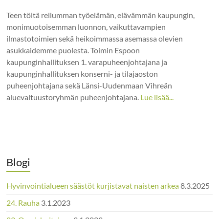
Teen töitä reilumman työelämän, elävämmän kaupungin,
monimuotoisemman luonnon, vaikuttavampien
ilmastotoimien sekä heikoimmassa asemassa olevien
asukkaidemme puolesta. Toimin Espoon
kaupunginhallituksen 1. varapuheenjohtajana ja
kaupunginhallituksen konserni- ja tilajaoston
puheenjohtajana sekä Länsi-Uudenmaan Vihreän
aluevaltuustoryhmän puheenjohtajana.
Lue lisää...
Blogi
Hyvinvointialueen säästöt kurjistavat naisten arkea
8.3.2025
24. Rauha
3.1.2023