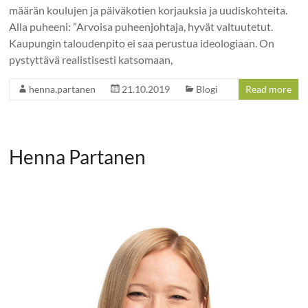
määrän koulujen ja päiväkotien korjauksia ja uudiskohteita.
Alla puheeni: ”Arvoisa puheenjohtaja, hyvät valtuutetut.
Kaupungin taloudenpito ei saa perustua ideologiaan. On
pystyttävä realistisesti katsomaan,
henna.partanen
21.10.2019
Blogi
Read more
Henna Partanen