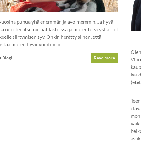
e vuosina puhua yhä enemmän ja avoimemmin. Ja hyvä
sä nuorten itsemurhatilastoissa ja mielenterveyshäiriöt
elle siirtymisen syy. Onkin herätty siihen, että
staa mielen hyvinvointiin jo
Olen
Blogi
Read more
Vihr
kaup
kaud
(ete
Teen
eläv
mon
vaik
heik
asuk