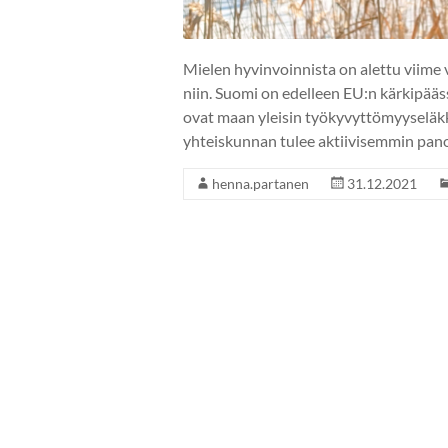
Mielen hyvinvoinnista on alettu viim
niin. Suomi on edelleen EU:n kärkipääs
ovat maan yleisin työkyvyttömyyseläkke
yhteiskunnan tulee aktiivisemmin pano
henna.partanen
31.12.2021