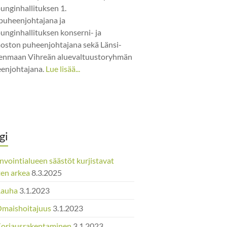
unginhallituksen 1.
puheenjohtajana ja
unginhallituksen konserni- ja
jaoston puheenjohtajana sekä Länsi-
nmaan Vihreän aluevaltuustoryhmän
enjohtajana.
Lue lisää...
gi
nvointialueen säästöt kurjistavat
ten arkea
8.3.2025
Rauha
3.1.2023
Omaishoitajuus
3.1.2023
Korjausrakentaminen
3.1.2023