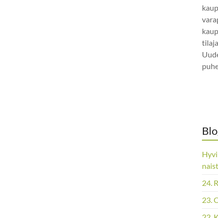
kaup
vara
kaup
tila
Uude
puhe
Blo
Hyvi
nais
24. 
23. 
22. 