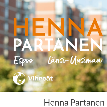
Skip
to
content
Henna Partanen