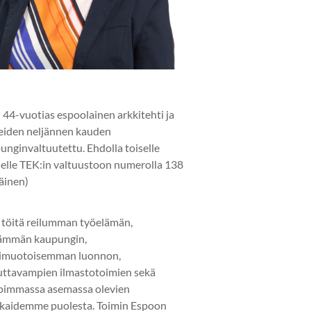
 44-vuotias espoolainen arkkitehti ja
eiden neljännen kauden
unginvaltuutettu. Ehdolla toiselle
elle TEK:in valtuustoon numerolla 138
läinen)
 töitä reilumman työelämän,
ämmän kaupungin,
imuotoisemman luonnon,
uttavampien ilmastotoimien sekä
oimmassa asemassa olevien
kaidemme puolesta. Toimin Espoon