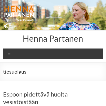
Skip
to
content
Henna Partanen
Menu
tiesuolaus
Espoon pidettävä huolta
vesistöistään