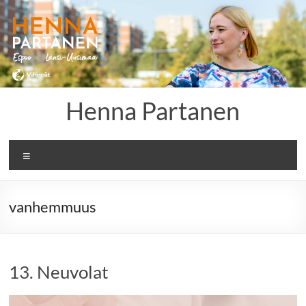
Skip
to
content
Henna Partanen
Menu
vanhemmuus
13. Neuvolat