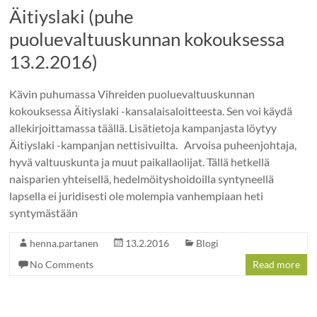
Äitiyslaki (puhe
puoluevaltuuskunnan kokouksessa
13.2.2016)
Kävin puhumassa Vihreiden puoluevaltuuskunnan
kokouksessa Äitiyslaki -kansalaisaloitteesta. Sen voi käydä
allekirjoittamassa täällä. Lisätietoja kampanjasta löytyy
Äitiyslaki -kampanjan nettisivuilta. Arvoisa puheenjohtaja,
hyvä valtuuskunta ja muut paikallaolijat. Tällä hetkellä
naisparien yhteisellä, hedelmöityshoidoilla syntyneellä
lapsella ei juridisesti ole molempia vanhempiaan heti
syntymästään
henna.partanen
13.2.2016
Blogi
No Comments
Read more