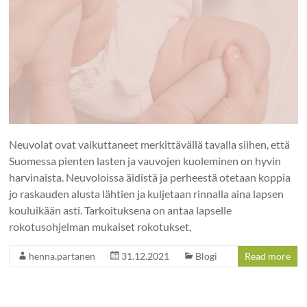
Neuvolat ovat vaikuttaneet merkittävällä tavalla siihen, että
Suomessa pienten lasten ja vauvojen kuoleminen on hyvin
harvinaista. Neuvoloissa äidistä ja perheestä otetaan koppia
jo raskauden alusta lähtien ja kuljetaan rinnalla aina lapsen
kouluikään asti. Tarkoituksena on antaa lapselle
rokotusohjelman mukaiset rokotukset,
henna.partanen
31.12.2021
Blogi
Read more