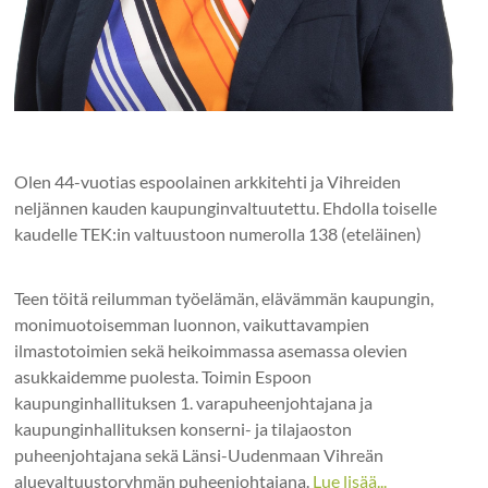
Olen 44-vuotias espoolainen arkkitehti ja Vihreiden
neljännen kauden kaupunginvaltuutettu. Ehdolla toiselle
kaudelle TEK:in valtuustoon numerolla 138 (eteläinen)
Teen töitä reilumman työelämän, elävämmän kaupungin,
monimuotoisemman luonnon, vaikuttavampien
ilmastotoimien sekä heikoimmassa asemassa olevien
asukkaidemme puolesta. Toimin Espoon
kaupunginhallituksen 1. varapuheenjohtajana ja
kaupunginhallituksen konserni- ja tilajaoston
puheenjohtajana sekä Länsi-Uudenmaan Vihreän
aluevaltuustoryhmän puheenjohtajana.
Lue lisää...