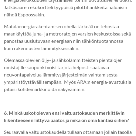
Jätkäsaaren ekokortteli tyyppisiä pilottihankkeita haluaisin
nähdä Espoossakin.
Matalaenergiarakentamisen ohella tärkeää on tehostaa
maankäyttöä juna- ja metroratojen varsien keskustoissa sekä
panostaa uusiutuvaan energiaan niin sähköntuotannossa
kuin rakennusten lämmityksessäkin.
Olemassa olevien öljy- ja sähkölämmitteisten pientalojen
omistajille kaupunki voisi tarjota helposti saatavaa
neuvontapalvelua lämmitysjärjestelmän vaihtamisesta
ympäristöystävällisempään. Myös ARA:n energia-avustuksia
pitäisi kohdemarkkinoida näkyvämmin.
6. Minkä uskot olevan ensi valtuustokauden merkittävin
liikenteeseen liittyvä päätös ja mikä on oma kantasi siihen?
Seuraavalla valtuustokaudella tullaan ottamaan jollain tasolla