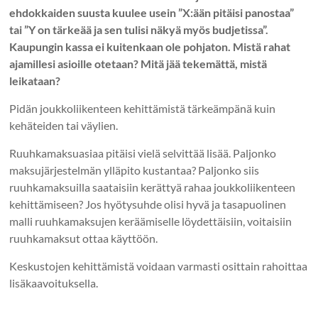
ehdokkaiden suusta kuulee usein ”X:ään pitäisi panostaa”
tai ”Y on tärkeää ja sen tulisi näkyä myös budjetissa”.
Kaupungin kassa ei kuitenkaan ole pohjaton. Mistä rahat
ajamillesi asioille otetaan? Mitä jää tekemättä, mistä
leikataan?
Pidän joukkoliikenteen kehittämistä tärkeämpänä kuin
kehäteiden tai väylien.
Ruuhkamaksuasiaa pitäisi vielä selvittää lisää. Paljonko
maksujärjestelmän ylläpito kustantaa? Paljonko siis
ruuhkamaksuilla saataisiin kerättyä rahaa joukkoliikenteen
kehittämiseen? Jos hyötysuhde olisi hyvä ja tasapuolinen
malli ruuhkamaksujen keräämiselle löydettäisiin, voitaisiin
ruuhkamaksut ottaa käyttöön.
Keskustojen kehittämistä voidaan varmasti osittain rahoittaa
lisäkaavoituksella.