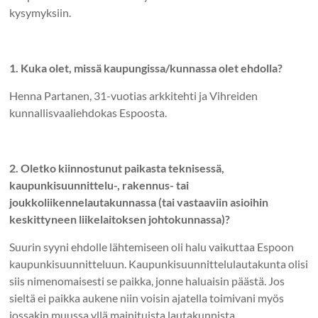
kysymyksiin.
1. Kuka olet, missä kaupungissa/kunnassa olet ehdolla?
Henna Partanen, 31-vuotias arkkitehti ja Vihreiden
kunnallisvaaliehdokas Espoosta.
2. Oletko kiinnostunut paikasta teknisessä,
kaupunkisuunnittelu-, rakennus- tai
joukkoliikennelautakunnassa (tai vastaaviin asioihin
keskittyneen liikelaitoksen johtokunnassa)?
Suurin syyni ehdolle lähtemiseen oli halu vaikuttaa Espoon
kaupunkisuunnitteluun. Kaupunkisuunnittelulautakunta olisi
siis nimenomaisesti se paikka, jonne haluaisin päästä. Jos
sieltä ei paikka aukene niin voisin ajatella toimivani myös
jossakin muussa yllä mainituista lautakunnista.