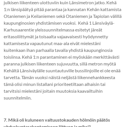
julkisen liikenteen ulottuviin kuin Länsimetron jatko. Kehä
1:n länsipäätyä pitää parantaa ja kannatan Kehän kattamista
Otaniemen ja Keilaniemen sekä Otaniemen ja Tapiolan välillä
kaupunginosien yhdistämisen vuoksi. Kehä 1 Länsiväylä-
Karhusaarentie yleissuunnitelmassa esitetyt järeät
eritasoliittymät ja toisaalta vajaavaisesti hyödynnetty
kattamisesta vapautunut maa-ala eivät mielestäni
kuitenkaan ihan parhaalla tavalla yhdistä kaupunginosia
toisiinsa. Kehä 1:n parantaminen ei myöskään merkittävästi
paranna julkisen liikenteen sujuvuutta, sillä metron myötä
Kehältä Länsiväylälle suuntautuville bussilinjoille ei ole enää
tarvetta. Tämän vuoksi näistä neljästä liikennehankkeesta
tämä olisi minun listallani prioriteetiltaan alhaisin tai
tarvitsisi mielestäni joitain muutoksia kaavailtuihin
suunnitelmiin.
7. Mikä oli kuluneen valtuustokauden hölmöin päätös
yhdyskuntarakentamiseen liittyen ja miksi?