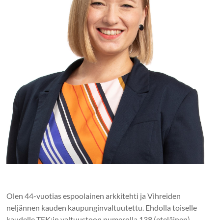
Olen 44-vuotias espoolainen arkkitehti ja Vihreiden
neljännen kauden kaupunginvaltuutettu. Ehdolla toiselle
kaudelle TEK:in valtuustoon numerolla 138 (eteläinen)