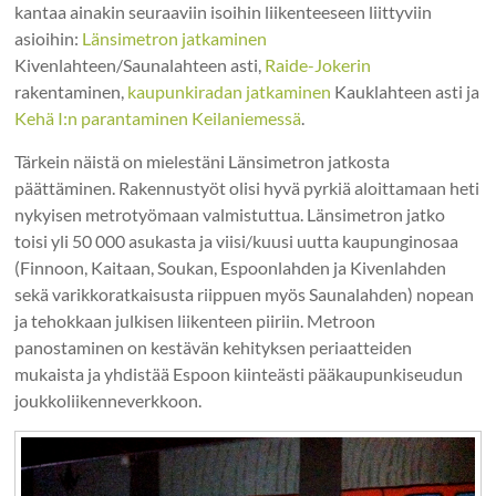
kantaa ainakin seuraaviin isoihin liikenteeseen liittyviin
asioihin:
Länsimetron jatkaminen
Kivenlahteen/Saunalahteen asti,
Raide-Jokerin
rakentaminen,
kaupunkiradan jatkaminen
Kauklahteen asti ja
Kehä I:n parantaminen Keilaniemessä
.
Tärkein näistä on mielestäni Länsimetron jatkosta
päättäminen. Rakennustyöt olisi hyvä pyrkiä aloittamaan heti
nykyisen metrotyömaan valmistuttua. Länsimetron jatko
toisi yli 50 000 asukasta ja viisi/kuusi uutta kaupunginosaa
(Finnoon, Kaitaan, Soukan, Espoonlahden ja Kivenlahden
sekä varikkoratkaisusta riippuen myös Saunalahden) nopean
ja tehokkaan julkisen liikenteen piiriin. Metroon
panostaminen on kestävän kehityksen periaatteiden
mukaista ja yhdistää Espoon kiinteästi pääkaupunkiseudun
joukkoliikenneverkkoon.