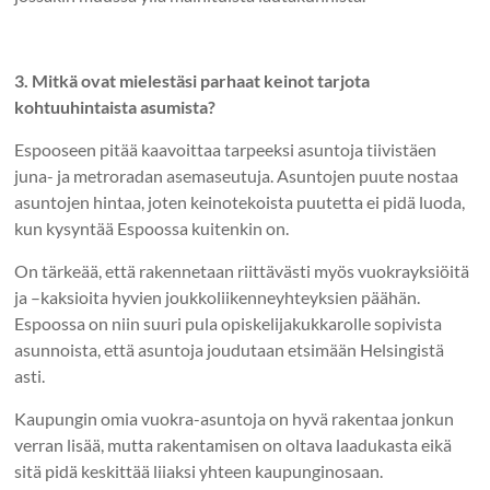
3. Mitkä ovat mielestäsi parhaat keinot tarjota
kohtuuhintaista asumista?
Espooseen pitää kaavoittaa tarpeeksi asuntoja tiivistäen
juna- ja metroradan asemaseutuja. Asuntojen puute nostaa
asuntojen hintaa, joten keinotekoista puutetta ei pidä luoda,
kun kysyntää Espoossa kuitenkin on.
On tärkeää, että rakennetaan riittävästi myös vuokrayksiöitä
ja –kaksioita hyvien joukkoliikenneyhteyksien päähän.
Espoossa on niin suuri pula opiskelijakukkarolle sopivista
asunnoista, että asuntoja joudutaan etsimään Helsingistä
asti.
Kaupungin omia vuokra-asuntoja on hyvä rakentaa jonkun
verran lisää, mutta rakentamisen on oltava laadukasta eikä
sitä pidä keskittää liiaksi yhteen kaupunginosaan.