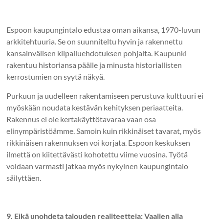
Espoon kaupungintalo edustaa oman aikansa, 1970-luvun
arkkitehtuuria. Se on suunniteltu hyvin ja rakennettu
kansainvälisen kilpailuehdotuksen pohjalta. Kaupunki
rakentuu historiansa päälle ja minusta historiallisten
kerrostumien on syytä näkyä.
Purkuun ja uudelleen rakentamiseen perustuva kulttuuri ei
myöskään noudata kestävän kehityksen periaatteita.
Rakennus ei ole kertakäyttötavaraa vaan osa
elinympäristöämme. Samoin kuin rikkinäiset tavarat, myös
rikkinäisen rakennuksen voi korjata. Espoon keskuksen
ilmettä on kiitettävästi kohotettu viime vuosina. Työtä
voidaan varmasti jatkaa myös nykyinen kaupungintalo
säilyttäen.
9. Eikä unohdeta talouden realiteetteja: Vaalien alla