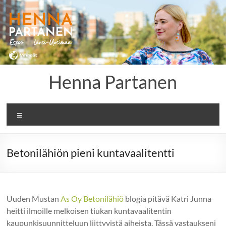
Skip
to
content
Henna Partanen
Menu
Betonilähiön pieni kuntavaalitentti
Uuden Mustan
As Oy Betonilähiö
blogia pitävä Katri Junna
heitti ilmoille melkoisen tiukan kuntavaalitentin
kaupunkisuunnitteluun liittyvistä aiheista. Tässä vastaukseni