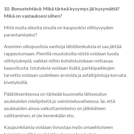
10. Bonustehtävä: Mikä tärkeä kysymys jäi kysymättä?
Mikä on vastauksesi siihen?
Mitä muita ideoita sinulla on kaupunkisi viihtyvyyden
parantamiseksi?
Asemien ulkopuolisia vanhoja lähiökeskuksia ei saa jättää
rappeutumaan. Pienillä muutoksilla niistä voidaan luoda
viihtyisämpiä, vaikkei niihin kohdistuisikaan mittavaa
kaavoitusta. Istutuksia voidaan lisätä, parkkipaikkojen
tarvetta voidaan uudelleen arvioida ja asfaltipintoja korvata
kivetyksillä.
Päätöksenteossa on tärkeää kuunnella lähiseudun
asukkaiden mielipiteitä jo valmisteluvaiheessa. Se, että
asukkaiden ainoa vaikuttamiskeino on jälkikäteen
valittaminen, ei ole kenenkään etu.
Kaupunkilaisia voidaan innostaa myös omaehtoiseen