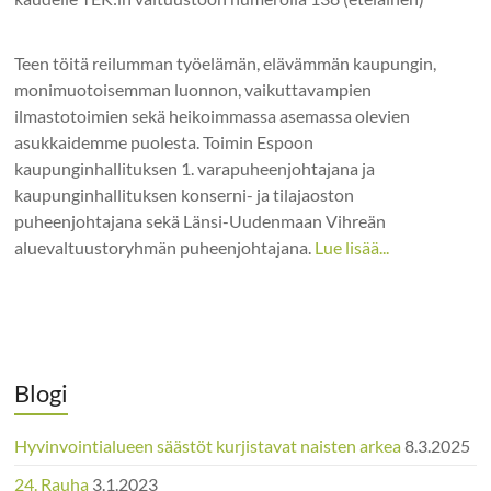
Teen töitä reilumman työelämän, elävämmän kaupungin,
monimuotoisemman luonnon, vaikuttavampien
ilmastotoimien sekä heikoimmassa asemassa olevien
asukkaidemme puolesta. Toimin Espoon
kaupunginhallituksen 1. varapuheenjohtajana ja
kaupunginhallituksen konserni- ja tilajaoston
puheenjohtajana sekä Länsi-Uudenmaan Vihreän
aluevaltuustoryhmän puheenjohtajana.
Lue lisää...
Blogi
Hyvinvointialueen säästöt kurjistavat naisten arkea
8.3.2025
24. Rauha
3.1.2023