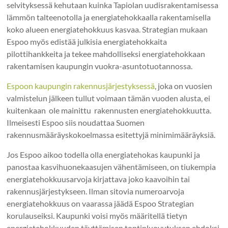
selvityksessä kehutaan kuinka Tapiolan uudisrakentamisessa
lämmön talteenotolla ja energiatehokkaalla rakentamisella
koko alueen energiatehokkuus kasvaa. Strategian mukaan
Espoo myös edistää julkisia energiatehokkaita
pilottihankkeita ja tekee mahdolliseksi energiatehokkaan
rakentamisen kaupungin vuokra-asuntotuotannossa.
Espoon kaupungin rakennusjärjestyksessä
, joka on vuosien
valmistelun jälkeen tullut voimaan tämän vuoden alusta, ei
kuitenkaan ole mainittu rakennusten energiatehokkuutta.
Ilmeisesti Espoo siis noudattaa Suomen
rakennusmääräyskokoelmassa esitettyjä minimimääräyksiä.
Jos Espoo aikoo todella olla energiatehokas kaupunki ja
panostaa kasvihuonekaasujen vähentämiseen, on tiukempia
energiatehokkuusarvoja kirjattava joko kaavoihin tai
rakennusjärjestykseen. Ilman sitovia numeroarvoja
energiatehokkuus on vaarassa jäädä Espoo Strategian
korulauseiksi. Kaupunki voisi myös määritellä tietyn
energiatehokkuuden täyttämisen tontinluovutuksen ehdoksi.