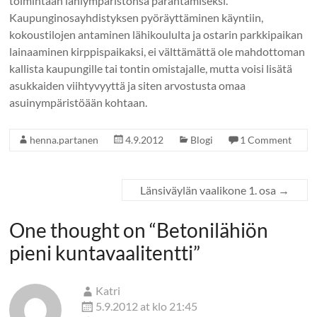
toimintaan lähiympäristönsä parantamiseksi.
Kaupunginosayhdistyksen pyöräyttäminen käyntiin,
kokoustilojen antaminen lähikoululta ja ostarin parkkipaikan
lainaaminen kirppispaikaksi, ei välttämättä ole mahdottoman
kallista kaupungille tai tontin omistajalle, mutta voisi lisätä
asukkaiden viihtyvyyttä ja siten arvostusta omaa
asuinympäristöään kohtaan.
henna.partanen
4.9.2012
Blogi
1 Comment
Länsiväylän vaalikone 1. osa
→
One thought on “
Betonilähiön
pieni kuntavaalitentti
”
Katri
5.9.2012 at klo 21:45