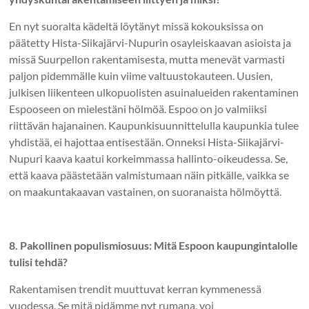
En nyt suoralta kädeltä löytänyt missä kokouksissa on
päätetty Hista-Siikajärvi-Nupurin osayleiskaavan asioista ja
missä Suurpellon rakentamisesta, mutta menevät varmasti
paljon pidemmälle kuin viime valtuustokauteen. Uusien,
julkisen liikenteen ulkopuolisten asuinalueiden rakentaminen
Espooseen on mielestäni hölmöä. Espoo on jo valmiiksi
riittävän hajanainen. Kaupunkisuunnittelulla kaupunkia tulee
yhdistää, ei hajottaa entisestään. Onneksi Hista-Siikajärvi-
Nupuri kaava kaatui korkeimmassa hallinto-oikeudessa. Se,
että kaava päästetään valmistumaan näin pitkälle, vaikka se
on maakuntakaavan vastainen, on suoranaista hölmöyttä.
8. Pakollinen populismiosuus: Mitä Espoon kaupungintalolle
tulisi tehdä?
Rakentamisen trendit muuttuvat kerran kymmenessä
vuodessa. Se mitä pidämme nyt rumana, voi