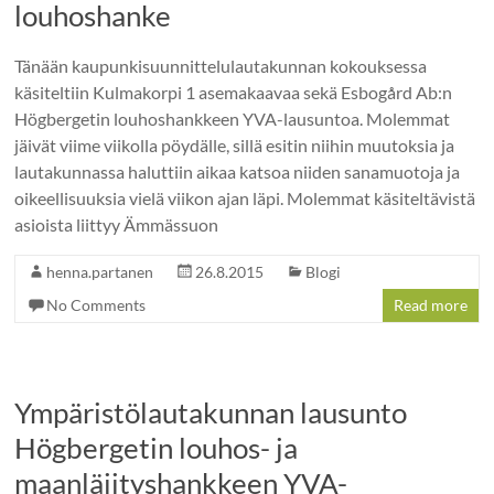
louhoshanke
Tänään kaupunkisuunnittelulautakunnan kokouksessa
käsiteltiin Kulmakorpi 1 asemakaavaa sekä Esbogård Ab:n
Högbergetin louhoshankkeen YVA-lausuntoa. Molemmat
jäivät viime viikolla pöydälle, sillä esitin niihin muutoksia ja
lautakunnassa haluttiin aikaa katsoa niiden sanamuotoja ja
oikeellisuuksia vielä viikon ajan läpi. Molemmat käsiteltävistä
asioista liittyy Ämmässuon
henna.partanen
26.8.2015
Blogi
No Comments
Read more
Ympäristölautakunnan lausunto
Högbergetin louhos- ja
maanläjityshankkeen YVA-