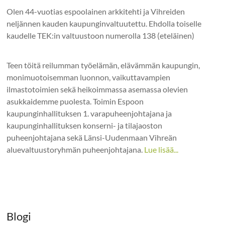
Olen 44-vuotias espoolainen arkkitehti ja Vihreiden
neljännen kauden kaupunginvaltuutettu. Ehdolla toiselle
kaudelle TEK:in valtuustoon numerolla 138 (eteläinen)
Teen töitä reilumman työelämän, elävämmän kaupungin,
monimuotoisemman luonnon, vaikuttavampien
ilmastotoimien sekä heikoimmassa asemassa olevien
asukkaidemme puolesta. Toimin Espoon
kaupunginhallituksen 1. varapuheenjohtajana ja
kaupunginhallituksen konserni- ja tilajaoston
puheenjohtajana sekä Länsi-Uudenmaan Vihreän
aluevaltuustoryhmän puheenjohtajana.
Lue lisää...
Blogi