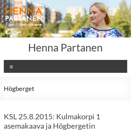
Skip
to
content
Henna Partanen
Menu
Högberget
KSL 25.8.2015: Kulmakorpi 1
asemakaava ja Högbergetin