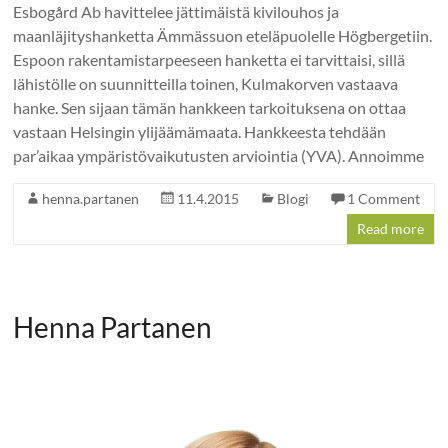
Esbogård Ab havittelee jättimäistä kivilouhos ja
maanläjityshanketta Ämmässuon eteläpuolelle Högbergetiin.
Espoon rakentamistarpeeseen hanketta ei tarvittaisi, sillä
lähistölle on suunnitteilla toinen, Kulmakorven vastaava
hanke. Sen sijaan tämän hankkeen tarkoituksena on ottaa
vastaan Helsingin ylijäämämaata. Hankkeesta tehdään
par’aikaa ympäristövaikutusten arviointia (YVA). Annoimme
henna.partanen
11.4.2015
Blogi
1 Comment
Read more
Henna Partanen