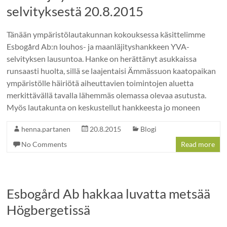
selvityksestä 20.8.2015
Tänään ympäristölautakunnan kokouksessa käsittelimme
Esbogård Ab:n louhos- ja maanläjityshankkeen YVA-
selvityksen lausuntoa. Hanke on herättänyt asukkaissa
runsaasti huolta, sillä se laajentaisi Ämmässuon kaatopaikan
ympäristölle häiriötä aiheuttavien toimintojen aluetta
merkittävällä tavalla lähemmäs olemassa olevaa asutusta.
Myös lautakunta on keskustellut hankkeesta jo moneen
henna.partanen
20.8.2015
Blogi
No Comments
Read more
Esbogård Ab hakkaa luvatta metsää
Högbergetissä