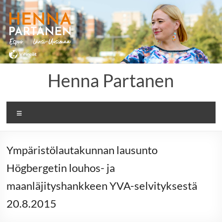
Skip
to
content
Henna Partanen
Menu
Ympäristölautakunnan lausunto
Högbergetin louhos- ja
maanläjityshankkeen YVA-selvityksestä
20.8.2015