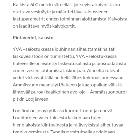
Kaikista 600 metrin säteellä sijaitsevista kaivoista on
otettava vesinäyte ja määritettävä talousveden
laatuparametrit ennen toiminnan aloittamista. Kaivoista
on laadittava myös kaivokortit.
Pintavedet, kalasto
YVA –selostuksessa louhinnan aiheuttamat haitat
laskuvesistöön on tunnistettu. YVA –selostuksessa
hulevesille on esitetty laskeutusallasta ja biosuodatusta
ennen vesien johtamista laskuojaan. Alueelta tulevat
vedet virtaavat tällä hetkellä lähes kokonaisuudessaan
Ämmässuon maantäyttöalueen ja kaatopaikan välistä
lähtevää puroa (kaakkoinen avo-oja – Ämmässuonpuro)
pitkin Loojärveen.
Loojärvi on jo nykytilassa kuormittunut ja rehevä.
Louhintojen vaikutuksesta laskuojaan tulee
hienojakoista kiintoainesta ja räjäytyksistä aiheutuvaa
typpikuormitusta. Typpikuormituksella arvioidaan