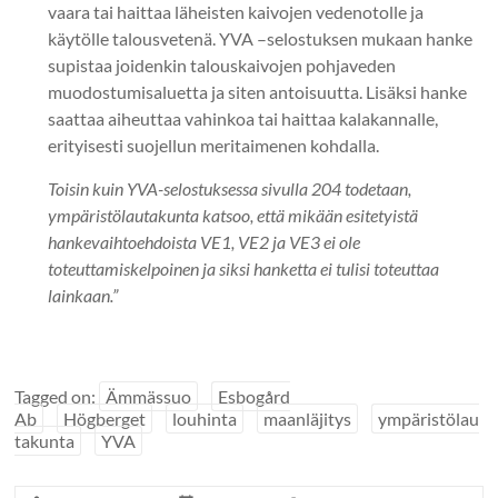
vaara tai haittaa läheisten kaivojen vedenotolle ja
käytölle talousvetenä. YVA –selostuksen mukaan hanke
supistaa joidenkin talouskaivojen pohjaveden
muodostumisaluetta ja siten antoisuutta. Lisäksi hanke
saattaa aiheuttaa vahinkoa tai haittaa kalakannalle,
erityisesti suojellun meritaimenen kohdalla.
Toisin kuin YVA-selostuksessa sivulla 204 todetaan,
ympäristölautakunta katsoo, että mikään esitetyistä
hankevaihtoehdoista VE1, VE2 ja VE3 ei ole
toteuttamiskelpoinen ja siksi hanketta ei tulisi toteuttaa
lainkaan.”
Tagged on:
Ämmässuo
Esbogård
Ab
Högberget
louhinta
maanläjitys
ympäristölau
takunta
YVA