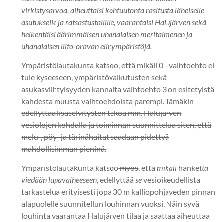
virkistysarvoa, aiheuttaisi kohtuutonta rasitusta läheiselle
asutukselle ja ratsastustallille, vaarantaisi Halujärven sekä
heikentäisi äärimmäisen uhanalaisen meritaimenen ja
uhanalaisen liito-oravan elinympäristöjä.
Ympäristölautakunta katsoo, että mikäli 0 –vaihtoehto ei
tule kyseeseen, ympäristövaikutusten sekä
asukasviihtyisyyden kannalta vaihtoehto 3 on esitetyistä
kahdesta muusta vaihtoehdoista parempi. Tämäkin
edellyttää lisäselvitysten tekoa mm. Halujärven
vesiolojen kohdalla ja toiminnan suunnittelua siten, että
melu-, pöy- ja tärinähaitat saadaan pidettyä
mahdollisimman pieninä.
Ympäristölautakunta katsoo
myös
, että
mikäli
hanke
tta
viedään lupavaiheeseen,
edellyttää
se
vesioikeudellista
tarkastelua erityisesti jopa 30 m kalliopohjaveden pinnan
alapuolelle suunnitellun louhinnan vuoksi. Näin syvä
louhinta vaarantaa Halujärven tilaa ja saattaa aiheuttaa