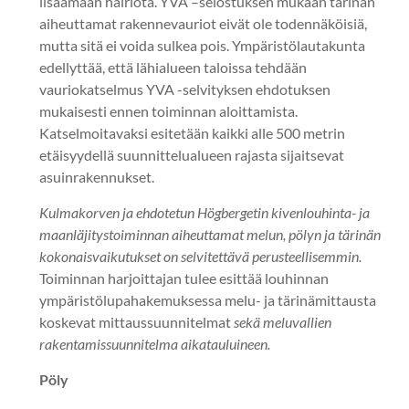
lisäämään häiriötä. YVA –selostuksen mukaan tärinän
aiheuttamat rakennevauriot eivät ole todennäköisiä,
mutta sitä ei voida sulkea pois. Ympäristölautakunta
edellyttää, että lähialueen taloissa tehdään
vauriokatselmus YVA -selvityksen ehdotuksen
mukaisesti ennen toiminnan aloittamista.
Katselmoitavaksi esitetään kaikki alle 500 metrin
etäisyydellä suunnittelualueen rajasta sijaitsevat
asuinrakennukset.
Kulmakorven ja ehdotetun Högbergetin kivenlouhinta- ja
maanläjitystoiminnan aiheuttamat melun, pölyn ja tärinän
kokonaisvaikutukset on selvitettävä perusteellisemmin.
Toiminnan harjoittajan tulee esittää louhinnan
ympäristölupahakemuksessa melu- ja tärinämittausta
koskevat mittaussuunnitelmat
sekä meluvallien
rakentamissuunnitelma aikatauluineen.
Pöly