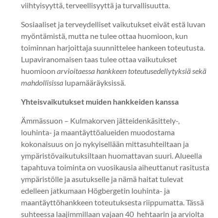
viihtyisyyttä, terveellisyyttä ja turvallisuutta.
Sosiaaliset ja terveydelliset vaikutukset eivät estä luvan
myöntämistä, mutta ne tulee ottaa huomioon, kun
toiminnan harjoittaja suunnittelee hankeen toteutusta.
Lupaviranomaisen taas tulee ottaa vaikutukset
huomioon
arvioitaessa hankkeen toteutusedellytyksiä sekä
mahdollisissa
lupamääräyksissä.
Yhteisvaikutukset muiden hankkeiden kanssa
Ämmässuon – Kulmakorven jätteidenkäsittely-,
louhinta- ja maantäyttöalueiden muodostama
kokonaisuus on jo nykyisellään mittasuhteiltaan ja
ympäristövaikutuksiltaan huomattavan suuri. Alueella
tapahtuva toiminta on vuosikausia aiheuttanut rasitusta
ympäristölle ja asutukselle ja nämä haitat tulevat
edelleen jatkumaan Högbergetin louhinta- ja
maantäyttöhankkeen toteutuksesta riippumatta. Tässä
suhteessa laajimmillaan vajaan 40 hehtaarin ja arviolta