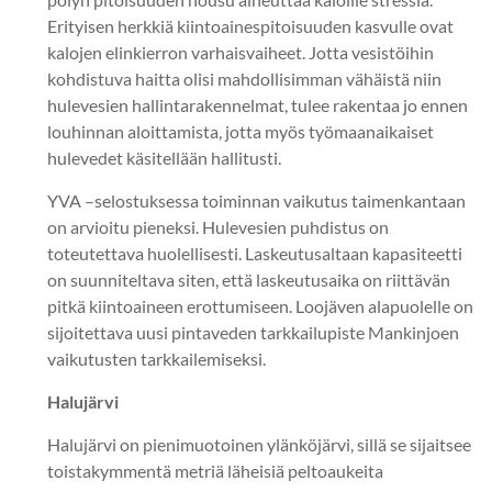
Erityisen herkkiä kiintoainespitoisuuden kasvulle ovat
kalojen elinkierron varhaisvaiheet. Jotta vesistöihin
kohdistuva haitta olisi mahdollisimman vähäistä niin
hulevesien hallintarakennelmat, tulee rakentaa jo ennen
louhinnan aloittamista, jotta myös työmaanaikaiset
hulevedet käsitellään hallitusti.
YVA –selostuksessa toiminnan vaikutus taimenkantaan
on arvioitu pieneksi. Hulevesien puhdistus on
toteutettava huolellisesti. Laskeutusaltaan kapasiteetti
on suunniteltava siten, että laskeutusaika on riittävän
pitkä kiintoaineen erottumiseen. Loojäven alapuolelle on
sijoitettava uusi pintaveden tarkkailupiste Mankinjoen
vaikutusten tarkkailemiseksi.
Halujärvi
Halujärvi on pienimuotoinen ylänköjärvi, sillä se sijaitsee
toistakymmentä metriä läheisiä peltoaukeita