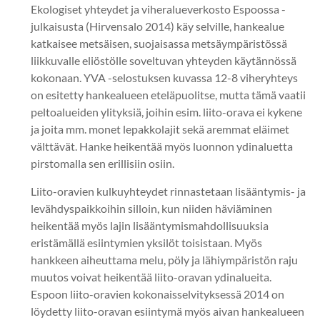
Ekologiset yhteydet ja viheralueverkosto Espoossa -
julkaisusta (Hirvensalo 2014) käy selville, hankealue
katkaisee metsäisen, suojaisassa metsäympäristössä
liikkuvalle eliöstölle soveltuvan yhteyden käytännössä
kokonaan. YVA -selostuksen kuvassa 12-8 viheryhteys
on esitetty hankealueen eteläpuolitse, mutta tämä vaatii
peltoalueiden ylityksiä, joihin esim. liito-orava ei kykene
ja joita mm. monet lepakkolajit sekä aremmat eläimet
välttävät. Hanke heikentää myös luonnon ydinaluetta
pirstomalla sen erillisiin osiin.
Liito-oravien kulkuyhteydet rinnastetaan lisääntymis- ja
levähdyspaikkoihin silloin, kun niiden häviäminen
heikentää myös lajin lisääntymismahdollisuuksia
eristämällä esiintymien yksilöt toisistaan. Myös
hankkeen aiheuttama melu, pöly ja lähiympäristön raju
muutos voivat heikentää liito-oravan ydinalueita.
Espoon liito-oravien kokonaisselvityksessä 2014 on
löydetty liito-oravan esiintymä myös aivan hankealueen