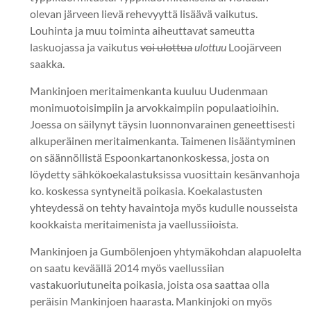
olevan järveen lievä rehevyyttä lisäävä vaikutus.
Louhinta ja muu toiminta aiheuttavat sameutta
laskuojassa ja vaikutus
voi ulottua
ulottuu
Loojärveen
saakka.
Mankinjoen meritaimenkanta kuuluu Uudenmaan
monimuotoisimpiin ja arvokkaimpiin populaatioihin.
Joessa on säilynyt täysin luonnonvarainen geneettisesti
alkuperäinen meritaimenkanta. Taimenen lisääntyminen
on säännöllistä Espoonkartanonkoskessa, josta on
löydetty sähkökoekalastuksissa vuosittain kesänvanhoja
ko. koskessa syntyneitä poikasia. Koekalastusten
yhteydessä on tehty havaintoja myös kudulle nousseista
kookkaista meritaimenista ja vaellussiioista.
Mankinjoen ja Gumbölenjoen yhtymäkohdan alapuolelta
on saatu keväällä 2014 myös vaellussiian
vastakuoriutuneita poikasia, joista osa saattaa olla
peräisin Mankinjoen haarasta. Mankinjoki on myös