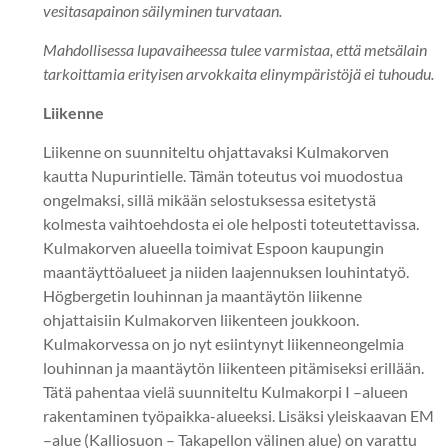
vesitasapainon säilyminen turvataan.
Mahdollisessa lupavaiheessa tulee varmistaa, että metsälain
tarkoittamia erityisen arvokkaita elinympäristöjä ei tuhoudu.
Liikenne
Liikenne on suunniteltu ohjattavaksi Kulmakorven
kautta Nupurintielle. Tämän toteutus voi muodostua
ongelmaksi, sillä mikään selostuksessa esitetystä
kolmesta vaihtoehdosta ei ole helposti toteutettavissa.
Kulmakorven alueella toimivat Espoon kaupungin
maantäyttöalueet ja niiden laajennuksen louhintatyö.
Högbergetin louhinnan ja maantäytön liikenne
ohjattaisiin Kulmakorven liikenteen joukkoon.
Kulmakorvessa on jo nyt esiintynyt liikenneongelmia
louhinnan ja maantäytön liikenteen pitämiseksi erillään.
Tätä pahentaa vielä suunniteltu Kulmakorpi I –alueen
rakentaminen työpaikka-alueeksi. Lisäksi yleiskaavan EM
–alue (Kalliosuon – Takapellon välinen alue) on varattu