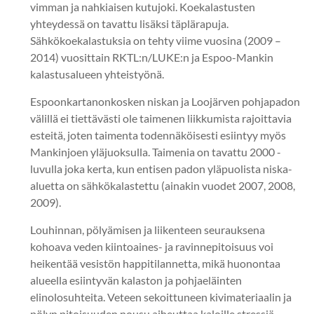
vimman ja nahkiaisen kutujoki. Koekalastusten
yhteydessä on tavattu lisäksi täplärapuja.
Sähkökoekalastuksia on tehty viime vuosina (2009 –
2014) vuosittain RKTL:n/LUKE:n ja Espoo-Mankin
kalastusalueen yhteistyönä.
Espoonkartanonkosken niskan ja Loojärven pohjapadon
välillä ei tiettävästi ole taimenen liikkumista rajoittavia
esteitä, joten taimenta todennäköisesti esiintyy myös
Mankinjoen yläjuoksulla. Taimenia on tavattu 2000 -
luvulla joka kerta, kun entisen padon yläpuolista niska-
aluetta on sähkökalastettu (ainakin vuodet 2007, 2008,
2009).
Louhinnan, pölyämisen ja liikenteen seurauksena
kohoava veden kiintoaines- ja ravinnepitoisuus voi
heikentää vesistön happitilannetta, mikä huonontaa
alueella esiintyvän kalaston ja pohjaeläinten
elinolosuhteita. Veteen sekoittuneen kivimateriaalin ja
pölyn pitoisuuden nousu aiheuttaa kaloille stressiä.