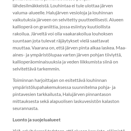
lähdesilmäkkeistä. Louhintaa ei tule ulottaa järven
valuma-alueelle. Halujärven vesioloja ja louhinnan
vaikutuksia järveen on selvitetty puutteellisesti. Alueen
kallioperä on graniittia, jossa esiintyy kuutiollista
rakoilua. Järveltä voi olla vaakarakoilua louhoksen
suuntaan jota tulevat räjäytykset vielä saattavat
muuttaa. Vaarana on, että järven pinta alkaa laskea. Maa-
aines- ja ympäristölupaa varten järven pohjan tiiviyttä,
kallioperäominaisuuksia ja veden liikkumista siinä on
selvitettävä tarkemmin.
Toiminnan harjoittajan on esitettävä louhinnan
ympäristölupahakemuksessa suunnitelma pohja- ja
pintavesien tarkkailusta, Halujärven pinnantason
mittauksesta sekä alapuolisen laskuvesistön kalaston
seurannasta.
Luonto ja suojelualueet
YVA-selvityksessä todetaan, että
alueen kasvisto, eläimistö