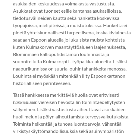
asukkaiden keskuudessa voimakasta vastustusta.
Asukkaat ovat tuoneet esille kantansa asukasilloissa,
tiedotusvälineiden kautta sekä hanketta koskevissa
työpajoissa, mielipiteissä ja muistutuksissa. Hanketta ei
pidetä yhteiskunnallisesti tarpeellisena, koska kiviainesta
saadaan Espoon alueella jo lukuisista muista kohteista
kuten Kulmakorven maantäyttöalueen laajennuksesta,
Blominmäen kalliopuhdistamon louhinnasta ja
suunnitellulta Kulmakorpi I- työpaikka-alueelta. Lisäksi
naapurikunnissa on suuria louhintahankkeita menossa.
Louhinta ei myöskään mitenkään liity Espoonkartanon
historialliseen perinteeseen.
Tässä hankkeessa merkittäviä huolia ovat erityisesti
hankealueen
viereisen hevostallin toimintaedellytysten
säilyminen. Lisäksi vastustusta aiheuttavat asukkaiden
huoli melun ja pölyn aiheuttamista terveysvaikutuksista.
Toiminta heikentää ja tuhoaa luontoarvoja, vähentää
virkistyskäyttömahdollisuuksia sekä asuinympäristön