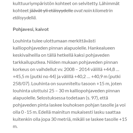
kulttuuriympäristön kohteet on selvitetty. Lähimmät
kohteet
jäävät yli etäisyydelle
ovat noin kilometrin
etäisyydellä.
Pohjavesi, kaivot
Louhinta tulee ulottumaan merkittävästi
kalliopohjaveden pinnan alapuolelle. Hankealueen
keskivaiheilla on tällä hetkellä kaksi pohjaveden
tarkkailuputkea. Niiden mukaan pohjaveden pinnan
korkeus on vaihdellut vv. 2008 – 2014 välillä +44,8 …
+45,5 m (putki no 44) ja välillä +40,2 … +40,9 m (putki
258/07). Louhinta on suunniteltu tasoon +15 m, joten
louhinta ulottuisi 25 – 30 m kalliopohjaveden pinnan
alapuolelle. Selostuksessa todetaan (s. 97), että
pohjaveden pinta laskee louhoksen pohjan tasolle ja voi
olla 0 -15 m. Edellä mainitun mukaisesti lasku saattaa
kuitenkin olla jopa 30 metriä, mikäli se laskee tasolle +15
m.