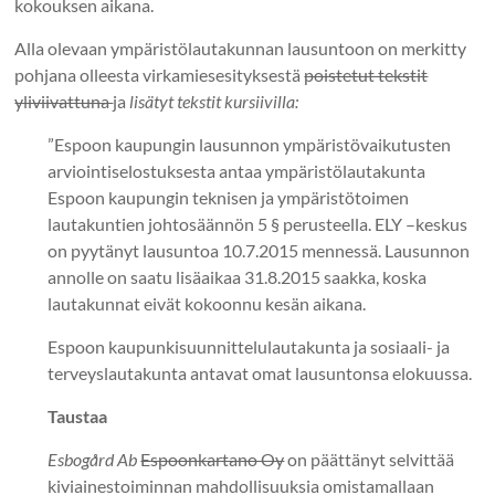
kokouksen aikana.
Alla olevaan ympäristölautakunnan lausuntoon on merkitty
pohjana olleesta virkamiesesityksestä
poistetut tekstit
yliviivattuna
ja
lisätyt tekstit kursiivilla:
”Espoon kaupungin lausunnon ympäristövaikutusten
arviointiselostuksesta antaa ympäristölautakunta
Espoon kaupungin teknisen ja ympäristötoimen
lautakuntien johtosäännön 5 § perusteella. ELY –keskus
on pyytänyt lausuntoa 10.7.2015 mennessä. Lausunnon
annolle on saatu lisäaikaa 31.8.2015 saakka, koska
lautakunnat eivät kokoonnu kesän aikana.
Espoon kaupunkisuunnittelulautakunta ja sosiaali- ja
terveyslautakunta antavat omat lausuntonsa elokuussa.
Taustaa
Esbogård Ab
Espoonkartano Oy
on päättänyt selvittää
kiviainestoiminnan mahdollisuuksia omistamallaan