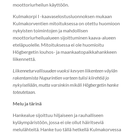
moottoriurheilun käyttöön.
Kulmakorpi I -kaavaselostusluonnoksen mukaan
Kulmakorventien mitoituksessa on otettu huomioon
nykyisten toimintojen ja mahdollisen
moottoriurheilualueen sijoittuminen kaava-alueen
eteläpuolelle. Mitoituksessa ei ole huomioitu
Högbergetin louhos- ja maankaatopaikkahankkeen
liikennettä.
Liikenneturvallisuuden vuoksi kevyen liikenteen väylän
rakentamista Nupurintien varteen tulisi kiirehtiä jo
nykyisellään, mutta varsinkin mikäli Högbergetin hanke
toteutetaan.
Melu ja tärinä
Hankealue sijoittuu hiljaiseen ja rauhalliseen
kyläympäristöön, jossa ei ole ollut häiritseviä
melulähteitä. Hanke tuo tällä hetkellä Kulmakorvessa