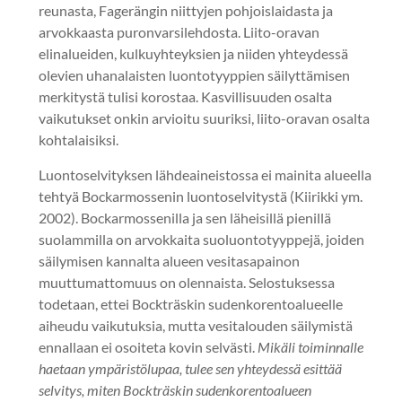
reunasta, Fagerängin niittyjen pohjoislaidasta ja
arvokkaasta puronvarsilehdosta. Liito-oravan
elinalueiden, kulkuyhteyksien ja niiden yhteydessä
olevien uhanalaisten luontotyyppien säilyttämisen
merkitystä tulisi korostaa. Kasvillisuuden osalta
vaikutukset onkin arvioitu suuriksi, liito-oravan osalta
kohtalaisiksi.
Luontoselvityksen lähdeaineistossa ei mainita alueella
tehtyä Bockarmossenin luontoselvitystä (Kiirikki ym.
2002). Bockarmossenilla ja sen läheisillä pienillä
suolammilla on arvokkaita suoluontotyyppejä, joiden
säilymisen kannalta alueen vesitasapainon
muuttumattomuus on olennaista. Selostuksessa
todetaan, ettei Bockträskin sudenkorentoalueelle
aiheudu vaikutuksia, mutta vesitalouden säilymistä
ennallaan ei osoiteta kovin selvästi.
Mikäli toiminnalle
haetaan ympäristölupaa, tulee sen yhteydessä esittää
selvitys, miten Bockträskin sudenkorentoalueen