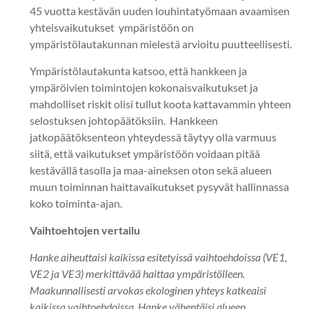
45 vuotta kestävän uuden louhintatyömaan avaamisen
yhteisvaikutukset ympäristöön on
ympäristölautakunnan mielestä arvioitu puutteellisesti.
Ympäristölautakunta katsoo, että hankkeen ja
ympäröivien toimintojen kokonaisvaikutukset ja
mahdolliset riskit olisi tullut koota kattavammin yhteen
selostuksen johtopäätöksiin. Hankkeen
jatkopäätöksenteon yhteydessä täytyy olla varmuus
siitä, että vaikutukset ympäristöön voidaan pitää
kestävällä tasolla ja maa-aineksen oton sekä alueen
muun toiminnan haittavaikutukset pysyvät hallinnassa
koko toiminta-ajan.
Vaihtoehtojen vertailu
Hanke aiheuttaisi kaikissa esitetyissä vaihtoehdoissa (VE1,
VE2 ja VE3) merkittävää haittaa ympäristölleen.
Maakunnallisesti arvokas ekologinen yhteys katkeaisi
kaikissa vaihtoehdoissa. Hanke vähentäisi alueen