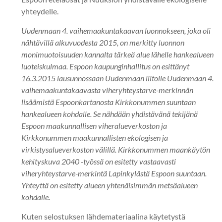
yhteydelle.
Uudenmaan 4. vaihemaakuntakaavan luonnokseen, joka oli
nähtävillä alkuvuodesta 2015, on merkitty luonnon
monimuotoisuuden kannalta tärkeä alue lähelle hankealueen
luoteiskulmaa. Espoon kaupunginhallitus on esittänyt
16.3.2015 lausunnossaan Uudenmaan liitolle Uudenmaan 4.
vaihemaakuntakaavasta viheryhteystarve-merkinnän
lisäämistä Espoonkartanosta Kirkkonummen suuntaan
hankealueen kohdalle. Se nähdään yhdistävänä tekijänä
Espoon maakunnallisen viheralueverkoston ja
Kirkkonummen maakunnallisten ekologisen ja
virkistysalueverkoston välillä. Kirkkonummen maankäytön
kehityskuva 2040 -työssä on esitetty vastaavasti
viheryhteystarve-merkintä Lapinkylästä Espoon suuntaan.
Yhteyttä on esitetty alueen yhtenäisimmän metsäalueen
kohdalle.
Kuten selostuksen lähdemateriaalina käytetystä