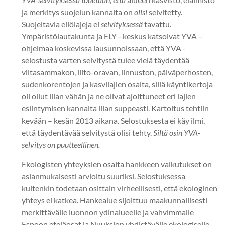
ja merkitys suojelun kannalta
on
olisi
selvitetty.
Suojeltavia eliölajeja ei
selvityksessä
tavattu.
Ympäristölautakunta ja ELY –keskus katsoivat YVA –
ohjelmaa koskevissa lausunnoissaan, että YVA -
selostusta varten selvitystä tulee vielä täydentää
viitasammakon, liito-oravan, linnuston, päiväperhosten,
sudenkorentojen ja kasvilajien osalta, sillä käyntikertoja
oli ollut liian vähän ja ne olivat ajoittuneet eri lajien
esiintymisen kannalta liian suppeasti. Kartoitus tehtiin
kevään – kesän 2013 aikana. Selostuksesta ei käy ilmi,
että täydentävää selvitystä olisi tehty.
Siltä osin YVA-
selvitys on puutteellinen.
Ekologisten yhteyksien osalta hankkeen vaikutukset on
asianmukaisesti arvioitu suuriksi. Selostuksessa
kuitenkin todetaan osittain virheellisesti, että ekologinen
yhteys ei katkea. Hankealue sijoittuu maakunnallisesti
merkittävälle luonnon ydinalueelle ja vahvimmalle
Espoon eteläosat ja Nuuksion yhdistävälle ekologiselle