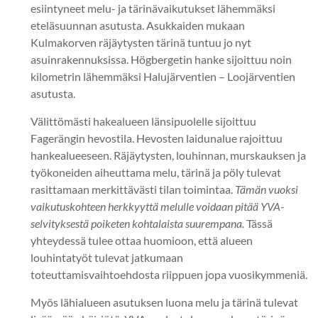
esiintyneet melu- ja tärinävaikutukset lähemmäksi
eteläsuunnan asutusta. Asukkaiden mukaan
Kulmakorven räjäytysten tärinä tuntuu jo nyt
asuinrakennuksissa. Högbergetin hanke sijoittuu noin
kilometrin lähemmäksi Halujärventien – Loojärventien
asutusta.
Välittömästi hakealueen länsipuolelle sijoittuu
Fagerängin hevostila. Hevosten laidunalue rajoittuu
hankealueeseen. Räjäytysten, louhinnan, murskauksen ja
työkoneiden aiheuttama melu, tärinä ja pöly tulevat
rasittamaan merkittävästi tilan toimintaa.
Tämän vuoksi
vaikutuskohteen herkkyyttä melulle voidaan pitää YVA-
selvityksestä poiketen kohtalaista suurempana.
Tässä
yhteydessä tulee ottaa huomioon, että alueen
louhintatyöt tulevat jatkumaan
toteuttamisvaihtoehdosta riippuen jopa vuosikymmeniä.
Myös lähialueen asutuksen luona melu ja tärinä tulevat