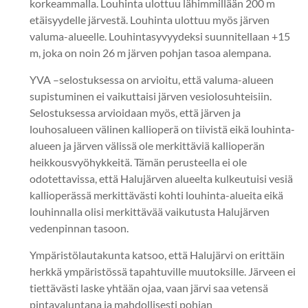
korkeammalla. Louhinta ulottuu lähimmillään 200 m
etäisyydelle järvestä. Louhinta ulottuu myös järven
valuma-alueelle. Louhintasyvyydeksi suunnitellaan +15
m, joka on noin 26 m järven pohjan tasoa alempana.
YVA –selostuksessa on arvioitu, että valuma-alueen
supistuminen ei vaikuttaisi järven vesiolosuhteisiin.
Selostuksessa arvioidaan myös, että järven ja
louhosalueen välinen kallioperä on tiivistä eikä louhinta-
alueen ja järven välissä ole merkittäviä kallioperän
heikkousvyöhykkeitä. Tämän perusteella ei ole
odotettavissa, että Halujärven alueelta kulkeutuisi vesiä
kallioperässä merkittävästi kohti louhinta-alueita eikä
louhinnalla olisi merkittävää vaikutusta Halujärven
vedenpinnan tasoon.
Ympäristölautakunta katsoo, että Halujärvi on erittäin
herkkä ympäristössä tapahtuville muutoksille. Järveen ei
tiettävästi laske yhtään ojaa, vaan järvi saa vetensä
pintavaluntana ja mahdollisesti pohjan