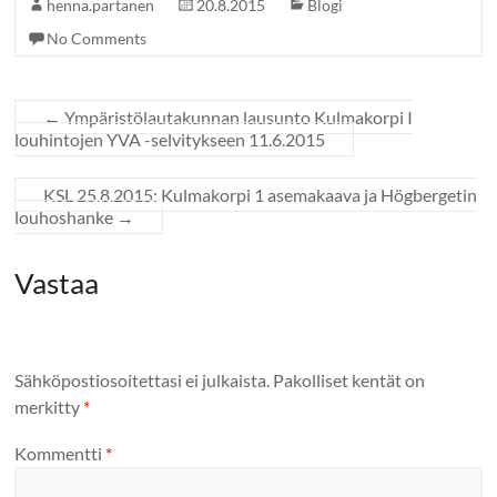
henna.partanen
20.8.2015
Blogi
No Comments
←
Ympäristölautakunnan lausunto Kulmakorpi I
louhintojen YVA -selvitykseen 11.6.2015
KSL 25.8.2015: Kulmakorpi 1 asemakaava ja Högbergetin
louhoshanke
→
Vastaa
Sähköpostiosoitettasi ei julkaista.
Pakolliset kentät on
merkitty
*
Kommentti
*