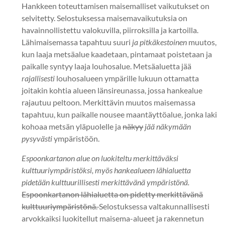
Hankkeen toteuttamisen maisemalliset vaikutukset on
selvitetty. Selostuksessa maisemavaikutuksia on
havainnollistettu valokuvilla, piirroksilla ja kartoilla.
Lähimaisemassa tapahtuu suuri
ja pitkäkestoinen
muutos,
kun laaja metsäalue kaadetaan, pintamaat poistetaan ja
paikalle syntyy laaja louhosalue. Metsäaluetta jää
rajallisesti
louhosalueen ympärille lukuun ottamatta
joitakin kohtia alueen länsireunassa, jossa hankealue
rajautuu peltoon. Merkittävin muutos maisemassa
tapahtuu, kun paikalle nousee maantäyttöalue, jonka laki
kohoaa metsän yläpuolelle ja
näkyy
jää näkymään
pysyvästi
ympäristöön.
Espoonkartanon alue on luokiteltu merkittäväksi
kulttuuriympäristöksi, myös hankealueen lähialuetta
pidetään kulttuurillisesti merkittävänä ympäristönä.
Espoonkartanon lähialuetta on pidetty merkittävänä
kulttuuriympäristönä.
Selostuksessa valtakunnallisesti
arvokkaiksi luokitellut maisema-alueet ja rakennetun