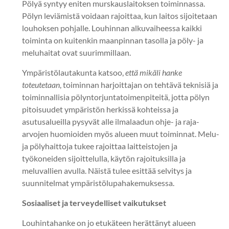
Pölyä syntyy eniten murskauslaitoksen toiminnassa.
Pölyn leviämistä voidaan rajoittaa, kun laitos sijoitetaan
louhoksen pohjalle. Louhinnan alkuvaiheessa kaikki
toiminta on kuitenkin maanpinnan tasolla ja pöly- ja
meluhaitat ovat suurimmillaan.
Ympäristölautakunta katsoo,
että mikäli hanke
toteutetaan
, toiminnan harjoittajan on tehtävä teknisiä ja
toiminnallisia pölyntorjuntatoimenpiteitä, jotta pölyn
pitoisuudet ympäristön herkissä kohteissa ja
asutusalueilla pysyvät alle ilmalaadun ohje- ja raja-
arvojen huomioiden myös alueen muut toiminnat. Melu-
ja pölyhaittoja tukee rajoittaa laitteistojen ja
työkoneiden sijoittelulla, käytön rajoituksilla ja
meluvallien avulla. Näistä tulee esittää selvitys ja
suunnitelmat ympäristölupahakemuksessa.
Sosiaaliset ja terveydelliset vaikutukset
Louhintahanke on jo etukäteen herättänyt alueen