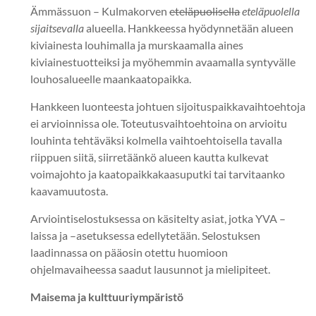
Ämmässuon – Kulmakorven
eteläpuolisella
eteläpuolella
sijaitsevalla
alueella. Hankkeessa hyödynnetään alueen
kiviainesta louhimalla ja murskaamalla aines
kiviainestuotteiksi ja myöhemmin avaamalla syntyvälle
louhosalueelle maankaatopaikka.
Hankkeen luonteesta johtuen sijoituspaikkavaihtoehtoja
ei arvioinnissa ole. Toteutusvaihtoehtoina on arvioitu
louhinta tehtäväksi kolmella vaihtoehtoisella tavalla
riippuen siitä, siirretäänkö alueen kautta kulkevat
voimajohto ja kaatopaikkakaasuputki tai tarvitaanko
kaavamuutosta.
Arviointiselostuksessa on käsitelty asiat, jotka YVA –
laissa ja –asetuksessa edellytetään. Selostuksen
laadinnassa on pääosin otettu huomioon
ohjelmavaiheessa saadut lausunnot ja mielipiteet.
Maisema ja kulttuuriympäristö