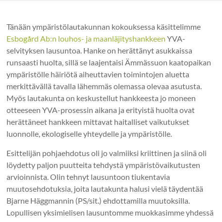
Tänään ympäristölautakunnan kokouksessa käsittelimme
Esbogård Ab:n louhos- ja maanläjityshankkeen
YVA-
selvityksen lausuntoa. Hanke on herättänyt asukkaissa
runsaasti huolta, sillä se laajentaisi Ämmässuon kaatopaikan
ympäristölle häiriötä aiheuttavien toimintojen aluetta
merkittävällä tavalla lähemmäs olemassa olevaa asutusta.
Myös lautakunta on keskustellut hankkeesta jo moneen
otteeseen YVA-prosessin aikana ja erityistä huolta ovat
herättäneet hankkeen mittavat haitalliset vaikutukset
luonnolle, ekologiselle yhteydelle ja ympäristölle.
Esittelijän pohjaehdotus oli jo valmiiksi kriittinen ja siinä oli
löydetty paljon puutteita tehdystä ympäristövaikutusten
arvioinnista. Olin tehnyt lausuntoon tiukentavia
muutosehdotuksia, joita lautakunta halusi vielä täydentää
Bjarne Häggmannin (PS/sit.) ehdottamilla muutoksilla.
Lopullisen yksimielisen lausuntomme muokkasimme yhdessä