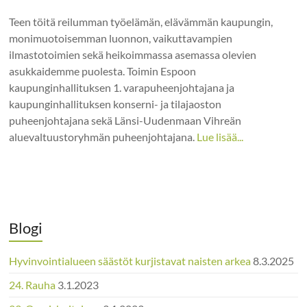
Teen töitä reilumman työelämän, elävämmän kaupungin,
monimuotoisemman luonnon, vaikuttavampien
ilmastotoimien sekä heikoimmassa asemassa olevien
asukkaidemme puolesta. Toimin Espoon
kaupunginhallituksen 1. varapuheenjohtajana ja
kaupunginhallituksen konserni- ja tilajaoston
puheenjohtajana sekä Länsi-Uudenmaan Vihreän
aluevaltuustoryhmän puheenjohtajana.
Lue lisää...
Blogi
Hyvinvointialueen säästöt kurjistavat naisten arkea
8.3.2025
24. Rauha
3.1.2023