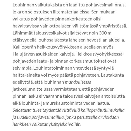
Louhinnan vaikutuksista on laadittu pohjavesimallinnus,
joka on selostuksen liitemateriaaleissa. Sen mukaan
vaikutus pohjaveden pinnankorkeuteen olisi
havaittavissa vain ottoalueen välittömässä ympäristössä.
Lähimmät talousvesikaivot sijaitsevat noin 300 m
etäisyydellä louhosalueesta läheisen hevostilan alueella.
Kallioperän heikkousvyöhykkeen alueella on myös
Halujärven asukkaiden kaivoja. Heikkousvyöhykkeessä
pohjaveden laatu- ja pinnankorkeusmuutokset ovat
selvimpiä. Louhintatoiminnan yhteydessä syntyviä
haitta-aineita voi myös päästä pohjaveteen. Lautakunta
edellyttää, että louhinnan
mahdollisessa
jatkosuunnittelussa varmistetaan, että pohjaveden
pinnan lasku ei vaaranna talousvesikaivojen antoisuutta
eikä louhinta- ja murskaustoiminta veden laatua.
Selostusta tulee täydentää riittävillä kallioperätutkimuksilla
ja uudella pohjavesimallilla, jonka perusteella arvioidaan
hankkeen vaikutus yksityiskaivoihin.