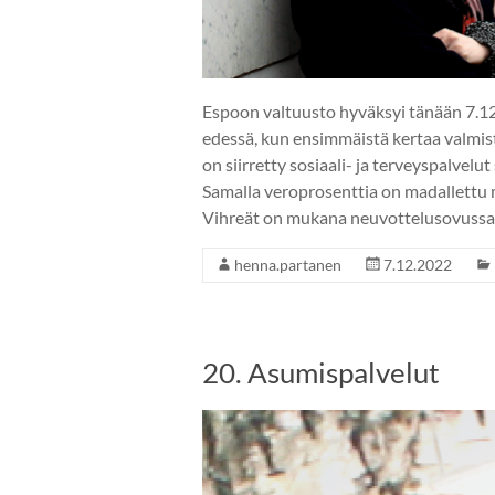
Espoon valtuusto hyväksyi tänään 7.1
edessä, kun ensimmäistä kertaa valmis
on siirretty sosiaali- ja terveyspalvel
Samalla veroprosenttia on madallettu 
Vihreät on mukana neuvottelusovussa
henna.partanen
7.12.2022
20. Asumispalvelut