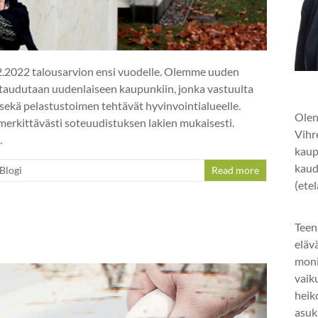
2.2022 talousarvion ensi vuodelle. Olemme uuden
taudutaan uudenlaiseen kaupunkiin, jonka vastuulta
ut sekä pelastustoimen tehtävät hyvinvointialueelle.
Olen
merkittävästi soteuudistuksen lakien mukaisesti.
Vihr
.
kaup
kaud
Blogi
Read more
(ete
Teen
eläv
mon
vaik
heik
asuk