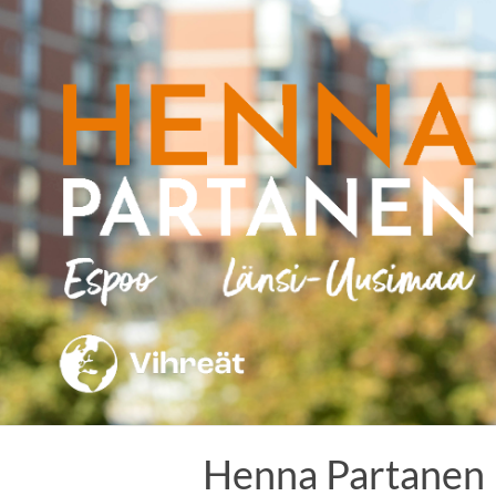
Skip
to
content
Henna Partanen