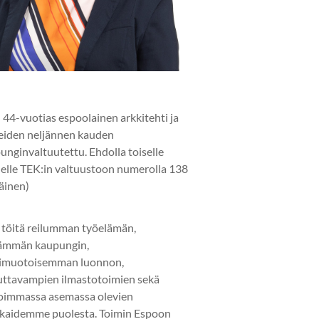
 44-vuotias espoolainen arkkitehti ja
eiden neljännen kauden
unginvaltuutettu. Ehdolla toiselle
elle TEK:in valtuustoon numerolla 138
läinen)
 töitä reilumman työelämän,
ämmän kaupungin,
imuotoisemman luonnon,
uttavampien ilmastotoimien sekä
oimmassa asemassa olevien
kaidemme puolesta. Toimin Espoon