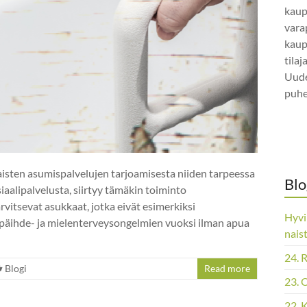
kaup
vara
kaup
tila
Uude
puhe
aisten asumispalvelujen tarjoamisesta niiden tarpeessa
Blo
siaalipalvelusta, siirtyy tämäkin toiminto
rvitsevat asukkaat, jotka eivät esimerkiksi
Hyvi
 päihde- ja mielenterveysongelmien vuoksi ilman apua
nais
24. 
Blogi
Read more
23. 
22. 