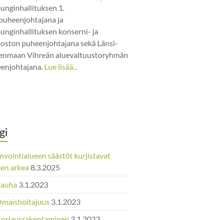
unginhallituksen 1.
puheenjohtajana ja
unginhallituksen konserni- ja
jaoston puheenjohtajana sekä Länsi-
nmaan Vihreän aluevaltuustoryhmän
enjohtajana.
Lue lisää...
gi
nvointialueen säästöt kurjistavat
ten arkea
8.3.2025
Rauha
3.1.2023
Omaishoitajuus
3.1.2023
Korjausrakentaminen
3.1.2023