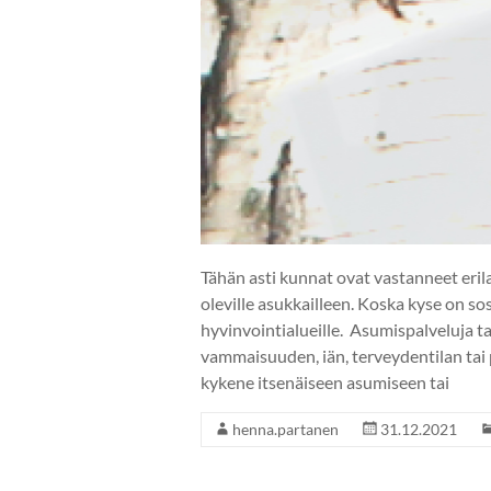
Tähän asti kunnat ovat vastanneet eril
oleville asukkailleen. Koska kyse on so
hyvinvointialueille. Asumispalveluja ta
vammaisuuden, iän, terveydentilan tai
kykene itsenäiseen asumiseen tai
henna.partanen
31.12.2021