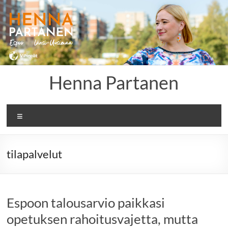
Skip
to
content
Henna Partanen
Menu
tilapalvelut
Espoon talousarvio paikkasi
opetuksen rahoitusvajetta, mutta