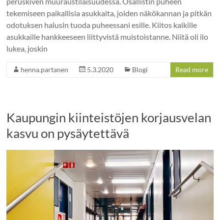
peruskiven muuraustilaisuudessa. Osallistin puheen
tekemiseen paikallisia asukkaita, joiden näkökannan ja pitkän
odotuksen halusin tuoda puheessani esille. Kiitos kaikille
asukkaille hankkeeseen liittyvistä muistoistanne. Niitä oli ilo
lukea, joskin
henna.partanen
5.3.2020
Blogi
Read more
Kaupungin kiinteistöjen korjausvelan
kasvu on pysäytettävä