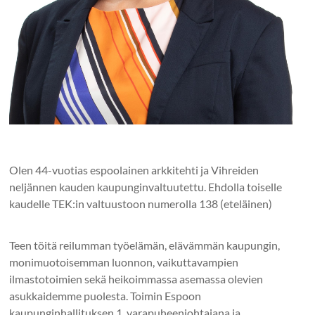
Olen 44-vuotias espoolainen arkkitehti ja Vihreiden
neljännen kauden kaupunginvaltuutettu. Ehdolla toiselle
kaudelle TEK:in valtuustoon numerolla 138 (eteläinen)
Teen töitä reilumman työelämän, elävämmän kaupungin,
monimuotoisemman luonnon, vaikuttavampien
ilmastotoimien sekä heikoimmassa asemassa olevien
asukkaidemme puolesta. Toimin Espoon
kaupunginhallituksen 1. varapuheenjohtajana ja