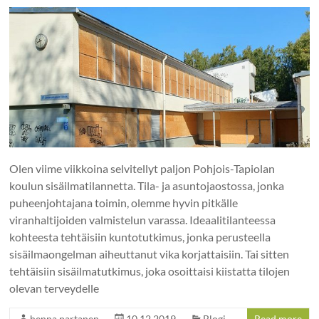
Olen viime viikkoina selvitellyt paljon Pohjois-Tapiolan
koulun sisäilmatilannetta. Tila- ja asuntojaostossa, jonka
puheenjohtajana toimin, olemme hyvin pitkälle
viranhaltijoiden valmistelun varassa. Ideaalitilanteessa
kohteesta tehtäisiin kuntotutkimus, jonka perusteella
sisäilmaongelman aiheuttanut vika korjattaisiin. Tai sitten
tehtäisiin sisäilmatutkimus, joka osoittaisi kiistatta tilojen
olevan terveydelle
henna.partanen
10.12.2019
Blogi
Read more