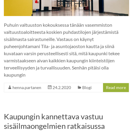
Puhuin valtuuston kokouksessa tänään vasemmiston
valtuustoaloitteesta koskien puhdastilojen järjestämistä
sisäilmasta sairastuneille. Vastaus on käynyt
puheenjohtamani Tila- ja asuntojaoston kautta ja siinä
kuvataan varsin perusteellisesti sitä, mitä kaupunki tekee
varmistaakseen aivan kaikkien kaupungin kiinteistöjen
terveellisyyden ja turvallisuuden. Senhän pitäisi olla
kaupungin
henna.partanen
24.2.2020
Blogi
Read more
Kaupungin kannettava vastuu
sisäilmaongelmien ratkaisussa