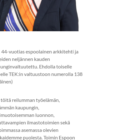
 44-vuotias espoolainen arkkitehti ja
eiden neljännen kauden
unginvaltuutettu. Ehdolla toiselle
elle TEK:in valtuustoon numerolla 138
läinen)
 töitä reilumman työelämän,
ämmän kaupungin,
imuotoisemman luonnon,
uttavampien ilmastotoimien sekä
oimmassa asemassa olevien
kaidemme puolesta. Toimin Espoon