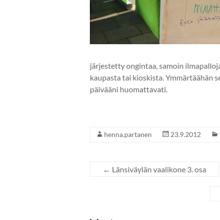
järjestetty ongintaa, samoin ilmapallo
kaupasta tai kioskista. Ymmärtäähän se
päivääni huomattavati.
henna.partanen
23.9.2012
←
Länsiväylän vaalikone 3. osa