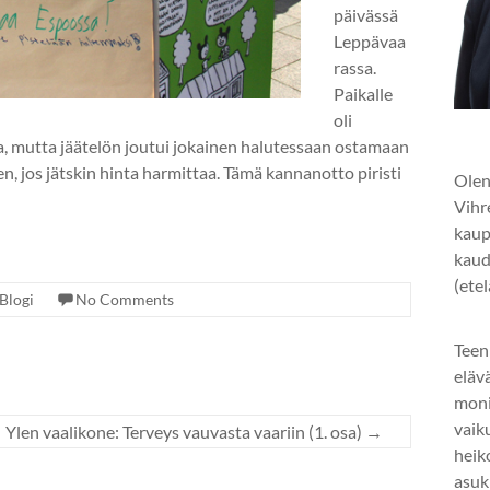
päivässä
Leppävaa
rassa.
Paikalle
oli
ja, mutta jäätelön joutui jokainen halutessaan ostamaan
n, jos jätskin hinta harmittaa. Tämä kannanotto piristi
Olen
Vihr
kaup
kaud
(ete
Blogi
No Comments
Teen
eläv
mon
vaik
Ylen vaalikone: Terveys vauvasta vaariin (1. osa)
→
heik
asuk