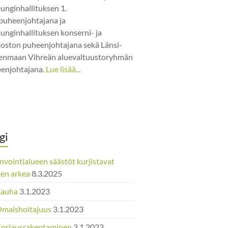
unginhallituksen 1.
puheenjohtajana ja
unginhallituksen konserni- ja
jaoston puheenjohtajana sekä Länsi-
nmaan Vihreän aluevaltuustoryhmän
enjohtajana.
Lue lisää...
gi
nvointialueen säästöt kurjistavat
ten arkea
8.3.2025
Rauha
3.1.2023
Omaishoitajuus
3.1.2023
Korjausrakentaminen
3.1.2023