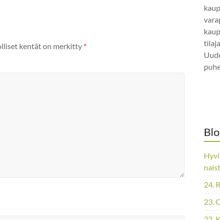
kaup
vara
kaup
tila
lliset kentät on merkitty
*
Uude
puhe
Blo
Hyvi
nais
24. 
23. 
22. 