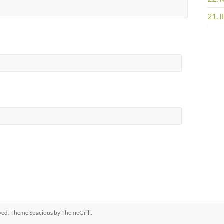
21. 
erved. Theme
Spacious
by ThemeGrill.