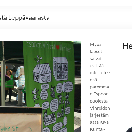
ästä Leppävaarasta
He
Myös
lapset
saivat
esittää
mielipitee
nsä
paremma
n Espoon
puolesta
Vihreiden
järjestäm
ässä Kiva
Kunta -