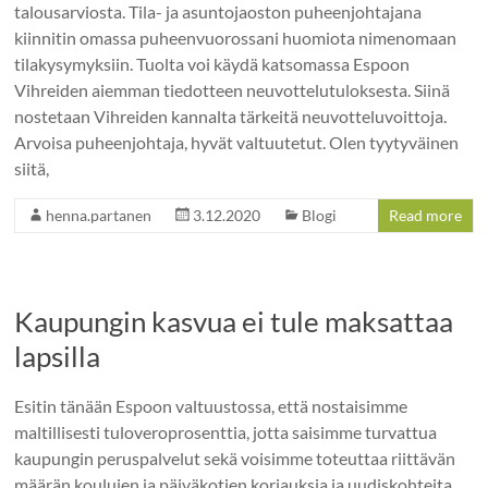
talousarviosta. Tila- ja asuntojaoston puheenjohtajana
kiinnitin omassa puheenvuorossani huomiota nimenomaan
tilakysymyksiin. Tuolta voi käydä katsomassa Espoon
Vihreiden aiemman tiedotteen neuvottelutuloksesta. Siinä
nostetaan Vihreiden kannalta tärkeitä neuvotteluvoittoja.
Arvoisa puheenjohtaja, hyvät valtuutetut. Olen tyytyväinen
siitä,
henna.partanen
3.12.2020
Blogi
Read more
Kaupungin kasvua ei tule maksattaa
lapsilla
Esitin tänään Espoon valtuustossa, että nostaisimme
maltillisesti tuloveroprosenttia, jotta saisimme turvattua
kaupungin peruspalvelut sekä voisimme toteuttaa riittävän
määrän koulujen ja päiväkotien korjauksia ja uudiskohteita.