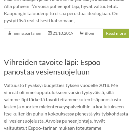
Alla puheeni: ”Arvoisa puheenjohtaja, hyvät valtuutetut.
Kaupungin taloudenpito ei saa perustua ideologiaan. On
pystyttävä realistisesti katsomaan,
henna.partanen
21.10.2019
Blogi
Read more
Vihreiden tavoite läpi: Espoo
panostaa vesiensuojeluun
Valtuusto hyväksyi budjettiesityksen vuodelle 2018. Me
vihreät olimme lopputulokseen varsin tyytyväisiä, sillä
saimme läpi tärkeitä tavoitteitamme kuten lisäpanostusta
lasten ja nuorten mielenterveyspalveluihin ja koulutukseen.
Itse kuitenkin puhuin kokouksessa pienestä yksityiskohdasta
eli vesiensuojelusta. Arvoisa puheenjohtaja, hyvät
valtuutetut Espoo-tarinan mukaan toteutamme