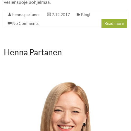
vesiensuojeluohjelmaa.
henna.partanen
7.12.2017
Blogi
No Comments
Read more
Henna Partanen