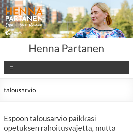
Skip
to
content
Henna Partanen
Menu
talousarvio
Espoon talousarvio paikkasi
opetuksen rahoitusvajetta, mutta