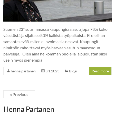
Suomen 23* suurimmassa kaupungissa asuu jopa 78% koko
väestöstä ja sijaitsee 80% kaikista työpaikoista. Ei ole ihan
samantekevää, miten elinvoimaisia ne ovat. Kaupungit
nimittäin rahoittavat myös harvaan asutun maaseudun
palveluja. Olen aina heikomman puolella ja puolustan siksi
usein myös pienempiä
henna.partanen
3.1.2023
Blogi
Read more
« Previous
Henna Partanen