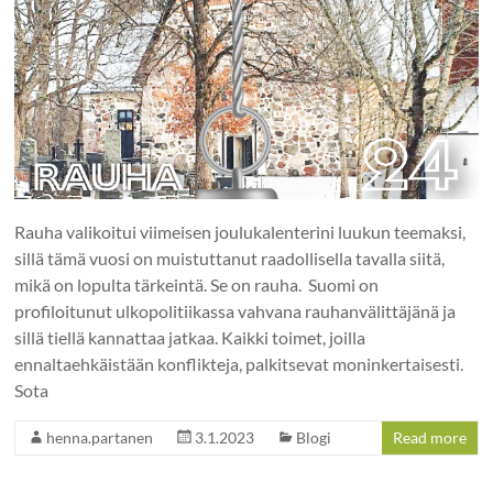
Rauha valikoitui viimeisen joulukalenterini luukun teemaksi,
sillä tämä vuosi on muistuttanut raadollisella tavalla siitä,
mikä on lopulta tärkeintä. Se on rauha. Suomi on
profiloitunut ulkopolitiikassa vahvana rauhanvälittäjänä ja
sillä tiellä kannattaa jatkaa. Kaikki toimet, joilla
ennaltaehkäistään konflikteja, palkitsevat moninkertaisesti.
Sota
henna.partanen
3.1.2023
Blogi
Read more