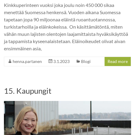
Kinkkuperinteen vuoksi joka joulu noin 450 000 sikaa
menettää Suomessa henkensä. Vuoden aikana Suomessa
tapetaan jopa 90 miljoonaa eläintä ruoantuotannossa,
turkistarhoilla ja eläinkokeissa. On käsittämätöntä, miten
vähän muun lajisten olentojen laajamittaista hyväksikäyttöä
ja tappamista kyseenalaistetaan. Eläinoikeudet olivat aivan
ensimmäinen asia,
henna.partanen
3.1.2023
Blogi
Read more
15. Kaupungit