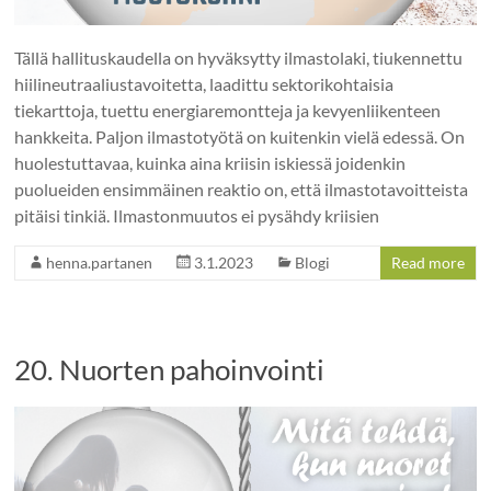
Tällä hallituskaudella on hyväksytty ilmastolaki, tiukennettu
hiilineutraaliustavoitetta, laadittu sektorikohtaisia
tiekarttoja, tuettu energiaremontteja ja kevyenliikenteen
hankkeita. Paljon ilmastotyötä on kuitenkin vielä edessä. On
huolestuttavaa, kuinka aina kriisin iskiessä joidenkin
puolueiden ensimmäinen reaktio on, että ilmastotavoitteista
pitäisi tinkiä. Ilmastonmuutos ei pysähdy kriisien
henna.partanen
3.1.2023
Blogi
Read more
20. Nuorten pahoinvointi