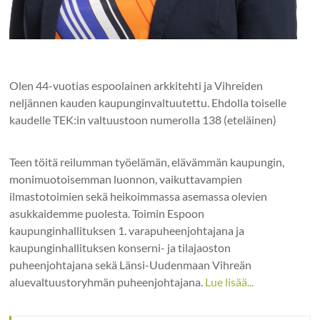
Olen 44-vuotias espoolainen arkkitehti ja Vihreiden
neljännen kauden kaupunginvaltuutettu. Ehdolla toiselle
kaudelle TEK:in valtuustoon numerolla 138 (eteläinen)
Teen töitä reilumman työelämän, elävämmän kaupungin,
monimuotoisemman luonnon, vaikuttavampien
ilmastotoimien sekä heikoimmassa asemassa olevien
asukkaidemme puolesta. Toimin Espoon
kaupunginhallituksen 1. varapuheenjohtajana ja
kaupunginhallituksen konserni- ja tilajaoston
puheenjohtajana sekä Länsi-Uudenmaan Vihreän
aluevaltuustoryhmän puheenjohtajana.
Lue lisää...