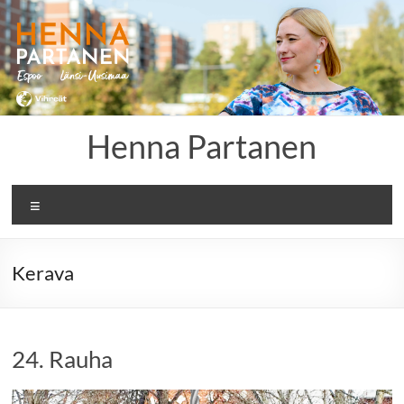
Skip
to
content
Henna Partanen
Menu
Kerava
24. Rauha