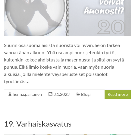
Suurin osa suomalaisista nuorista voi hyvin. Se on tärkeä
sanoa tähän alkuun. Yhä useampi nuori, etenkin tyttö,
kuitenkin kokee ahdistusta ja masennusta, ja siitä on syytä
puhua. Eikä ilmiö koske vain nuoria, vaan myös nuoria
aikuisia, joilla mielenterveysperusteiset poissaolot
työelämästä
henna.partanen
3.1.2023
Blogi
Read more
19. Varhaiskasvatus