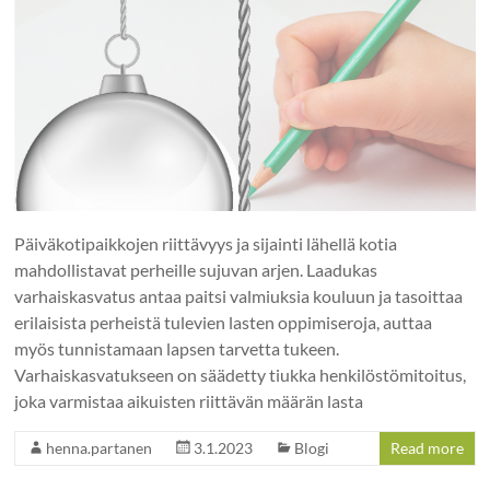
Päiväkotipaikkojen riittävyys ja sijainti lähellä kotia
mahdollistavat perheille sujuvan arjen. Laadukas
varhaiskasvatus antaa paitsi valmiuksia kouluun ja tasoittaa
erilaisista perheistä tulevien lasten oppimiseroja, auttaa
myös tunnistamaan lapsen tarvetta tukeen.
Varhaiskasvatukseen on säädetty tiukka henkilöstömitoitus,
joka varmistaa aikuisten riittävän määrän lasta
henna.partanen
3.1.2023
Blogi
Read more