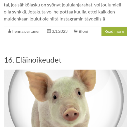
tai, jos sähkölasku on syönyt joululahjarahat, voi joulumieli
olla synkkä. Jotakuta voi helpottaa kuulla, ettei kaikkien
muidenkaan joulut ole niitä Instagramin täydellisiä
henna.partanen
3.1.2023
Blogi
Read more
16. Eläinoikeudet