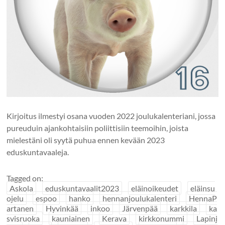
Kirjoitus ilmestyi osana vuoden 2022 joulukalenteriani, jossa
pureuduin ajankohtaisiin poliittisiin teemoihin, joista
mielestäni oli syytä puhua ennen kevään 2023
eduskuntavaaleja.
Tagged on:
Askola
eduskuntavaalit2023
eläinoikeudet
eläinsu
ojelu
espoo
hanko
hennanjoulukalenteri
HennaP
artanen
Hyvinkää
inkoo
Järvenpää
karkkila
ka
svisruoka
kauniainen
Kerava
kirkkonummi
Lapinj