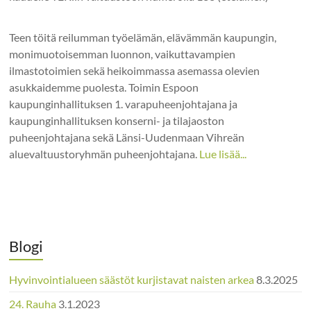
Teen töitä reilumman työelämän, elävämmän kaupungin,
monimuotoisemman luonnon, vaikuttavampien
ilmastotoimien sekä heikoimmassa asemassa olevien
asukkaidemme puolesta. Toimin Espoon
kaupunginhallituksen 1. varapuheenjohtajana ja
kaupunginhallituksen konserni- ja tilajaoston
puheenjohtajana sekä Länsi-Uudenmaan Vihreän
aluevaltuustoryhmän puheenjohtajana.
Lue lisää...
Blogi
Hyvinvointialueen säästöt kurjistavat naisten arkea
8.3.2025
24. Rauha
3.1.2023