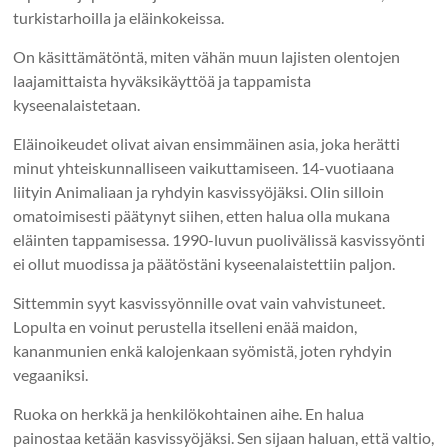
turkistarhoilla ja eläinkokeissa.
On käsittämätöntä, miten vähän muun lajisten olentojen
laajamittaista hyväksikäyttöä ja tappamista
kyseenalaistetaan.
Eläinoikeudet olivat aivan ensimmäinen asia, joka herätti
minut yhteiskunnalliseen vaikuttamiseen. 14-vuotiaana
liityin Animaliaan ja ryhdyin kasvissyöjäksi. Olin silloin
omatoimisesti päätynyt siihen, etten halua olla mukana
eläinten tappamisessa. 1990-luvun puolivälissä kasvissyönti
ei ollut muodissa ja päätöstäni kyseenalaistettiin paljon.
Sittemmin syyt kasvissyönnille ovat vain vahvistuneet.
Lopulta en voinut perustella itselleni enää maidon,
kananmunien enkä kalojenkaan syömistä, joten ryhdyin
vegaaniksi.
Ruoka on herkkä ja henkilökohtainen aihe. En halua
painostaa ketään kasvissyöjäksi. Sen sijaan haluan, että valtio,