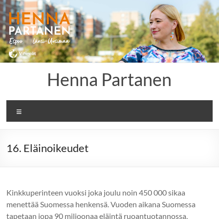
Skip
to
content
Henna Partanen
Menu
16. Eläinoikeudet
Kinkkuperinteen vuoksi joka joulu noin 450 000 sikaa
menettää Suomessa henkensä. Vuoden aikana Suomessa
tapetaan jopa 90 miljoonaa eläintä ruoantuotannossa,