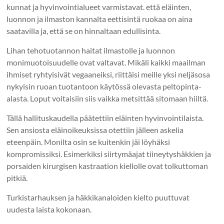
kunnat ja hyvinvointialueet varmistavat. että eläinten,
luonnon ja ilmaston kannalta eettisintä ruokaa on aina
saatavilla ja, että se on hinnaltaan edullisinta.
Lihan tehotuotannon haitat ilmastolle ja luonnon
monimuotoisuudelle ovat valtavat. Mikäli kaikki maailman
ihmiset ryhtyisivät vegaaneiksi, riittäisi meille yksi neljäsosa
nykyisin ruoan tuotantoon käytössä olevasta peltopinta-
alasta. Loput voitaisiin siis vaikka metsittää sitomaan hiiltä.
Tällä hallituskaudella päätettiin eläinten hyvinvointilaista.
Sen ansiosta eläinoikeuksissa otettiin jälleen askelia
eteenpäin. Monilta osin se kuitenkin jäi löyhäksi
kompromissiksi. Esimerkiksi siirtymäajat tiineytyshäkkien ja
porsaiden kirurgisen kastraation kiellolle ovat tolkuttoman
pitkiä.
Turkistarhauksen ja häkkikanaloiden kielto puuttuvat
uudesta laista kokonaan.