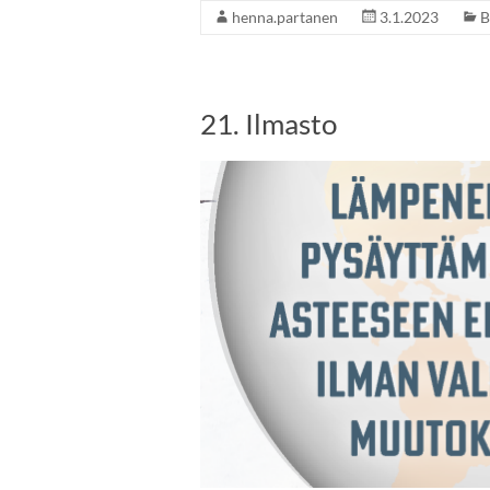
henna.partanen
3.1.2023
B
21. Ilmasto