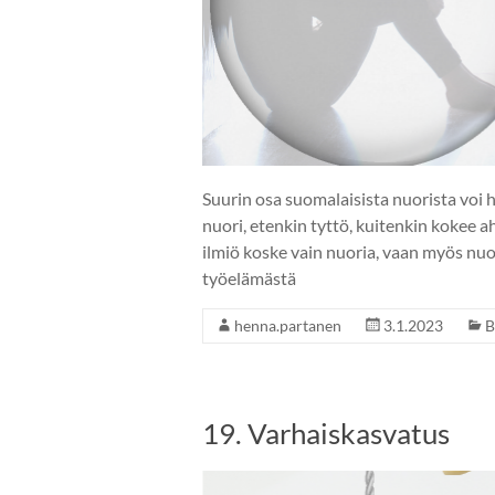
Suurin osa suomalaisista nuorista voi 
nuori, etenkin tyttö, kuitenkin kokee a
ilmiö koske vain nuoria, vaan myös nuor
työelämästä
henna.partanen
3.1.2023
B
19. Varhaiskasvatus