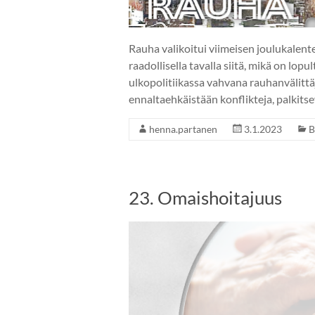
Rauha valikoitui viimeisen joulukalent
raadollisella tavalla siitä, mikä on lop
ulkopolitiikassa vahvana rauhanvälittäjän
ennaltaehkäistään konflikteja, palkits
henna.partanen
3.1.2023
B
23. Omaishoitajuus