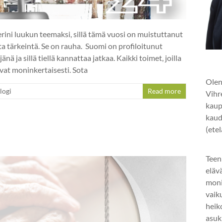
erini luukun teemaksi, sillä tämä vuosi on muistuttanut
ulta tärkeintä. Se on rauha. Suomi on profiloitunut
ä ja sillä tiellä kannattaa jatkaa. Kaikki toimet, joilla
evat moninkertaisesti. Sota
Olen
logi
Read more
Vihr
kaup
kaud
(ete
Teen
eläv
mon
vaik
heik
asuk