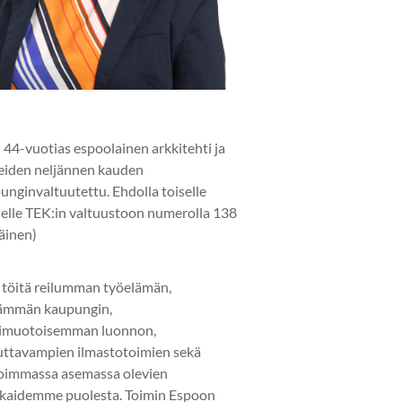
 44-vuotias espoolainen arkkitehti ja
eiden neljännen kauden
unginvaltuutettu. Ehdolla toiselle
elle TEK:in valtuustoon numerolla 138
läinen)
 töitä reilumman työelämän,
ämmän kaupungin,
imuotoisemman luonnon,
uttavampien ilmastotoimien sekä
oimmassa asemassa olevien
kaidemme puolesta. Toimin Espoon