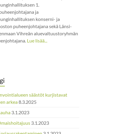
unginhallituksen 1.
puheenjohtajana ja
unginhallituksen konserni- ja
jaoston puheenjohtajana sekä Länsi-
nmaan Vihreän aluevaltuustoryhmän
enjohtajana.
Lue lisää...
gi
nvointialueen säästöt kurjistavat
ten arkea
8.3.2025
Rauha
3.1.2023
Omaishoitajuus
3.1.2023
Korjausrakentaminen
3.1.2023