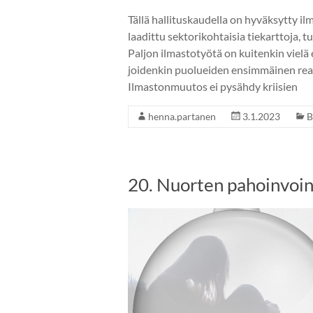
Tällä hallituskaudella on hyväksytty ilm
laadittu sektorikohtaisia tiekarttoja, 
Paljon ilmastotyötä on kuitenkin vielä 
joidenkin puolueiden ensimmäinen reakti
Ilmastonmuutos ei pysähdy kriisien
henna.partanen
3.1.2023
B
20. Nuorten pahoinvoin