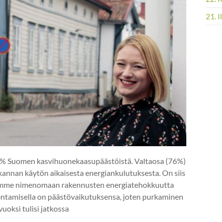
21. 
% Suomen kasvihuonekaasupäästöistä. Valtaosa (76%)
kannan käytön aikaisesta energiankulutuksesta. On siis
tamme nimenomaan rakennusten energiatehokkuutta
entamisella on päästövaikutuksensa, joten purkaminen
oksi tulisi jatkossa