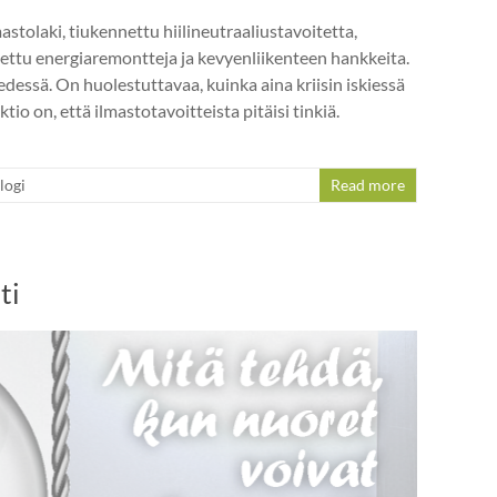
astolaki, tiukennettu hiilineutraaliustavoitetta,
tuettu energiaremontteja ja kevyenliikenteen hankkeita.
edessä. On huolestuttavaa, kuinka aina kriisin iskiessä
o on, että ilmastotavoitteista pitäisi tinkiä.
logi
Read more
ti