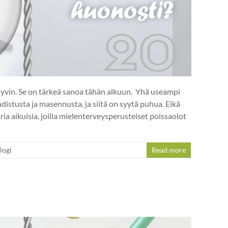
hyvin. Se on tärkeä sanoa tähän alkuun. Yhä useampi
hdistusta ja masennusta, ja siitä on syytä puhua. Eikä
ia aikuisia, joilla mielenterveysperusteiset poissaolot
logi
Read more