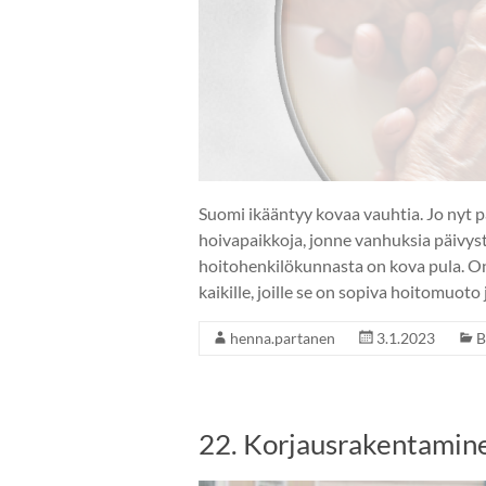
Suomi ikääntyy kovaa vauhtia. Jo nyt p
hoivapaikkoja, jonne vanhuksia päivystyk
hoitohenkilökunnasta on kova pula. On
kaikille, joille se on sopiva hoitomuoto 
henna.partanen
3.1.2023
B
22. Korjausrakentamin