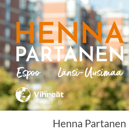
Skip
to
content
Henna Partanen