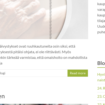
kaup
vara
kaup
tila
Uude
puhe
äivystykset ovat ruuhkautuneita osin siksi, että
sestä pitäisi ohjata, ei ole riittävästi. Myös
kin tärkeää varmistaa, että omaishoito on mahdollista
Blo
ja
logi
Read more
Hyvi
nais
24. 
en
23. 
22. 