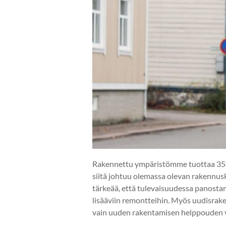
Rakennettu ympäristömme tuottaa 35
siitä johtuu olemassa olevan rakennus
tärkeää, että tulevaisuudessa panos
lisääviin remontteihin. Myös uudisrak
vain uuden rakentamisen helppouden vu