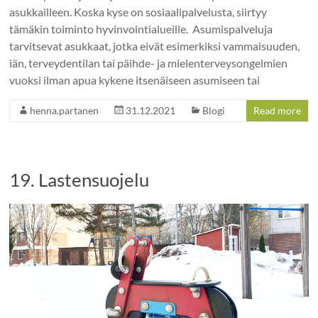
asukkailleen. Koska kyse on sosiaalipalvelusta, siirtyy
tämäkin toiminto hyvinvointialueille. Asumispalveluja
tarvitsevat asukkaat, jotka eivät esimerkiksi vammaisuuden,
iän, terveydentilan tai päihde- ja mielenterveysongelmien
vuoksi ilman apua kykene itsenäiseen asumiseen tai
henna.partanen
31.12.2021
Blogi
Read more
19. Lastensuojelu