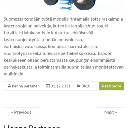
Suomessa tehdään työtä monella rintamalla, jotta raskaimpia
lastensuojelun palveluja, kuten lasten sijaishuoltoa, ei
tarvittaisi lainkaan. Niin kutsuttua ehkäisevää
lastensuojelutyötä tehdään neuvoloissa,
varhaiskasvatuksessa, kouluissa, harrastuksissa,
nuorisotyössä sekä tulevissa perhekeskuksissa. Espoon
keskukseen ollaan perustamassa kaupungin ensimmäistä
perhekeskusta ja toimintamallia suunnitellaan monistettavan
muihinkin
henna.partanen
31.12.2021
Blogi
Read more
« Previous
Next »