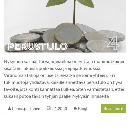
Nykyinen sosiaaliturvajärjestelmä on erittäin monimutkainen
sisältäen lukuisia poikkeuksia ja epäjatkuvuuksia.
Viranomaistahoja on useita, eivätkä ne toimi yhteen. Eri
tukimuotoja yhdistävä, kaikille annettava perustulo on hyvä
tavoite, jota kohti kannattaa kulkea. Siten varmistetaan, ettei
kukaan putoa täysin tyhjän päälle. Nykyisin ihmiseltä
henna.partanen
2.1.2023
Blogi
Read more