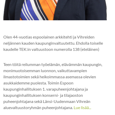
Olen 44-vuotias espoolainen arkkitehti ja Vihreiden
neljännen kauden kaupunginvaltuutettu. Ehdolla toiselle
kaudelle TEK:in valtuustoon numerolla 138 (eteläinen)
Teen töitä reilumman työelämän, elävämmän kaupungin,
monimuotoisemman luonnon, vaikuttavampien
ilmastotoimien sekä heikoimmassa asemassa olevien
asukkaidemme puolesta. Toimin Espoon
kaupunginhallituksen 1. varapuheenjohtajana ja
kaupunginhallituksen konserni- ja tilajaoston
puheenjohtajana sekä Länsi-Uudenmaan Vihreän
aluevaltuustoryhmän puheenjohtajana.
Lue lisää...