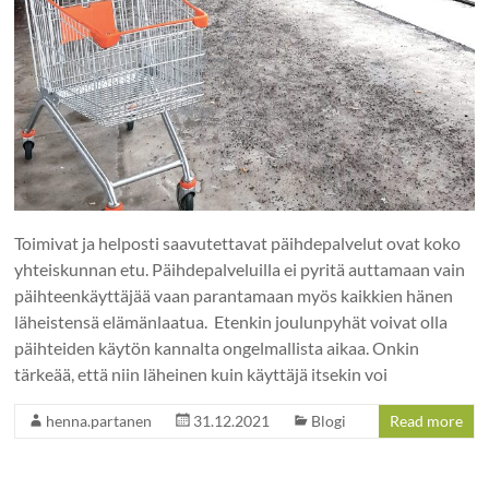
Toimivat ja helposti saavutettavat päihdepalvelut ovat koko
yhteiskunnan etu. Päihdepalveluilla ei pyritä auttamaan vain
päihteenkäyttäjää vaan parantamaan myös kaikkien hänen
läheistensä elämänlaatua. Etenkin joulunpyhät voivat olla
päihteiden käytön kannalta ongelmallista aikaa. Onkin
tärkeää, että niin läheinen kuin käyttäjä itsekin voi
henna.partanen
31.12.2021
Blogi
Read more