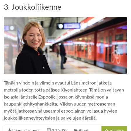
3. Joukkoliikenne
Tänään vihdoin ja viimein avautui Länsimetron jatke ja
metrolla toden totta pääsee Kivenlahteen. Tämä on valtavan
iso asia läntiselle Espoolle, jossa on käynnissä monia
kaupunkikehityshankkeita. Viiden uuden metroaseman
myötä jatkossa yhä useampi espoolainen voi asua hyvien
joukkoliikenneyhteyksien ja palvelujen äärellä.
henna.partanen
2.1.2023
Blogi
Read more