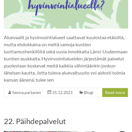
Aluevaalit ja hyvinvointialueet saattavat kuulostaa etäisiltä,
mutta ehdokkaina on meitä samoja kuntien
luottamushenkilöitä sekä uusia innokkaita Länsi-Uudenmaan
kuntien asukkaita. Hyvinvointialueiden järjestämät palvelut
puolestaan koskevat meitä kaikkia vähintäänkin jonkun
läheisen kautta. Jotta tuleva aluevaltuusto voi aidosti toimia
kansan äänenä, tulee sen
henna.partanen
31.12.2021
Blogi
Read more
22. Päihdepalvelut