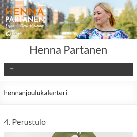
Skip
to
content
Henna Partanen
Menu
hennanjoulukalenteri
4. Perustulo