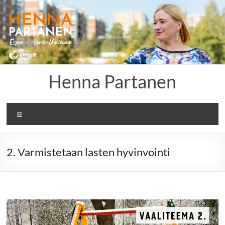
Skip
to
content
Henna Partanen
Menu
2. Varmistetaan lasten hyvinvointi