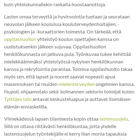
kuin yhteiskunnallekin raskaita huostaanottoja.
Lasten omaa terveyttä ja hyvinvointia tuetaan ja seurataan
neuvolan jälkeen kouluissa kouluterveydenhoitajien, -
psykologien ja -kuraattorien toimesta. On tärkeää, että
oppilashuollon
yhteistyö koulun opettajien kanssa on
uudistuksenkin jälkeen sujuvaa. Oppilashuollon
henkilökunnasta on jatkuva pula. Työnkuvaa tukee kehittää
mielekkäämmäksi yhteistyössä nykyisen henkilökunnan
kanssa ja rekrytointia parantaa. Toimiva oppilashuolto takaa
myös sen, että lapset ja nuoret saavat nopeasti apua
masennuksen tai muiden
mielenterveyden
ongelmien kanssa.
Nupoli, ohjaamotalo sekä kolmannen sektorin toimijat kuten
Tyttöjen talo
antavat keskusteluapua ja auttavat itsenäisen
elämän ensiaskelilla.
Viimekädessä lapsen tilanteesta kopin ottaa
lastensuojelu
.
Sillä on oltava riittävästi henkilökuntaa, jotta yhdelle
lastensuojelun työntekijälle ei kerry liian monia tapauksia