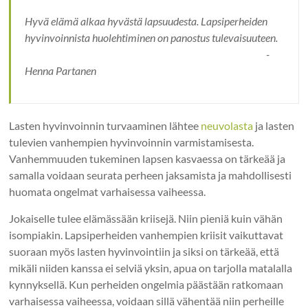
Hyvä elämä alkaa hyvästä lapsuudesta. Lapsiperheiden
hyvinvoinnista huolehtiminen on panostus tulevaisuuteen.
-
Henna Partanen
Lasten hyvinvoinnin turvaaminen lähtee
neuvolasta
ja lasten
tulevien vanhempien hyvinvoinnin varmistamisesta.
Vanhemmuuden tukeminen lapsen kasvaessa on tärkeää ja
samalla voidaan seurata perheen jaksamista ja mahdollisesti
huomata ongelmat varhaisessa vaiheessa.
Jokaiselle tulee elämässään kriisejä. Niin pieniä kuin vähän
isompiakin. Lapsiperheiden vanhempien kriisit vaikuttavat
suoraan myös lasten hyvinvointiin ja siksi on tärkeää, että
mikäli niiden kanssa ei selviä yksin, apua on tarjolla matalalla
kynnyksellä. Kun perheiden ongelmia päästään ratkomaan
varhaisessa vaiheessa, voidaan sillä vähentää niin perheille