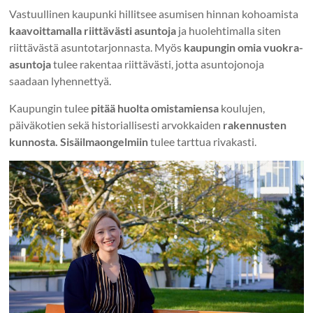
Vastuullinen kaupunki hillitsee asumisen hinnan kohoamista
kaavoittamalla riittävästi asuntoja
ja huolehtimalla siten
riittävästä asuntotarjonnasta. Myös
kaupungin omia vuokra-
asuntoja
tulee rakentaa riittävästi, jotta asuntojonoja
saadaan lyhennettyä.
Kaupungin tulee
pitää huolta omistamiensa
koulujen,
päiväkotien sekä historiallisesti arvokkaiden
rakennusten
kunnosta. Sisäilmaongelmiin
tulee tarttua rivakasti.