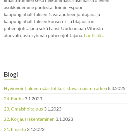
ilmastotoimien sekä heikoimmassa asemassa olevien
asukkaidemme puolesta. Toimin Espoon
kaupunginhallituksen 1. varapuheenjohtajana ja
kaupunginhallituksen konserni- ja tilajaoston
puheenjohtajana sekä Länsi-Uudenmaan Vihreän
aluevaltuustoryhmän puheenjohtajana.
Lue lisää...
Blogi
Hyvinvointialueen säästöt kurjistavat naisten arkea
8.3.2025
24. Rauha
3.1.2023
23. Omaishoitajuus
3.1.2023
22. Korjausrakentaminen
3.1.2023
21. Ilmasto
3.1.2023