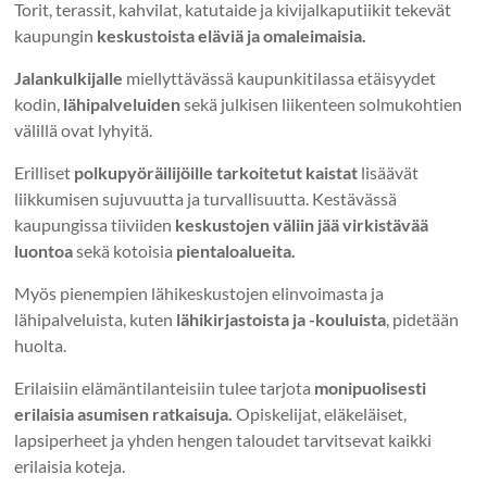
Torit, terassit, kahvilat, katutaide ja kivijalkaputiikit tekevät
kaupungin
keskustoista eläviä ja omaleimaisia.
Jalankulkijalle
miellyttävässä kaupunkitilassa etäisyydet
kodin,
lähipalveluiden
sekä julkisen liikenteen solmukohtien
välillä ovat lyhyitä.
Erilliset
polkupyöräilijöille tarkoitetut kaistat
lisäävät
liikkumisen sujuvuutta ja turvallisuutta. Kestävässä
kaupungissa tiiviiden
keskustojen väliin jää virkistävää
luontoa
sekä kotoisia
pientaloalueita.
Myös pienempien lähikeskustojen elinvoimasta ja
lähipalveluista, kuten
lähikirjastoista ja -kouluista
, pidetään
huolta.
Erilaisiin elämäntilanteisiin tulee tarjota
monipuolisesti
erilaisia asumisen ratkaisuja.
Opiskelijat, eläkeläiset,
lapsiperheet ja yhden hengen taloudet tarvitsevat kaikki
erilaisia koteja.