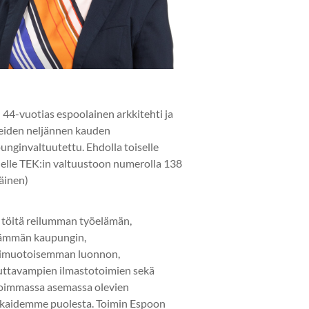
 44-vuotias espoolainen arkkitehti ja
eiden neljännen kauden
unginvaltuutettu. Ehdolla toiselle
elle TEK:in valtuustoon numerolla 138
läinen)
 töitä reilumman työelämän,
ämmän kaupungin,
imuotoisemman luonnon,
uttavampien ilmastotoimien sekä
oimmassa asemassa olevien
kaidemme puolesta. Toimin Espoon