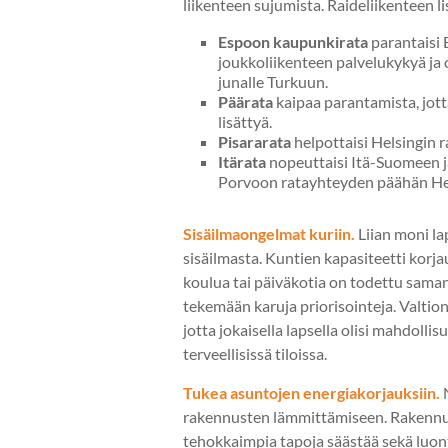
liikenteen sujumista. Raideliikenteen 
Espoon kaupunkirata
parantaisi
joukkoliikenteen palvelukykyä ja 
junalle Turkuun.
Päärata
kaipaa parantamista, jot
lisättyä.
Pisararata
helpottaisi Helsingin 
Itärata
nopeuttaisi Itä-Suomeen ja
Porvoon ratayhteyden päähän Hel
Sisäilmaongelmat kuriin.
Liian moni la
sisäilmasta. Kuntien kapasiteetti korja
koulua tai päiväkotia on todettu saman
tekemään karuja priorisointeja. Valtion
jotta jokaisella lapsella olisi mahdollisu
terveellisissä tiloissa.
Tukea asuntojen energiakorjauksiin.
rakennusten lämmittämiseen. Rakenn
tehokkaimpia tapoja säästää sekä luon