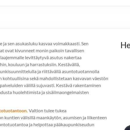
He
 ja sen asukasluku kasvaa voimakkaasti. Sen
at ovat kivunneet monin paikoin tavallisen
 laajemmalle levittäytyvä asutus nakertaa
hin, kouluun ja harrastuksiin. Kestävällä,
nkisuunnittelulla ja riittävällä asuntotuotannolla
 kohtuullisina sekä mahdollistetaan kasvavan väestön
 palveluiden välillä sujuvasti. Kestävä rakentaminen
dusta huolehtimista ja sisäilmaongelmaisten
ntotuotantoon.
Valtion tulee tukea
un kuntien välisillä maankäytön, asumisen ja liikenteen
asuntotuotantoa ja helpottaa pääkaupunkiseudun