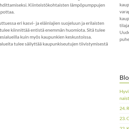
kaup
uhdittamiseksi. Kiinteistökohtaisten lämpöpumppujen
vara
pottaa.
kaup
tuessa eri kasvi- ja eläinlajien suojeluun ja erilaisten
tila
tulee kiinnittää entistä enemmän huomiota. Sitä tulee
Uude
 vesialueilla kuin myös kaupunkien keskustoissa.
puhe
ralueita tulee säilyttää kaupunkiseutujen tiivistymisestä
Blo
Hyvi
nais
24. 
23. 
22. 