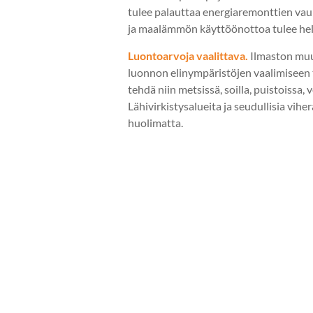
tulee palauttaa energiaremonttien va
ja maalämmön käyttöönottoa tulee hel
Luontoarvoja vaalittava.
Ilmaston muut
luonnon elinympäristöjen vaalimiseen 
tehdä niin metsissä, soilla, puistoissa,
Lähivirkistysalueita ja seudullisia vihe
huolimatta.