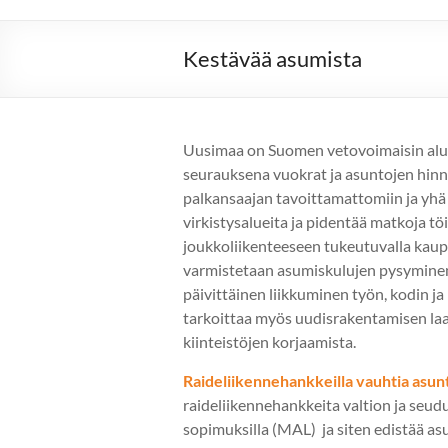
Kestävää asumista
Uusimaa on Suomen vetovoimaisin alue
seurauksena vuokrat ja asuntojen hinn
palkansaajan tavoittamattomiin ja yhä
virkistysalueita ja pidentää matkoja töi
joukkoliikenteeseen tukeutuvalla kaupu
varmistetaan asumiskulujen pysyminen
päivittäinen liikkuminen työn, kodin ja
tarkoittaa myös uudisrakentamisen laa
kiinteistöjen korjaamista.
Raideliikennehankkeilla vauhtia asu
raideliikennehankkeita valtion ja seud
sopimuksilla (MAL) ja siten edistää 