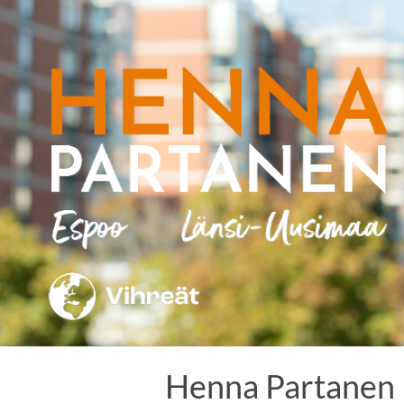
Skip
to
content
Henna Partanen