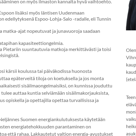
lisääminen on myös ilmaston kannalta hyvä vaihtoehto.
 Espoon lisäksi myös läntisen Uudenmaan
on edellytyksenä Espoo-Lohja-Salo -radalle, eli Tunnin
ta matka-ajat nopeutuvat ja junavuoroja saadaan
ratapihan kapasiteettiongelmia.
 Pietariin suuntautuvia matkoja merkittävästi ja toisi
Olen
singistä.
Vihr
kaup
psi kärsii koulussa tai päiväkodissa huonosta
kaud
uttaa epäterveitä tiloja on koetuksella ja jos monta
(ete
aikaisesti sisäilmaongelmaisiksi, on kunnissa jouduttu
 tulee auttaa kuntia selviämään sisäilmakorjauksista,
Teen
us opiskella ja opettajilla opettaa turvallisissa ja
eläv
mon
vaik
Neljännes Suomen energiankulutuksesta käytetään
heik
usten energiatehokkuuden parantaminen on
asuk
toa että rahaa. Lakkautetut valtion energia-avustukset