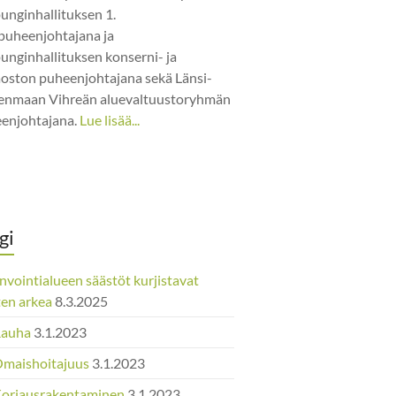
unginhallituksen 1.
puheenjohtajana ja
unginhallituksen konserni- ja
jaoston puheenjohtajana sekä Länsi-
nmaan Vihreän aluevaltuustoryhmän
enjohtajana.
Lue lisää...
gi
nvointialueen säästöt kurjistavat
ten arkea
8.3.2025
Rauha
3.1.2023
Omaishoitajuus
3.1.2023
Korjausrakentaminen
3.1.2023