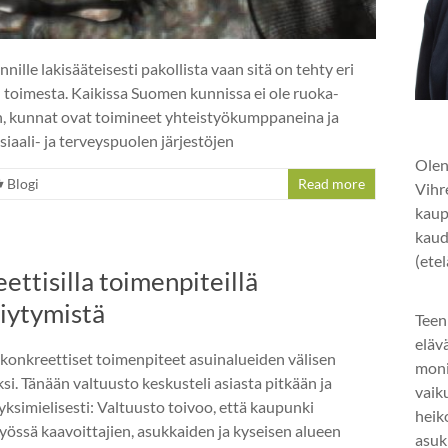
ille lakisääteisesti pakollista vaan sitä on tehty eri
 toimesta. Kaikissa Suomen kunnissa ei ole ruoka-
on, kunnat ovat toimineet yhteistyökumppaneina ja
iaali- ja terveyspuolen järjestöjen
Olen
Blogi
Read more
Vihr
kaup
kaud
(ete
ttisilla toimenpiteillä
riytymistä
Teen
eläv
 konkreettiset toimenpiteet asuinalueiden välisen
mon
si. Tänään valtuusto keskusteli asiasta pitkään ja
vaik
simielisesti: Valtuusto toivoo, että kaupunki
heik
työssä kaavoittajien, asukkaiden ja kyseisen alueen
asuk