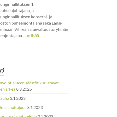
unginhallituksen 1.
puheenjohtajana ja
unginhallituksen konserni- ja
jaoston puheenjohtajana sekä Länsi-
nmaan Vihreän aluevaltuustoryhmän
enjohtajana.
Lue lisää...
gi
nvointialueen säästöt kurjistavat
ten arkea
8.3.2025
Rauha
3.1.2023
Omaishoitajuus
3.1.2023
Korjausrakentaminen
3.1.2023