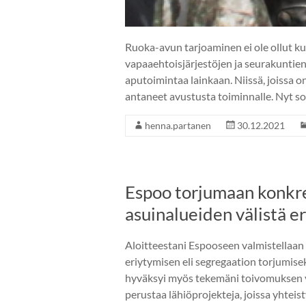
Ruoka-avun tarjoaminen ei ole ollut kunn
vapaaehtoisjärjestöjen ja seurakuntien
aputoimintaa lainkaan. Niissä, joissa 
antaneet avustusta toiminnalle. Nyt sos
henna.partanen
30.12.2021
Espoo torjumaan konkree
asuinalueiden välistä e
Aloitteestani Espooseen valmistellaan
eriytymisen eli segregaation torjumisek
hyväksyi myös tekemäni toivomuksen yk
perustaa lähiöprojekteja, joissa yhteis