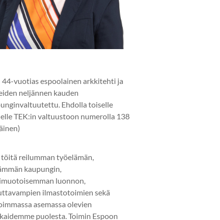
 44-vuotias espoolainen arkkitehti ja
eiden neljännen kauden
unginvaltuutettu. Ehdolla toiselle
elle TEK:in valtuustoon numerolla 138
läinen)
 töitä reilumman työelämän,
ämmän kaupungin,
imuotoisemman luonnon,
uttavampien ilmastotoimien sekä
oimmassa asemassa olevien
kaidemme puolesta. Toimin Espoon