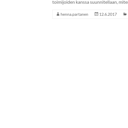
toimijoiden kanssa suunnitellaan, mit
henna.partanen
12.6.2017