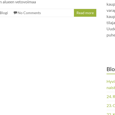
en alueen vetovoimaa
kaup
vara
Blogi
No Comments
Read more
kaup
tila
Uude
puhe
Blo
Hyvi
nais
24. 
23. 
22. 