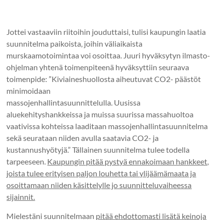
Jottei vastaaviin riitoihin jouduttaisi, tulisi
kaupungin laatia
suunnitelma paikoista, joihin väliaikaista
murskaamotoimintaa voi osoittaa. Juuri hyväksytyn ilmasto-
ohjelman yhtenä toimenpiteenä hyväksyttiin seuraava
toimenpide: ”
Kiviaineshuollosta aiheutuvat CO2- päästöt
minimoidaan
massojenhallintasuunnittelulla. Uusissa
aluekehityshankkeissa ja muissa suurissa massahuoltoa
vaativissa kohteissa laaditaan massojenhallintasuunnitelma
sekä seurataan niiden avulla saatavia CO2- ja
kustannushyötyjä.” Tällainen suunnitelma tulee todella
tarpeeseen.
Kaupungin pitää pystyä ennakoimaan hankkeet,
joista tulee erityisen paljon louhetta tai ylijäämämaata ja
osoittamaan niiden käsittelylle jo suunnitteluvaiheessa
sijainnit.
Mielestäni suunnitelmaan
pitää ehdottomasti lisätä keinoja