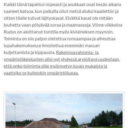
Kaikki tämä tapahtui nopeasti ja asukkaat ovat kesän aikana
saaneet katsoa, kun paikalla ollut metsä aluksi kaadettiin ja
sitten tilalle tulivat läjityskasat. Eivätkä kasat ole mitään
louhetta vaan pölyävää soraa ja maamassoja. Viime viikkoina
Rudus on aloittanut tontilla myös kiviaineksen myynnin.
Toiminta on siis paljon oletettua runsaampaa ja aiheuttaa
lupahakemuksessa ilmoitettua enemmän massan
kuljettamista ja kippausta.
Rakennusvalvonta- ja
ympäristökeskusten olisi nyt yhdessä arvioitava uudestaan,
että onko toiminta sille myönnetyn luvan mukaista ja
vaatisiko se kuitenkin ympäristölupaa.