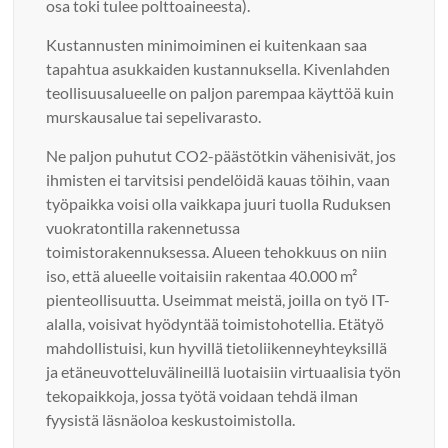
osa toki tulee polttoaineesta).
Kustannusten minimoiminen ei kuitenkaan saa
tapahtua asukkaiden kustannuksella. Kivenlahden
teollisuusalueelle on paljon parempaa käyttöä kuin
murskausalue tai sepelivarasto.
Ne paljon puhutut CO2-päästötkin vähenisivät, jos
ihmisten ei tarvitsisi pendelöidä kauas töihin, vaan
työpaikka voisi olla vaikkapa juuri tuolla Ruduksen
vuokratontilla rakennetussa
toimistorakennuksessa. Alueen tehokkuus on niin
iso, että alueelle voitaisiin rakentaa 40.000 m²
pienteollisuutta. Useimmat meistä, joilla on työ IT-
alalla, voisivat hyödyntää toimistohotellia. Etätyö
mahdollistuisi, kun hyvillä tietoliikenneyhteyksillä
ja etäneuvotteluvälineillä luotaisiin virtuaalisia työn
tekopaikkoja, jossa työtä voidaan tehdä ilman
fyysistä läsnäoloa keskustoimistolla.