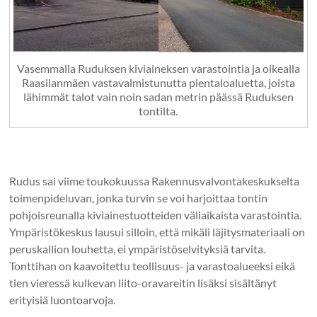
Vasemmalla Ruduksen kiviaineksen varastointia ja oikealla
Raasilanmäen vastavalmistunutta pientaloaluetta, joista
lähimmät talot vain noin sadan metrin päässä Ruduksen
tontilta.
Rudus sai viime toukokuussa Rakennusvalvontakeskukselta
toimenpideluvan, jonka turvin se voi harjoittaa tontin
pohjoisreunalla kiviainestuotteiden väliaikaista varastointia.
Ympäristökeskus lausui silloin, että mikäli läjitysmateriaali on
peruskallion louhetta, ei ympäristöselvityksiä tarvita.
Tonttihan on kaavoitettu teollisuus- ja varastoalueeksi eikä
tien vieressä kulkevan liito-oravareitin lisäksi sisältänyt
erityisiä luontoarvoja.