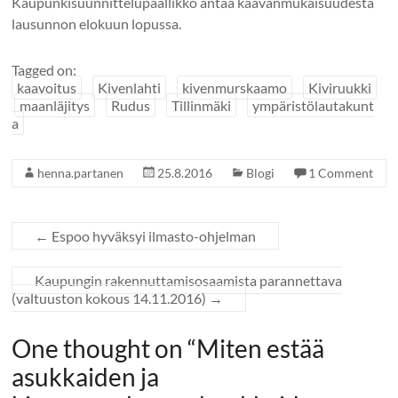
Kaupunkisuunnittelupäällikkö antaa kaavanmukaisuudesta
lausunnon elokuun lopussa.
Tagged on:
kaavoitus
Kivenlahti
kivenmurskaamo
Kiviruukki
maanläjitys
Rudus
Tillinmäki
ympäristölautakunt
a
henna.partanen
25.8.2016
Blogi
1 Comment
←
Espoo hyväksyi ilmasto-ohjelman
Kaupungin rakennuttamisosaamista parannettava
(valtuuston kokous 14.11.2016)
→
One thought on “
Miten estää
asukkaiden ja