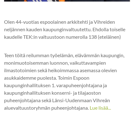
Olen 44-vuotias espoolainen arkkitehti ja Vihreiden
neljännen kauden kaupunginvaltuutettu. Ehdolla toiselle
kaudelle TEK:in valtuustoon numerolla 138 (eteläinen)
Teen töitä reilumman työelämän, elävämmän kaupungin,
monimuotoisemman luonnon, vaikuttavampien
ilmastotoimien sekä heikoimmassa asemassa olevien
asukkaidemme puolesta. Toimin Espoon
kaupunginhallituksen 1. varapuheenjohtajana ja
kaupunginhallituksen konserni- ja tilajaoston
puheenjohtajana sekä Länsi-Uudenmaan Vihreän
aluevaltuustoryhmän puheenjohtajana.
Lue lisää...