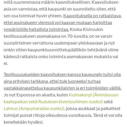
mitä suuremmassa määrin kaavoituksellinen. Kaavoituksen
asia on varmistaa, että kaupunki on suunniteltu siten, että
sen osa toimivat hyvin yhteen.
Kaavoituksella on ratkaistava,
ettei asuinalueen vieressä voi kaavan mukaan harjoittaa
ympäristölle haitallista toimintaa.
Koska Kiviruukin
teollisuusalueen asemakaava on 70-luvulta, on se varsin
suurpiirteinen verrattuna uudempaan yleiskaavaan ja nyt
onkin sitten kaupunkisuunnittelupäällikön tehtävänä viime
kädessä ratkaista onko toiminta asemakaavan mukaista vai
ei.
Teollisuusalueiden kaavoituksen kanssa kaupungin tulisi olla
aina erityisen tarkkana, ettei tule luoneeksi turhaa
vastakkainasettelua kaupunkilaisten ja eri toimijoiden välillä.
Jo nyt Espoossa on alueita, kuten
Kulmakorpi (Ämmässuon
kaatopaikan sekä Ruduksen kivenlouhimon vuoksi)
sekä
Lahnus (Ampumaradan vuoksi)
, joissa asukkaat ja paikalliset
toimijat puivat riitoja oikeudessa vuosikausia. Tämä ei voi olla
kenellekään hyväksi.