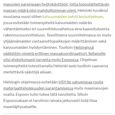
massojen parempaan hyötykäyttöön, jotta loppuläjitettävän
massan määrä olisi mahdollisimman pieni.
Helsinki hyväksyi
muutama vuosi sitten
kaivuumaiden kehittämisohjelman
,
jossa esitetään toimenpiteitä kaivumaiden määrän
vähentämiseksi eri suunnitteluvaiheissa aina kaavoituksesta
rakennussuunnitteluun. Tavoitteena suunnitelmassa on myös
ylijäämämaiden vastaanottopaikkojen määrittäminen sekä
kaivuumaiden hyödyntäminen. Tuolloin
Helsingissä
päätettiin nimetä erillinen massakoordinaattori. Sellaiselle
olisi ehdottomasti tarvetta myös Espoossa.
Ohjelman
toimenpiteitä toteuttamalla Helsinki laski tuolloin saavansa
merkittäviä säästöjä aikaan.
Helsingin ohjelmassa esitetään
HSY:lle vahvempaa roolia
materiaalitehokkuuden parantamisessa
myös maamassojen
osalta. Espoon tulisi tukea tätä tavoitetta. Silloin
Espoossakaan ei tarvitsisi raivata jatkuvasti lisää tilaa
maanläjitysalueille.