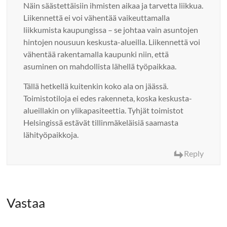
Näin säästettäisiin ihmisten aikaa ja tarvetta liikkua.
Liikennettä ei voi vähentää vaikeuttamalla
liikkumista kaupungissa – se johtaa vain asuntojen
hintojen nousuun keskusta-alueilla. Liikennettä voi
vähentää rakentamalla kaupunki niin, että
asuminen on mahdollista lähellä työpaikkaa.
Tällä hetkellä kuitenkin koko ala on jäässä.
Toimistotiloja ei edes rakenneta, koska keskusta-
alueillakin on ylikapasiteettia. Tyhjät toimistot
Helsingissä estävät tillinmäkeläisiä saamasta
lähityöpaikkoja.
Reply
Vastaa