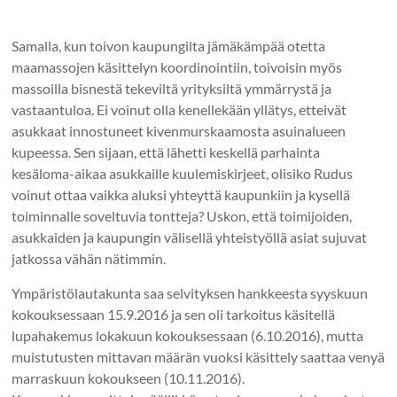
Samalla, kun toivon kaupungilta jämäkämpää otetta
maamassojen käsittelyn koordinointiin, toivoisin myös
massoilla bisnestä tekeviltä yrityksiltä ymmärrystä ja
vastaantuloa. Ei voinut olla kenellekään yllätys, etteivät
asukkaat innostuneet kivenmurskaamosta asuinalueen
kupeessa. Sen sijaan, että lähetti keskellä parhainta
kesäloma-aikaa asukkaille kuulemiskirjeet, olisiko Rudus
voinut ottaa vaikka aluksi yhteyttä kaupunkiin ja kysellä
toiminnalle soveltuvia tontteja? Uskon, että toimijoiden,
asukkaiden ja kaupungin välisellä yhteistyöllä asiat sujuvat
jatkossa vähän nätimmin.
Ympäristölautakunta saa selvityksen hankkeesta syyskuun
kokouksessaan 15.9.2016 ja sen oli tarkoitus käsitellä
lupahakemus lokakuun kokouksessaan (6.10.2016), mutta
muistutusten mittavan määrän vuoksi käsittely saattaa venyä
marraskuun kokoukseen (10.11.2016).