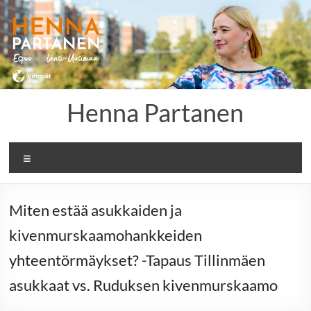
Skip
to
content
Henna Partanen
Menu
Miten estää asukkaiden ja
kivenmurskaamohankkeiden
yhteentörmäykset? -Tapaus Tillinmäen
asukkaat vs. Ruduksen kivenmurskaamo