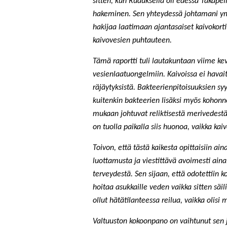
sitten, kun Ruduksella oli edessä Takape
hakeminen. Sen yhteydessä johtamani ympä
hakijaa laatimaan ajantasaiset kaivokortit
kaivovesien puhtauteen.
Tämä raportti tuli lautakuntaan viime kevä
vesienlaatuongelmiin. Kaivoissa ei havaitt
räjäytyksistä. Bakteerienpitoisuuksien syy
kuitenkin bakteerien lisäksi myös kohonneit
mukaan johtuvat reliktisestä merivedestä
on tuolla paikalla siis huonoa, vaikka kaivo
Toivon, että tästä kaikesta opittaisiin a
luottamusta ja viestittävä avoimesti aina
terveydestä. Sen sijaan, että odotettiin ko
hoitaa asukkaille veden vaikka sitten säil
ollut hätätilanteessa reilua, vaikka ol
Valtuuston kokoonpano on vaihtunut sen j