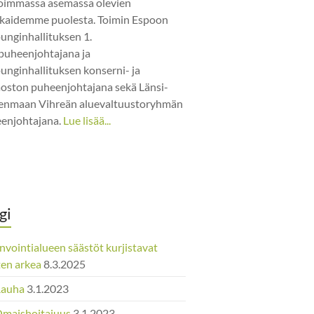
oimmassa asemassa olevien
kaidemme puolesta. Toimin Espoon
unginhallituksen 1.
puheenjohtajana ja
unginhallituksen konserni- ja
jaoston puheenjohtajana sekä Länsi-
nmaan Vihreän aluevaltuustoryhmän
enjohtajana.
Lue lisää...
gi
nvointialueen säästöt kurjistavat
ten arkea
8.3.2025
Rauha
3.1.2023
Omaishoitajuus
3.1.2023