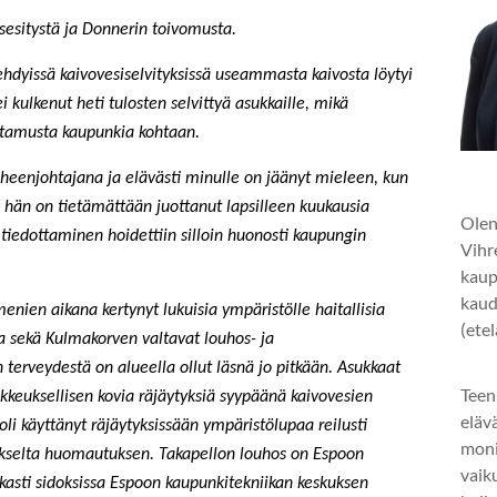
sesitystä ja Donnerin toivomusta.
ehdyissä kaivovesiselvityksissä useammasta kaivosta löytyi
ei kulkenut heti tulosten selvittyä asukkaille, mikä
ttamusta kaupunkia kohtaan.
heenjohtajana ja elävästi minulle on jäänyt mieleen, kun
tä hän on tietämättään juottanut lapsilleen kuukausia
Olen
tä tiedottaminen hoidettiin silloin huonosti kaupungin
Vihr
kaup
kaud
nien aikana kertynyt lukuisia ympäristölle haitallisia
(ete
 sekä Kulmakorven valtavat louhos- ja
erveydestä on alueella ollut läsnä jo pitkään. Asukkaat
Teen
kkeuksellisen kovia räjäytyksiä syypäänä kaivovesien
eläv
oli käyttänyt räjäytyksissään ympäristölupaa reilusti
mon
kukselta huomautuksen. Takapellon louhos on Espoon
vaik
ukasti sidoksissa Espoon kaupunkitekniikan keskuksen