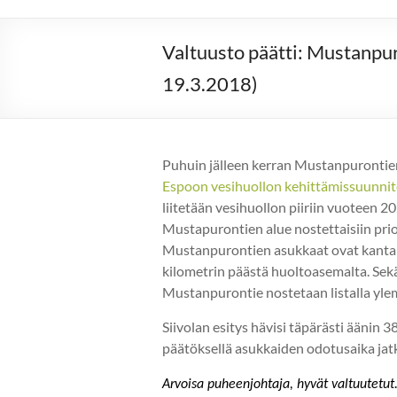
Valtuusto päätti: Mustanpur
19.3.2018)
Puhuin jälleen kerran Mustanpurontie
Espoon vesihuollon kehittämissuunni
liitetään vesihuollon piiriin vuoteen 2
Mustapurontien alue nostettaisiin prior
Mustanpurontien asukkaat ovat kantan
kilometrin päästä huoltoasemalta. Sekä
Mustanpurontie nostetaan listalla yle
Siivolan esitys hävisi täpärästi äänin 
päätöksellä asukkaiden odotusaika jatk
Arvoisa puheenjohtaja, hyvät valtuutetut