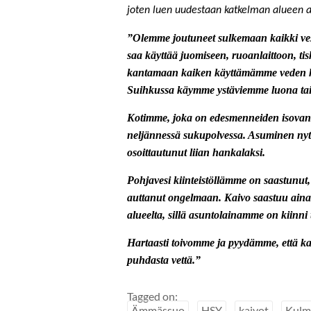
joten luen uudestaan katkelman alueen as
”Olemme joutuneet sulkemaan kaikki ves
saa käyttää juomiseen, ruoanlaittoon, t
kantamaan kaiken käyttämämme veden kani
Suihkussa käymme ystäviemme luona ta
Kotimme, joka on edesmenneiden isovanh
neljännessä sukupolvessa. Asuminen nyt 
osoittautunut liian hankalaksi.
Pohjavesi kiinteistöllämme on saastunut,
auttanut ongelmaan. Kaivo saastuu aina 
alueelta, sillä asuntolainamme on kiinni 
Hartaasti toivomme ja pyydämme, että ka
puhdasta vettä.”
Tagged on:
Ämmässuo
HSY
kaivot
Kulm