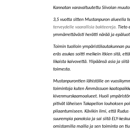
Kannatan varavaltuutettu Siivolan muuto
3,5 vuotta sitten Mustanpuron alueella t
terveydelle vaarallisia bakteereja.
Tieto 
ymmärrettävästi herätti närää ja epäluo
Toimin tuolloin ympäristölautakunnan pu
eräs asukas soitti melkein itkien sitä, et
likaista kaivovettä. Ylipäänsä asia ja sii
toimesta.
Mustanpurontien lähistölle on vuosikymme
toimintoja kuten Ämmässuon kaatopaikka
kivenmurskaamoalueet. Huoli ympäristön t
pitivät läheisen Takapellon louhoksen poi
pilaantumiseen. Kävikin ilmi, että Rudus 
suurempia panoksia ja sai siitä ELY-kes
omistamilla mailla ja sen toiminta on ti