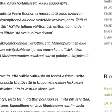
heik
tuu asian hoitamisesta kuului kaupungille.
asuk
kaup
tuutettu Veera Ruohon tekemän, tätä asiaa koskevan
vara
 toimenpiteenä
alueelle vedetään kesävesijohto. Tätä ei
kaup
että: ”HSY:lle tullaan välittömästi esittämään näiden
tila
n liittämistä vesihuoltoverkkoon”.
Uude
puhe
kirjamerkinnäksi kirjattiin, että Mustanpurontien alue
ikan selvityskohteeksi ja että ennen kunnallistekniikan
ttä Mustanpurontien asukkaat saavat puhdasta käyttövettä.
Blo
valta, että vaikka valtuusto on tehnyt asiasta useita
 puhdasta käyttövettä ja kaupunkitekniikan keskuksen
Hyvi
skoittelulta ja vastuun kiertelyltä.
nais
tys, josta tosin jätettiin pois juuri se, mitä piti selvittää,
24. 
iseen. Kunnollinen selvitys tilanteeseen saatiin vasta
23. 