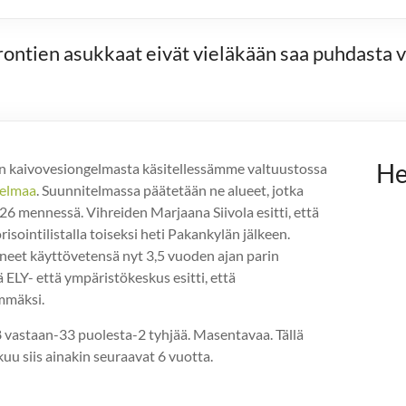
ontien asukkaat eivät vieläkään saa puhdasta v
He
n kaivovesiongelmasta käsitellessämme valtuustossa
telmaa
. Suunnitelmassa päätetään ne alueet, jotka
026 mennessä. Vihreiden Marjaana Siivola esitti, että
isointilistalla toiseksi heti Pakankylän jälkeen.
eet käyttövetensä nyt 3,5 vuoden ajan parin
 ELY- että ympäristökeskus esitti, että
mmäksi.
38 vastaan-33 puolesta-2 tyhjää. Masentavaa. Tällä
uu siis ainakin seuraavat 6 vuotta.
.