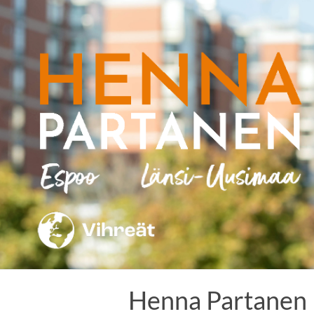
Skip
to
content
Henna Partanen