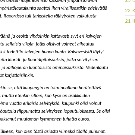
llon alueen laajentamista koskevan ympäristöluvan
ristölautakunta saattoi ihan virallisestikin edellyttää
22. 
. Raportissa tuli tarkastella räjäytysten vaikutusta
21. 
änä ja osoitti vihdoinkin kattavasti syyt eri kaivojen
u sellaisia vikoja, jotka olisivat voineet aiheutua
ksi todettiin kaivojen huono kunto. Kaivovesistä löytyi
a kloridi- ja fluoridipitoisuuksia, jotka selvityksen
 ja kallioperän luontaisista ominaisuuksista. Vedenlaatu
t korjattaisiinkin.
inakin se, että kaupungin on toiminnallaan herätettävä
, mutta etenkin silloin, kun kyse on asukkaiden
lme vuotta erilaisia selvityksiä, kaupunki olisi voinut
iöautolla riippumatta selvityksen lopputuloksesta. Se olisi
isi maksanut muutaman kymmenen tuhatta euroa.
älkeen, kun olen tästä asiasta viimeksi täällä puhunut,