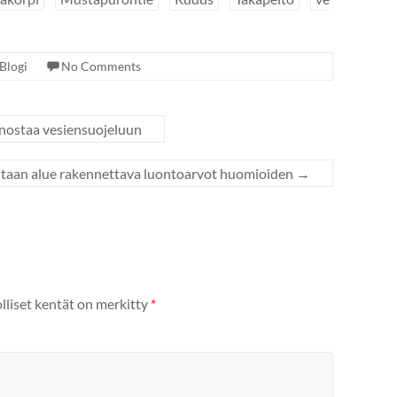
Blogi
No Comments
anostaa vesiensuojeluun
itaan alue rakennettava luontoarvot huomioiden
→
lliset kentät on merkitty
*