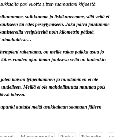
ukkaalta pari vuotta sitten saamastani kirjeestä.
ihanamme, suihkumme ja tiskikoneemme, sillä vettä ei
iskaukseen tai edes peseytymiseen. Joka päivä joudumme
stereilla vesipisteeltä noin kilometrin päästä.
i uimahallissa…
empieni rakentama, on meille rakas paikka asua jo
lähes vuoden ajan ilman juokseva vettä on kuitenkin
 joten kaivon tyhjentäminen ja huoltaminen ei ole
uudelleen. Meillä ei ole mahdollisuutta muuttaa pois
tässä talossa.
upunki auttaisi meitä asukkaitaan saamaan jälleen
akorpi
Mustapurontie
Rudus
Takapelto
ve