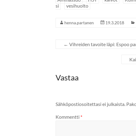
si
vesihuolto
henna.partanen
19.3.2018
←
Vihreiden tavoite läpi: Espoo p
Ka
Vastaa
Sähköpostiosoitettasi ei julkaista.
Pako
Kommentti
*