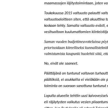
maamassojen läjitystoimintaan, joten vas
Toukokuussa 2015 valtuusto palautti val
valtuustoaloitteen siten, että akuuttina
koskaan tehty. Samalla valtuusto evästi, 
vesihuoltoon kuulumattomien kiinteistöje
Saman vuoden budjettineuvotteluissa pöytä
priorisoidaan kiireelliseksi kunnallistekni
valmistumista kaupunki huolehtii siitä, e
No, eivät ole saaneet.
Päättäjänä on tuntunut valtavan turhautta
päätöksiä, ei asukkailla ei vieläkään ole
toiminta on suoraan sanottuna tuntunut ni
Lopulta alueelle tehtiin uusi kaivovesiselvi
eli räjäytysten vaikutus vesien pilaantum