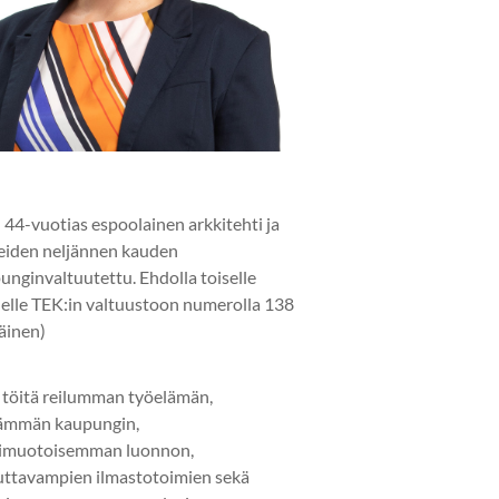
 44-vuotias espoolainen arkkitehti ja
eiden neljännen kauden
unginvaltuutettu. Ehdolla toiselle
elle TEK:in valtuustoon numerolla 138
läinen)
 töitä reilumman työelämän,
ämmän kaupungin,
imuotoisemman luonnon,
uttavampien ilmastotoimien sekä