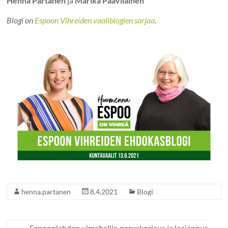
Henna Partanen
ja
Marika Paavilainen
Blogi on
Espoon Vihreiden vaaliblogien sarjaa
.
henna.partanen
8.4.2021
Blogi
←
Espoonlahden uimahallin peruskorjaus ja laajennus