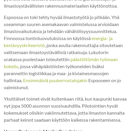
ilmastoystävällisten rakennusmateriaalien käyttönottoa.
Espoossa on toki tehty hyvää ilmastotyötä jo pitkään. Yhä
useamman suuren asemakaavan valmistelussa arvioidaan
ilmastovaikutuksia ja tehdään vähähiilisyyssuunnittelua.
Finnoossa tontinluovutuksissa on käytössä
energia- ja
kestävyyskriteeristö
, jonka avulla rakennuttajia sitoutetaan
valitsemaan ilmastoystävällisiä ratkaisuja. Lukutorin
urakassa puolestaan toteutettiin
päästöttömän työmaan
kokeilu
, jossa vähäpäästöisten työkoneiden lisäksi
parannettin logistiikkaa ja maa- ja kiviainesmassojen
hallintaa.
Ensimmäisiä puukerrostalojakin
Espooseen on jo
valmistunut.
Yksittäiset toimet eivät kuitenkaan riitä, kun kaupunki kasvaa
nyt jopa 5000 asunnon vuosivauhdilla. Pilotointien hyvät
kokemukset olisikin vakiinnutettava, jotta ilmaston kannalta
parhaat keinot saadaan käyttöön kaikessa rakentamisessa.