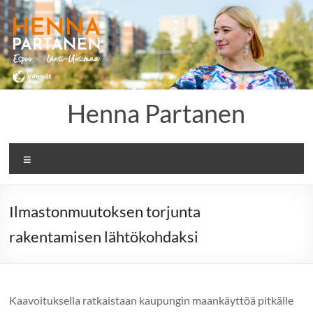
Skip
to
content
Henna Partanen
Menu
Ilmastonmuutoksen torjunta
rakentamisen lähtökohdaksi
Kaavoituksella ratkaistaan kaupungin maankäyttöä pitkälle