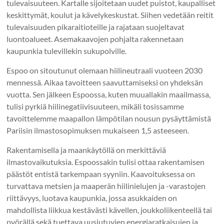
tulevaisuuteen. Kartalle sijoitetaan uudet puistot, kaupalliset
keskittymät, koulut ja kävelykeskustat. Siihen vedetään reitit
tulevaisuuden pikaraitioteille ja rajataan suojeltavat
luontoalueet. Asemakaavojen pohjalta rakennetaan
kaupunkia tulevillekin sukupolville.
Espoo on sitoutunut olemaan hiilineutraali vuoteen 2030
mennessä. Aikaa tavoitteen saavuttamiseksi on yhdeksän
vuotta. Sen jälkeen Espoossa, kuten muuallakin maailmassa,
tulisi pyrkiä hiilinegatiivisuuteen, mikäli tosissamme
tavoittelemme maapallon lämpötilan nousun pysäyttämistä
Pariisin ilmastosopimuksen mukaiseen 1,5 asteeseen.
Rakentamisella ja maankäytöllä on merkittäviä
ilmastovaikutuksia. Espoossakin tulisi ottaa rakentamisen
päästöt entistä tarkempaan syyniin. Kaavoituksessa on
turvattava metsien ja maaperän hiilinielujen ja -varastojen
riittävyys, luotava kaupunkia, jossa asukkaiden on
mahdollista liikkua kestävästi kävellen, joukkoliikenteellä tai
pyörällä sekä tuettava uusiutuvien energiaratkaisujen ja