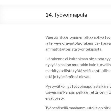
14. Työvoimapula
Väestön ikääntyminen alkaa näkyä työvo
ja terveys-, ravintola-, rakennus-, kasv
ammattitaitoisista työntekijöistä.
Ikärakenne ei kuitenkaan ole ainoa syy s
nykyään paljon muutakin kuin turvalli
merkityksellistä työtä sekä kohtuullisi
että jo työelämässä olevat.
Pystyvätkö nyt työvoimapulasta kärsiv
toiveisiin? Pahoin pelkään, että jos m
eivät pysty.
Työperäisellä maahanmuutolla on tärk