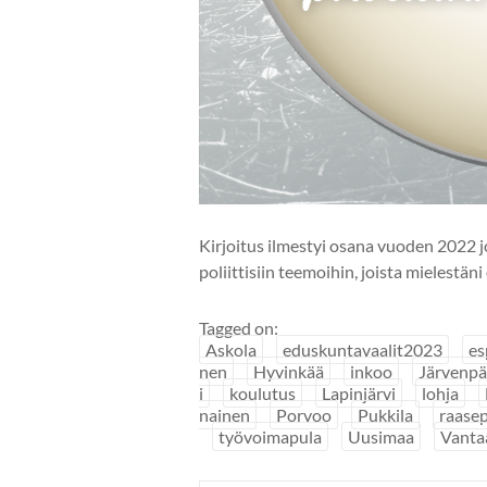
Kirjoitus ilmestyi osana vuoden 2022 j
poliittisiin teemoihin, joista mielest
Tagged on:
Askola
eduskuntavaalit2023
es
nen
Hyvinkää
inkoo
Järvenp
i
koulutus
Lapinjärvi
lohja
nainen
Porvoo
Pukkila
raasep
työvoimapula
Uusimaa
Vanta