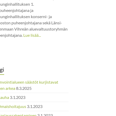
unginhallituksen 1.
puheenjohtajana ja
unginhallituksen konserni- ja
jaoston puheenjohtajana sekä Länsi-
nmaan Vihreän aluevaltuustoryhmän
enjohtajana.
Lue lisää...
gi
nvointialueen säästöt kurjistavat
ten arkea
8.3.2025
Rauha
3.1.2023
Omaishoitajuus
3.1.2023
Korjausrakentaminen
3.1.2023