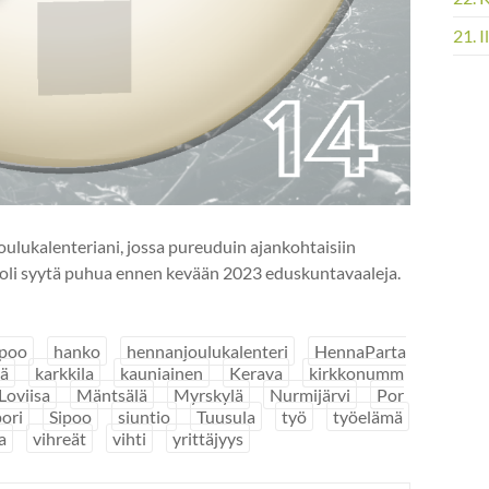
21. 
oulukalenteriani, jossa pureuduin ajankohtaisiin
äni oli syytä puhua ennen kevään 2023 eduskuntavaaleja.
poo
hanko
hennanjoulukalenteri
HennaParta
ää
karkkila
kauniainen
Kerava
kirkkonumm
Loviisa
Mäntsälä
Myrskylä
Nurmijärvi
Por
ori
Sipoo
siuntio
Tuusula
työ
työelämä
a
vihreät
vihti
yrittäjyys