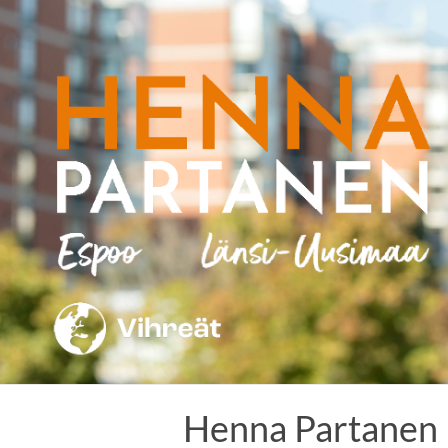
Skip
to
content
Henna Partanen