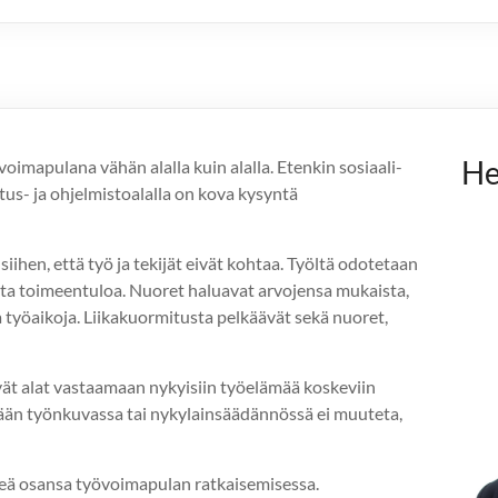
He
imapulana vähän alalla kuin alalla. Etenkin sosiaali-
atus- ja ohjelmistoalalla on kova kysyntä
iihen, että työ ja tekijät eivät kohtaa. Työltä odotetaan
sta toimeentuloa. Nuoret haluavat arvojensa mukaista,
a työaikoja. Liikakuormitusta pelkäävät sekä nuoret,
ät alat vastaamaan nykyisiin työelämää koskeviin
itään työnkuvassa tai nykylainsäädännössä ei muuteta,
eä osansa työvoimapulan ratkaisemisessa.