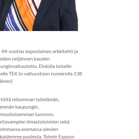
 44-vuotias espoolainen arkkitehti ja
eiden neljännen kauden
unginvaltuutettu. Ehdolla toiselle
elle TEK:in valtuustoon numerolla 138
läinen)
 töitä reilumman työelämän,
ämmän kaupungin,
imuotoisemman luonnon,
uttavampien ilmastotoimien sekä
oimmassa asemassa olevien
kaidemme puolesta. Toimin Espoon