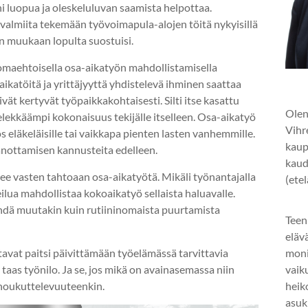
i luopua ja oleskeluluvan saamista helpottaa.
e valmiita tekemään työvoimapula-alojen töitä nykyisillä
an muukaan lopulta suostuisi.
a omaehtoisella osa-aikatyön mahdollistamisella
aikatöitä ja yrittäjyyttä yhdistelevä ihminen saattaa
t kertyvät työpaikkakohtaisesti. Silti itse kasattu
Olen
mielekkäämpi kokonaisuus tekijälle itselleen. Osa-aikatyö
Vihr
 eläkeläisille tai vaikkapa pienten lasten vanhemmille.
kaup
aanottamisen kannusteita edelleen.
kaud
ee vasten tahtoaan osa-aikatyötä. Mikäli työnantajalla
(ete
reilua mahdollistaa kokoaikatyö sellaista haluavalle.
hdä muutakin kuin rutiininomaista puurtamista
Teen
eläv
vat paitsi päivittämään työelämässä tarvittavia
mon
taas työnilo. Ja se, jos mikä on avainasemassa niin
vaik
 houkuttelevuuteenkin.
heik
asuk