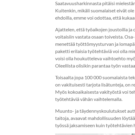
Saatavuusharkinnasta pitäisi mielestän
Kuitenkin, mikäli suomalaiset eivät ol
ehdoilla, emme voi odottaa, että kuka
Ajattelen, että työaikojen joustoilla j
voitaisiin vastata osaan toiveista. Osa-
menettää työttömyysturvan ja lomapäivä
paketti erilaisia työtehtäviä voi olla 
voisi olla houkutteleva vaihtoehto myös
Oleellista olisikin parantaa työn vast
Toisaalta jopa 100 000 suomalaista tek
on vakituisesti tarjota lisätunteja, on 
Myös kokoaikaisesta vakityöstä voi te
työtehtäviä vähän vaihtelemalla.
Muunto- ja täydennyskoulutukset autta
taitoja, avaavat mahdollisuuden löytää 
työssä jaksamiseen kuin työtehtävien