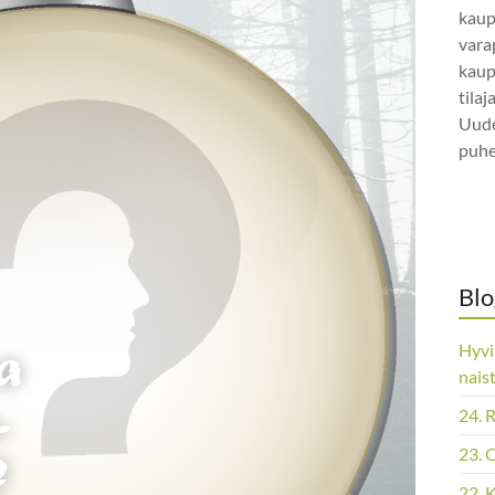
kaup
vara
kaup
tila
Uude
puhe
Blo
Hyvi
nais
24. 
23. 
22. 